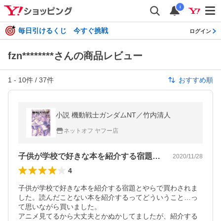
i
毎日引けるくじ 今すぐ挑戦
ログイン
fzn********さんの商品レビュー
1
-
10
件 /
37
件
おすすめ順
小説 機動戦士ガンダムNT／竹内清人
ネットオフ ヤフー店
子供が学校で好きな本を紹介する宿題とや…
2020/11/28
4
子供が学校で好きな本を紹介する宿題とやらで買わされま
した。読んだことない本を紹介するってどういうこと…っ
て思いながら買いました。

アニメ見てるから大丈夫とかぬかしてましたが、紹介する