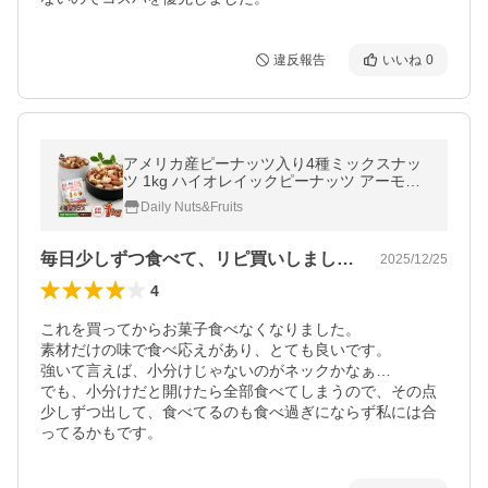
違反報告
いいね
0
アメリカ産ピーナッツ入り4種ミックスナッ
ツ 1kg ハイオレイックピーナッツ アーモン
ド 生くるみ カシューナッツ 落花生 素焼き
Daily Nuts&Fruits
無塩 送料無料
毎日少しずつ食べて、リピ買いしました。
2025/12/25
4
これを買ってからお菓子食べなくなりました。

素材だけの味で食べ応えがあり、とても良いです。

強いて言えば、小分けじゃないのがネックかなぁ…

でも、小分けだと開けたら全部食べてしまうので、その点
少しずつ出して、食べてるのも食べ過ぎにならず私には合
ってるかもです。