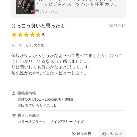
ィース ビジネス スーツ バンド 牛革 カット
可能 サイズ調節 セール mens 爆買
アルージェ
けっこう良いと思ったよ
2025/8/18
5
サイズ
：
少し大きめ
値段が安いからどうかなぁ〜って思ってましたが、けっこ
うしっかりしてるなぁって感じました。

リピ買いしても良いかなぁと思ってます。

耐久性がわかればまたレビューします。
投稿者情報
男性/50代/161～165cm/76～80kg
普段着ているサイズ：L
購入した商品
カラー/3ブラック、サイズ/フリーサイズ
違反報告
いいね
0