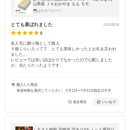
山県産 ＪＡおかやま もも モモ
はちやフルーツ
とても喜ばれました
2025/8/18
5
友人宅に贈り物として購入

５個くらい入ってて、とても美味しかったとお礼を言われ
ました。

レビューでは良い話ばかりでなかったので心配しました
が、当たりだったようです。
購入した商品
発送時期を選択してください。/7月1日〜7月31日指定日不可
違反報告
いいね
0
ふるさと納税 宮崎市 訳あり!!ちょっと厚切り