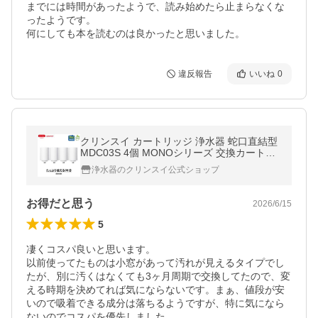
までには時間があったようで、読み始めたら止まらなくな
ったようです。

何にしても本を読むのは良かったと思いました。
違反報告
いいね
0
クリンスイ カートリッジ 浄水器 蛇口直結型
MDC03S 4個 MONOシリーズ 交換カートリ
ッジ [MDC03SSP-DC]
浄水器のクリンスイ公式ショップ
お得だと思う
2026/6/15
5
凄くコスパ良いと思います。

以前使ってたものは小窓があって汚れが見えるタイプでし
たが、別に汚くはなくても3ヶ月周期で交換してたので、変
える時期を決めてれば気にならないです。まぁ、値段が安
いので吸着できる成分は落ちるようですが、特に気になら
ないのでコスパを優先しました。