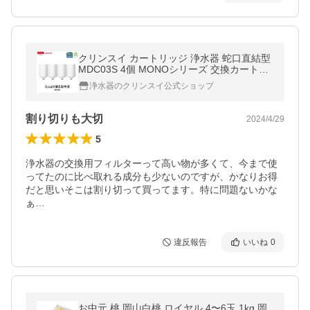
クリンスイ カートリッジ 浄水器 蛇口直結型
MDC03S 4個 MONOシリーズ 交換カートリ
ッジ [MDC03SSP-DC]
浄水器のクリンスイ公式ショップ
割り切りも大切
2024/4/29
5
浄水器の交換用フィルターって高い物が多くて、今まで使
ってたのに比べ取れる成分も少ないのですが、かなりお得
だと思いそこは割り切って買ってます。特に問題ないかな
ぁ…
違反報告
いいね
0
お中元 桃 岡山白桃 ロイヤル 4〜6玉 1kg 岡