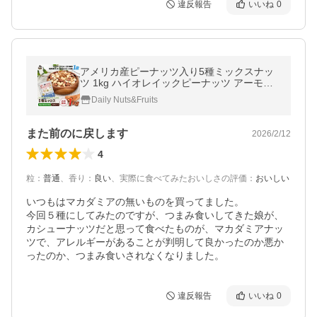
違反報告
いいね
0
アメリカ産ピーナッツ入り5種ミックスナッ
ツ 1kg ハイオレイックピーナッツ アーモン
ド 生くるみ カシューナッツ マカダミアナッ
Daily Nuts&Fruits
ツ 落花生 素焼き 無塩 送料無料
また前のに戻します
2026/2/12
4
粒
：
普通
、
香り
：
良い
、
実際に食べてみたおいしさの評価
：
おいしい
いつもはマカダミアの無いものを買ってました。

今回５種にしてみたのですが、つまみ食いしてきた娘が、
カシューナッツだと思って食べたものが、マカダミアナッ
ツで、アレルギーがあることが判明して良かったのか悪か
ったのか、つまみ食いされなくなりました。
違反報告
いいね
0