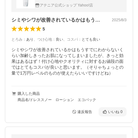
湿 シミ シワ改善 シワ しわ エイジングケア
アテニア公式ショップ Yahoo!店
シミやシワが改善されているかはもうすで…
2025/8/3
5
とろみ
：
あり
、
つけ心地
：
良い
、
コスパ
：
とても良い
シミやシワが改善されているかはもうすでにわからないく
らい加齢しきったお肌になってしまいましたが、きっと効
果はあるはず！付け心地やクオリティに対するお値段の面
ではとてもコスパが良いと思います。（そりゃちょっとの
量で1万円レベルのものが使えたらいいですけどね）
購入した商品
商品名/ドレススノー ローション エコパック
違反報告
いいね
0