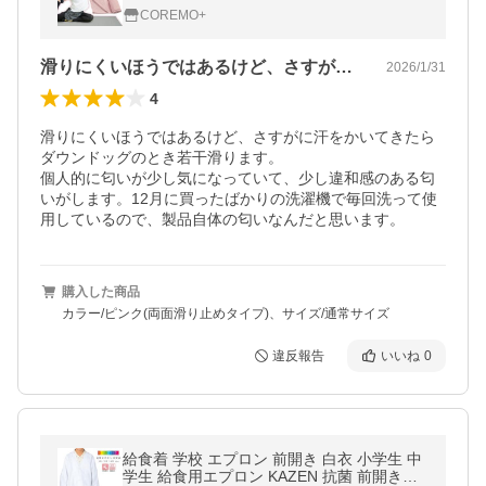
み 収納ポーチ 収納ケース 無地 おしゃれ コ
COREMO+
ンパクト 洗濯可 爆買
滑りにくいほうではあるけど、さすがに汗…
2026/1/31
4
滑りにくいほうではあるけど、さすがに汗をかいてきたら
ダウンドッグのとき若干滑ります。

個人的に匂いが少し気になっていて、少し違和感のある匂
いがします。12月に買ったばかりの洗濯機で毎回洗って使
用しているので、製品自体の匂いなんだと思います。
購入した商品
カラー/ピンク(両面滑り止めタイプ)、サイズ/通常サイズ
違反報告
いいね
0
給食着 学校 エプロン 前開き 白衣 小学生 中
学生 給食用エプロン KAZEN 抗菌 前開きボ