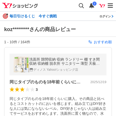
i
毎日引けるくじ 今すぐ挑戦
ログイン
koz********さんの商品レビュー
1
-
10
件 /
164
件
おすすめ順
洗面所 隙間収納 収納 ランドリー 棚 すき間
収納 収納棚 脱衣所 サニタリー 薄型 天板が
使える 光沢仕上げ扉付きすき間収納庫 ハイ
ディノス Yahoo!ショッピング店
タイプ・幅25cm 631024
同じタイプのものを18年前くらいに購入…
2025/12/19
3
同じタイプのものを18年前くらいに購入。その商品と比べ
るとコストカットのにおいを感じます。組み立てはDIY好き
な人には気にならないレベル。DIY好きじゃない人は組み立
てサービスをおすすめします。洗面所に置く物なので、水