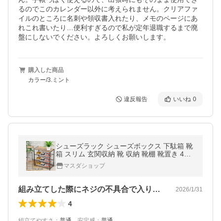
るのでこのカレンダー以外に考えられません。クリアファ
イルのところに名刺や領収書入れたり、メモのページにあ
れこれ書いたり…便利すぎるので私が定年退職するまで廃
盤にしないでください。よろしくお願いします。
購入した商品
カラー/3.ミント
違反報告
いいね
0
シューズラック シューズボックス 下駄箱 靴
箱 スリム 玄関収納 靴 収納 靴棚 靴置き 4段
5段 6段 木目
マスダショップ
組み立てした際にネジの不具合で入り切ら…
2026/1/31
4
組立てやすさ
：
普通
、
安定感
：
普通