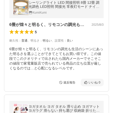
シーリングライト LED 間接照明 8畳 12畳 調
光調色 LED照明 間接光 常夜灯モード ナイト
ライト リビング 寝室 白枠 コンパクト 和風
KumiKumi
インテリア 和室 洋室 照明
6畳が煌々と明るく、リモコンの調光も生…
2025/8/3
5
耐久性
：
普通
、
明るさ
：
明るい
、
設置性
：
良い
6畳が煌々と明るく、リモコンの調光も生活のシーンにあっ
た明るさを選ぶことができてとてもお買い得です。この値
段でこのクオリティで出されたら国内メーカーでそこそこ
の値段で家電量販店で売られている商品の立ち位置が厳し
くなるのでは…と心配になるレベルです。
違反報告
いいね
0
ヨガタオル ヨガ タオル 滑り止め ヨガマット
ヨガラグ 滑らない 持ち運び 収納袋 折りたた