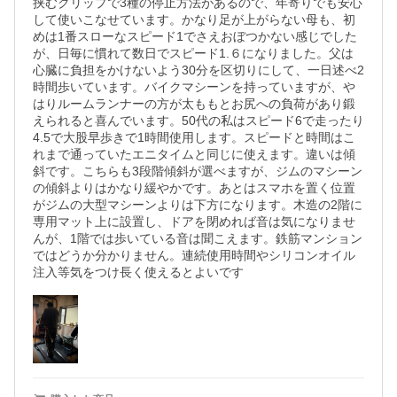
挟むクリップで3種の停止方法があるので、年寄りでも安心
して使いこなせています。かなり足が上がらない母も、初
めは1番スローなスピード1でさえおぼつかない感じでした
が、日毎に慣れて数日でスピード1.６になりました。父は
心臓に負担をかけないよう30分を区切りにして、一日述べ2
時間歩いています。バイクマシーンを持っていますが、や
はりルームランナーの方が太ももとお尻への負荷があり鍛
えられると喜んでいます。50代の私はスピード6で走ったり
4.5で大股早歩きで1時間使用します。スピードと時間はこ
れまで通っていたエニタイムと同じに使えます。違いは傾
斜です。こちらも3段階傾斜が選べますが、ジムのマシーン
の傾斜よりはかなり緩やかです。あとはスマホを置く位置
がジムの大型マシーンよりは下方になります。木造の2階に
専用マット上に設置し、ドアを閉めれば音は気になりませ
んが、1階では歩いている音は聞こえます。鉄筋マンション
ではどうか分かりません。連続使用時間やシリコンオイル
注入等気をつけ長く使えるとよいです