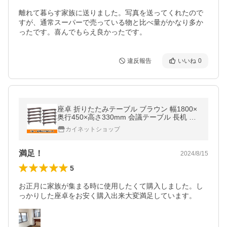
離れて暮らす家族に送りました。写真を送ってくれたので
すが、通常スーパーで売っている物と比べ量がかなり多か
ったです。喜んでもらえ良かったです。
違反報告
いいね
0
座卓 折りたたみテーブル ブラウン 幅1800×
奥行450×高さ330mm 会議テーブル 長机 会
議机 ミーティングテーブル ローテーブル 折
カイネットショップ
りたたみ式 省スペース
満足！
2024/8/15
5
お正月に家族が集まる時に使用したくて購入しました。し
っかりした座卓をお安く購入出来大変満足しています。