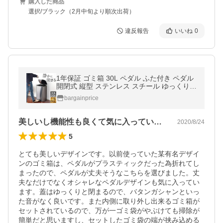
購入した商品
選択/ブラック（2月中旬より順次出荷）
違反報告
いいね
0
1年保証 ゴミ箱 30L ペダル ふた付き ペダル
開閉式 縦型 ステンレス スチール ゆっくり静
かにフタが閉まる ゴミ袋が見えない 30リッ
bargainprice
トル 送料無料
美しいし機能性も良くて気に入っています。
2020/8/24
5
とても美しいデザインです。以前使っていた某有名デザイ
ンのゴミ箱は、ペダルがプラスティックだった為折れてし
まったので、ペダルが丈夫そうなこちらを選びました。丈
夫なだけでなくオシャレなペダルデザインも気に入ってい
ます。蓋はゆっくりと閉まるので、バタンガシャンといっ
た音がなく良いです。また内側に取り外し出来るゴミ箱が
セットされているので、万が一ゴミ袋がやぶけても掃除が
簡単だと思いますし、セットしたゴミ袋の端が挟み込める