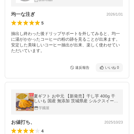
unli-mall
均一な注ぎ
2026/1/31
5
抽出し終わった後ドリップサポートを外してみると、均一
に湯がかかったコーヒーの粉の跡を見ることが出来ます。
安定した美味しいコーヒー抽出が出来、楽しく使わせてい
ただいています。
違反報告
いいね
0
夏ギフト お中元 【新発売】干し芋 400g 干
しいも 国産 無添加 茨城県産 シルクスイート
平干し スイーツ お菓子 さつまいも 和スイー
芋國屋
ツ シルク平干し slk400
お値打ち、
2025/10/23
4