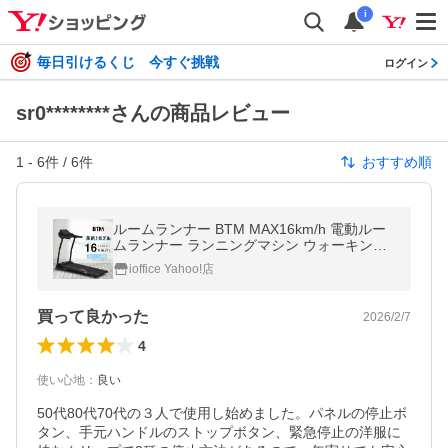
i
毎日引けるくじ 今すぐ挑戦
ログイン
sr0********さんの商品レビュー
1
-
6
件 /
6
件
おすすめ順
ルームランナー BTM MAX16km/h 電動ルー
ムランナー ランニングマシン ウォーキング
マシン家庭用 折りたたみ 1年保証
ioffice Yahoo!店
買って良かった
2026/2/7
4
使い心地
：
良い
50代80代70代の３人で使用し始めました。パネルの停止ボ
タン、手元ハンドルのストップボタン、緊急停止の洋服に