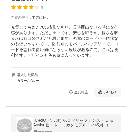
4
充電の持ち
：
非常に良い
充電してもまだ70%残量があり、長時間出かける時に安心
感があります。ただし重いです。安心を取るか、軽さを取
るかは各自の判断だと思います。充電のコードが一体化な
のも使いやすいです。以前別のモバイルバッテリーで、コ
ードを忘れて使い物にならない経験があるので、これは便
利です。デザインも色も気に入っています。
購入した商品
カラー/ブルー
違反報告
いいね
0
HARIO(ハリオ) V60 ドリップアシスト Drip-
Assist ピート・リカタモデル 1~4杯用 コー
ヒー サポート 器具 透明 日本製