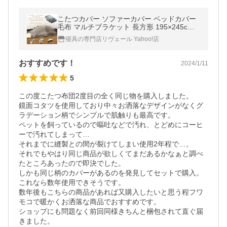
こたつカバー ソファーカバー ベッドカバー
毛布 マルチブラケット 長方形 195×245cm
あったか ボーダー こたつ上掛けカバー 中掛
寝具の専門店リヴェール Yahoo!店
け マルチカバー こたつ毛布
おすすめです！
2024/1/11
5
この度こたつ布団2度目の全く同じ物を購入しました。

鏡面コタツを使用しており中々お洒落なデザインがなくグ
ラデーション柄でシンプルで肌触りも最高です。

ペットを飼っているので嘔吐などで汚れ、とどめにコーヒ
ーで汚れてしまって…

それまでに縫製との間が裂けてしまい使用2年程で…。

それでもやはり同じ商品が欲しくてまだあるかなぁと調べ
たところあったので即決でした。

しかも同じ柄のカバーがあるのを発見してセットで購入。

これなら数年使用できそうです。

数年後もこちらの商品があれば又購入したいと思う程フワ
モコで暖かくお洒落な商品でおすすめです。

ショップにも問題なく前回同様きちんと梱包されて直ぐ届
きました。
