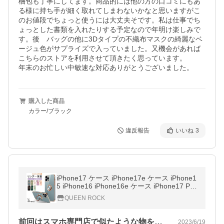
梱包も丁寧にしてます。商品的には他の方の口コミにもあ
る様に持ち手が細く取れてしまわないかなと思いますがこ
のお値段でちょっと使うには大丈夫そです。私は仕事でち
ょっとした書類を入れたりする予定なので年明け楽しみで
す。後　バッグの他に3Dタイプの不織布マスクの綺麗なベ
ージュ色がサプライズで入っていました。又機会があれば
こちらのストアを利用させて頂きたく思っています。

年末のお忙しい中敏速な対応ありがとうございました。
購入した商品
カラー/ブラック
違反報告
いいね
3
iPhone17 ケース iPhone17e ケース iPhone1
5 iPhone16 iPhone16e ケース iPhone17 Pro
Max Plus Air iPhone14 iPhone13 iPhone12
QUEEN ROCK
mini 11 SE3 ケース リング付き
前回はスマホ専門店で似たような物を使用…
2023/6/19