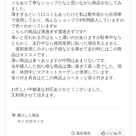
ジもあり丁寧なショップだなと思いながら商品を出してみ
ました。

薄すぎるという口コミもあったけど私は数年前から社用車
で使用しており、色んなショップで4年間購入していますの
で色々わかっていますw

こちらの商品は薄過ぎず濃過ぎずです‼︎

薄いと言われる方はもっと濃いのがありますが駐車中なら
ともかく、走行中なら後部座席に貼った場合見えません。
　後部座席に小さいお子様などを乗せて走行時にはこの商
品はオススメです。

薄い商品は多々ありますが中間はあまりないです。

去年購入した似た様な商品は濃い過ぎて真っ黒でした。現
在、休憩中にマグネットカーテンと併用しています。

張り付き具合はどこの商品よりペタッと張り付きます。

お忙しい中敏速な対応ありがとうございました。

又利用させて頂きます。
購入した商品
サイズ/大サイズ
違反報告
いいね
9