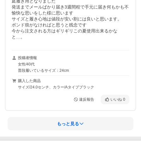
庭履き用となりました

発送までメールばかり届き3週間程で手元に届き何もかも不
愉快な思いをした様に思います

サイズと履き心地は値段が安い割には良いと思います。

ボンド痕がなければと思うと残念です

今から注文される方はギリギリこの夏使用出来るかな
と…。
投稿者情報
女性/40代
普段履いているサイズ：24cm
購入した商品
サイズ/24.0センチ、カラー/Aタイプブラック
違反報告
いいね
0
もっと見る