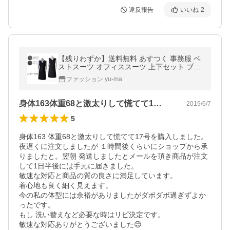
違反報告
いいね
2
【残りわずか】送料無料 あすつく 事務服 ベ
ストスーツ オフィススーツ 上下セット ブラ
ック ストライプ 15号/17号/19号 大きいサイ
ファッション yu-ma
ズ
身体163体重68と激太りして慌てて1…
2019/6/7
5
身体163 体重68と激太りして慌てて17号を購入しました。

夜遅くに注文しましたが １時間後くらいにショップから承
りましたと。翌朝 発送しましたとメールを頂き商品が注文
して1日半後には手元に届きました。

敏速な対応と商品の質の良さに満足しています。

着心地も良く細く見えます。

今の私の体型には余裕がありましたがダボダボ過ぎずよか
ったです。

もし 洗い替えなど必要な時はリピ決定です。

敏速な対応ありがとうございました😊