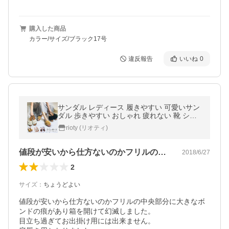
購入した商品
カラー/サイズ/ブラック17号
違反報告
いいね
0
サンダル レディース 履きやすい 可愛いサン
ダル 歩きやすい おしゃれ 疲れない 靴 シュ
ーズ
rioty (リオティ)
値段が安いから仕方ないのかフリルの中央…
2018/6/27
2
サイズ
：
ちょうどよい
値段が安いから仕方ないのかフリルの中央部分に大きなボ
ンドの痕があり箱を開けて幻滅しました。

目立ち過ぎてお出掛け用には出来ません。
