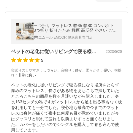
三つ折り マットレス 幅65 幅80 コンパクト
3つ折り 折りたたみ 極厚 高反発 小さい ごろ
寝 昼寝 キャンプ 車中泊 避難 子供 狭小住宅
エムール EMOOR 健康家具専門店
来客 送料無料 エムール
ペットの老化に従いリビングで寝る様にな…
2023/5/20
5
寝返りのしやすさ
：
しづらい
、
音鳴り
：
静か
、
柔らかさ
：
硬い
、
横揺
れ
：
非常に良い
ペットの老化に従いリビングで寝る様になり場所をとらず
厚めのマットレス、長さがある物をあちこちで探していた
ところこちらの商品を数ヶ月迷いながら購入しました。身
長163センチの私ですがマットレスから足も出る事もなく枕
を利用しても十分でした。寝心地も最高で今までのマット
レスは身体が痛くて夜中に何度も目が覚めていましたが今
はグッスリと眠れて疲れも以前よりずっと無くなりまし
た。カバーをしたいのでシングルを購入して巻き込んで使
用しています。
