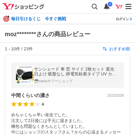
i
毎日引けるくじ 今すぐ挑戦
ログイン
moz********さんの商品レビュー
1
-
10
件 /
23
件
おすすめ順
サンシェード 車 窓 サイド 2枚セット 遮光
日よけ 吸盤なし 静電気粘着タイプ UV カッ
ト 日焼け防止 車内温度
nanaヤフーショップ
中間くらいの濃さ
2023/3/28
4
めちゃくちゃ早い発送でした。

注文して2日後には手元に届きました。

梱包も問題なくきちんとしていました。

中にはショップのスタッフさん？からの心温まるメッセー