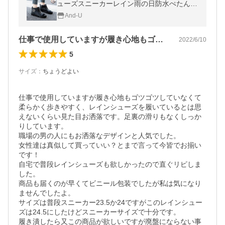
ューズスニーカーレイン雨の日防水ぺたんこ
疲れにくいハイカットアウトドア仕事通学学
And-U
生
仕事で使用していますが履き心地もゴツゴ…
2022/6/10
5
サイズ
：
ちょうどよい
仕事で使用していますが履き心地もゴツゴツしていなくて
柔らかく歩きやすく、レインシューズを履いているとは思
えないくらい見た目お洒落です。足裏の滑りもなくしっか
りしています。

職場の男の人にもお洒落なデザインと人気でした。

女性達は真似して買っていい？とまで言って今皆でお揃い
です！

自宅で普段レインシューズも欲しかったので直ぐリピしま
した。

商品も届くのが早くてビニール包装でしたが私は気になり
ませんでしたよ。

サイズは普段スニーカー23.5か24ですがこのレインシュー
ズは24.5にしたけどスニーカーサイズで十分です。

履き潰したら又この商品が欲しいですが廃盤にならない事