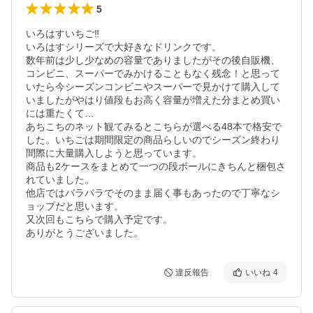
5
いろはすいちご‼︎

いろはすシリーズで大好きなドリンクです。

数年前は少し少なめの容量でありましたがその後自販機、
コンビニ、スーパーでみかけることもなく残念！と思って
いたら今シーズンコンビニやスーパーで見かけて購入して
いましたがやはり値段もお高く容量が増えた分まとめ買い
には重たくて…

あちこちのネット観てみるとこちらが選べる48本で格安で
した。いちごは期間限定の商品らしいのでシーズン終わり
間際に大量購入しようと思っています。

商品も2ケースをまとめて一つの段ボールにきちんと梱包さ
れていました。

他店ではバラバラでそのまま届く事もあったので丁寧なシ
ョップだと思います。

又次回もこちらで購入予定です。

ありがとうございました。
違反報告
いいね
4