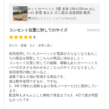
ホットカーペット 3畳 本体 195×235cm おし
ゃれ 節電 省エネ ダニ退治 温度調節 暖房面
切替 電気カーペット 電気マット 3畳用 アイ
照明とエアコン イエプロYahoo!店
リスオーヤマ HCM-T2420-H
コンセント位置に対してのサイズ
2024/1/11
5
耐久性
：
普通
、
効き
：
非常に良い
前回使用していたカーペットが電源が入らなくなりあちこ
ちの製品を閲覧してこちらの商品に決めました！

コンセント位置に対しての縦幅、横幅もありカーペットカ
バーの大きさを合わせるとこちらのサイズとなりました。

前回使用の物に比べると…

速暖で省エネ感が実感する商品です。

後は数年使用できるか…ですね。

2、3年で壊れた経験もあり有名メーカーだけに期待してい
ます。

配送時もきちんとした梱包で発送までも3、4日で届き問題
なかったです。