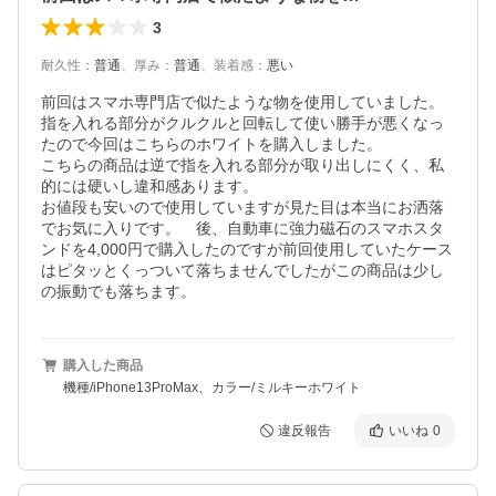
3
耐久性
：
普通
、
厚み
：
普通
、
装着感
：
悪い
前回はスマホ専門店で似たような物を使用していました。
指を入れる部分がクルクルと回転して使い勝手が悪くなっ
たので今回はこちらのホワイトを購入しました。

こちらの商品は逆で指を入れる部分が取り出しにくく、私
的には硬いし違和感あります。

お値段も安いので使用していますが見た目は本当にお洒落
でお気に入りです。　後、自動車に強力磁石のスマホスタ
ンドを4,000円で購入したのですが前回使用していたケース
はピタッとくっついて落ちませんでしたがこの商品は少し
の振動でも落ちます。
購入した商品
機種/iPhone13ProMax、カラー/ミルキーホワイト
違反報告
いいね
0