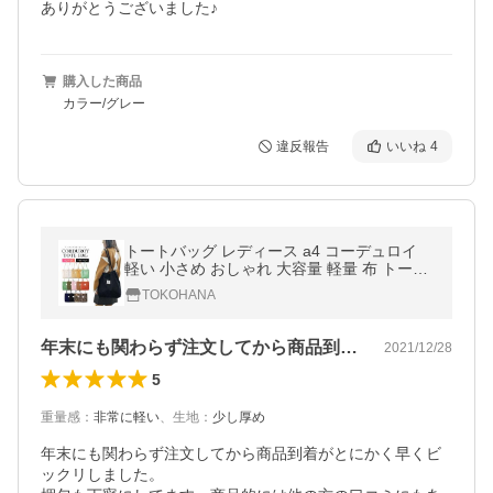
ありがとうございました♪
購入した商品
カラー/グレー
違反報告
いいね
4
トートバッグ レディース a4 コーデュロイ
軽い 小さめ おしゃれ 大容量 軽量 布 トート
ヒョウ柄 アニマル柄 通学 通勤 メンズ 送料
TOKOHANA
無料
年末にも関わらず注文してから商品到着が…
2021/12/28
5
重量感
：
非常に軽い
、
生地
：
少し厚め
年末にも関わらず注文してから商品到着がとにかく早くビ
ックリしました。
