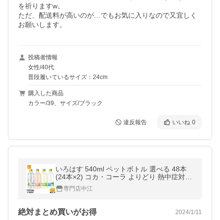
を祈りますw。

ただ、配送料が高いのが…でもお気に入りなので又宜しく
お願いします。
投稿者情報
女性/40代
普段履いているサイズ：24cm
購入した商品
カラー/39、サイズ/ブラック
違反報告
いいね
0
いろはす 540ml ペットボトル 選べる 48本
(24本×2) コカ・コーラ よりどり 熱中症対策
塩分補給 水分補給 塩とれもん 天然水 〔爆
専門店中江
買〕
絶対まとめ買いがお得
2024/1/11