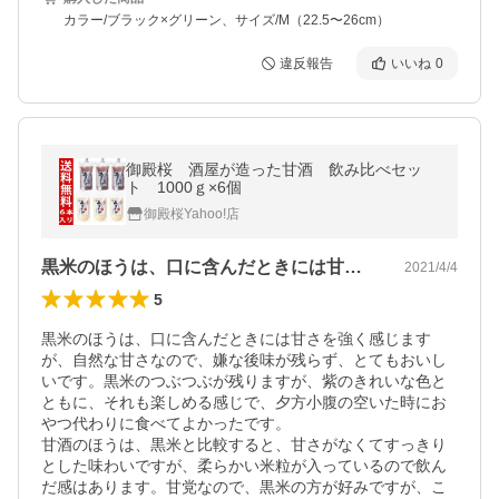
カラー/ブラック×グリーン、サイズ/M（22.5〜26cm）
違反報告
いいね
0
御殿桜 酒屋が造った甘酒 飲み比べセッ
ト 1000ｇ×6個
御殿桜Yahoo!店
黒米のほうは、口に含んだときには甘さを…
2021/4/4
5
黒米のほうは、口に含んだときには甘さを強く感じます
が、自然な甘さなので、嫌な後味が残らず、とてもおいし
いです。黒米のつぶつぶが残りますが、紫のきれいな色と
ともに、それも楽しめる感じで、夕方小腹の空いた時にお
やつ代わりに食べてよかったです。

甘酒のほうは、黒米と比較すると、甘さがなくてすっきり
とした味わいですが、柔らかい米粒が入っているので飲ん
だ感はあります。甘党なので、黒米の方が好みですが、こ