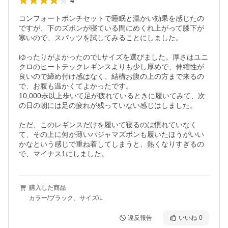
4
コンフォートポンチセットで睡眠と温かい効果を感じたの
ですが、下のズボンが寝ている間にめくれ上がって膝下が
寒いので、スパッツを試してみることにしました。

ゆったりがよかったのでLサイズを選びました。厚さはユニ
クロのヒートテックレギンスよりも少し厚めで、伸縮性が
良いので締め付け感はなく、結構お腹の上の方まで来るの
で、お腹も温かくてよかったです。

10,000歩以上歩いて足が疲れているときに履いてみて、次
の日の朝には足の疲れが残っていない感じはしました。

ただ、このレギンスだけを履いて寝るのは慣れていなく
て、その上に何か薄いパジャマズボンも履いたほうがいい
かなという感じで重ね着してしまうと、熱くなりすぎるの
で、マイナス1にしました。
購入した商品
カラー/ブラック、サイズ/L
違反報告
いいね
0