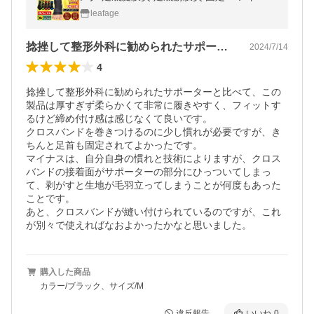
ルト 爆買
leafage
捻挫して整形外科に勧められたサポーター…
2024/7/14
4
捻挫して整形外科に勧められたサポーターと比べて、この
製品は厚すぎず柔らかくて非常に履きやすく、フィットす
るけど締め付け感は感じなくて良いです。

クロスバンドを巻きつけるのに少し慣れが必要ですが、き
ちんと足首も固定されてよかったです。

マイナスは、自分自身の慣れと技術によりますが、クロス
バンドの接着面がサポーターの部分にひっついてしまっ
て、剥がすと生地が毛羽立ってしまうことが何度もあった
ことです。

あと、クロスバンドが縫い付けられているのですが、これ
が別々で使えればなおよかったかなと思いました。
購入した商品
カラー/ブラック、サイズ/M
違反報告
いいね
0