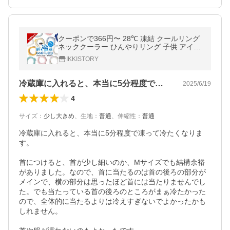
クーポンで366円〜 28℃ 凍結 クールリング
ネッククーラー ひんやりリング 子供 アイス
ネックリング クールダウン 冷感リング 大人
IKKISTORY
首元 冷却 冷やす 暑さ対策
冷蔵庫に入れると、本当に5分程度で凍っ…
2025/6/19
4
サイズ
：
少し大きめ
、
生地
：
普通
、
伸縮性
：
普通
冷蔵庫に入れると、本当に5分程度で凍って冷たくなりま
す。

首につけると、首が少し細いのか、Mサイズでも結構余裕
がありました。なので、首に当たるのは首の後ろの部分が
メインで、横の部分は思ったほど首には当たりませんでし
た。でも当たっている首の後ろのところがまぁ冷たかった
ので、全体的に当たるよりは冷えすぎないでよかったかも
しれません。
