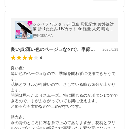
シシベラ ワンタッチ 日傘 形状記憶 紫外線対
策 折りたたみ UVカット 傘 軽量 人気 晴雨兼
用 遮光遮熱 丈夫 レディース 花柄 メンズ ゴ
KOISAMA
ルフ キャンプ 夏
良い点:薄い色のベージュなので、季節を…
2025/6/29
4
良い点:

薄い色のベージュなので、季節を問わずに使用できそうで
す。

花柄とフリルが可愛いので、さしている時も気分が上がり
ます。

開閉は思ったよりスムーズ。特に閉じるのがボタン1つでで
きるので、手がふさがっていても楽に使えます。

とめる布も太めなので止めやすいです。

懸念点:

傘の骨のところに布を糸で止めてありますが、花柄とフリ
ルのデザインがその部分だけ裏返ったり変な形になってい