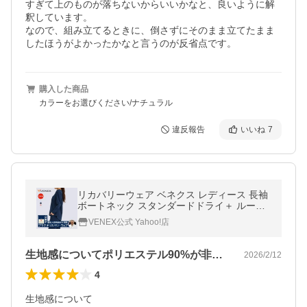
すぎて上のものが落ちないからいいかなと、良いように解
釈しています。

なので、組み立てるときに、倒さずにそのまま立てたまま
したほうがよかったかなと言うのが反省点です。
購入した商品
カラーをお選びください/ナチュラル
違反報告
いいね
7
リカバリーウェア ベネクス レディース 長袖
ボートネック スタンダードドライ＋ ルーム
ウエア 一般医療機器 VENEX
VENEX公式 Yahoo!店
生地感についてポリエステル90%が非常…
2026/2/12
4
生地感について
