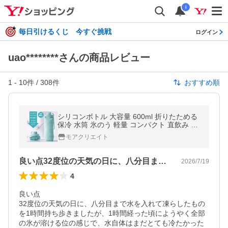
i
毎日引けるくじ 今すぐ挑戦
ログイン
uao********さんの商品レビュー
1
-
10
件 /
308
件
おすすめ順
シリコンボトル 大容量 600ml 折りたためる
保冷 水筒 氷のう 軽量 コンパクト 直飲み ス
トラップ付き アウトドア 送料無料- 60N◇
モアクリエイト
ボトルS-K
良い点32度位の天気の日に、八分目まで…
2026/7/19
4
良い点

32度位の天気の日に、八分目まで水を入れて凍らしたもの
を1時間持ち歩きましたが、1時間経った頃にようやく全部
の氷が溶ける位の感じで、水自体はまだとても冷たかった