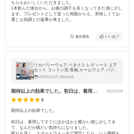
ちらもおいしくいただきました。

1本飲んだ後位から、お腹の調子も良くなってきた感じがし
ます。プレゼントとして送った両親からも、美味しくてお
通じも快調との返事が来ました。
違反報告
いいね
7
リカバリーウェア ベネクス レディース 上下
セット コットン混 長袖 ルームウェア パジャ
マ コンフォートポンチセットアップ VENEX
VENEX公式 Yahoo!店
期待以上の効果でした。初日は、着用して…
2025/12/8
5
期待以上の効果でした。

初日は、着用してすぐにほかほかと暖かい感じがしてき
て、なんだか眠たい気持ちになりました。

眠りも深く、スマートウォッチで測定したら、レム睡眠も