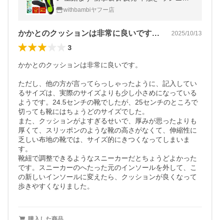
グ靴 偏平足 スポーツ 矯正 美脚 スニーカー
withbambiヤフー店
姿勢 爆買 ポイント利用
かかとのクッションは非常に良いです。た…
2025/10/13
3
かかとのクッションは非常に良いです。

ただし、他の方が言ってらっしゃったように、記入してい
るサイズは、実際のサイズよりも少し小さめになっている
ようです。24.5センチの靴でしたが、25センチのところで
切っても靴にはちょうどのサイズでした。

また、クッションがよすぎるせいで、厚みが思ったよりも
厚くて、スリッポンのような靴の高さがなくて、伸縮性に
乏しい布地の靴では、サイズ的にきつくなってしまいま
す。

靴紐で調整できるようなスニーカーだとちょうどよかった
です。スニーカーのへたった元のインソールを外して、こ
の新しいインソールに変えたら、クッションが良くなって
歩きやすくなりました。
購入した商品