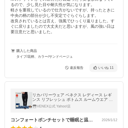
るので、少し見た目や耐久性が気になります。

軽さを重視しているので仕方がないですが、持ったときに
中央の柄の部分が少し不安定でぐらぐらします。

改良されているとは言え、強風でひっくり返りました。す
ぐに戻りましたので大丈夫だと思いますが、風の強い日は
購入した商品
タイプ/花柄、カラー/サンドベージュ
違反報告
いいね
11
リカバリーウェア ベネクス レディース レギ
ンス リフレッシュ ボトムス ルームウエア V
ENEX
VENEX公式 Yahoo!店
コンフォートポンチセットで睡眠と温かい…
2026/1/12