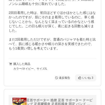
ノンレム睡眠も十分に取れていました。

2回目着用した時は、初日ほどすぐほかほかとした感じはな
かったのですが、肌にそのまま着用しているのに、寒く感
じないことから、なんとなく温まっているのかなという感
じでした。この日も眠りが深く、夜に起きる回数も減りま
した。

まだ2回着用しただけですが、普通のパジャマを着た時と比
べて、肌に感じる暖かさや眠りの深さを実感できたので、
もう1着買い増しを考えています。
購入した商品
カラー/ネイビー、サイズ/L
違反報告
いいね
3
足首サポーター 捻挫 足首 サポーター テーピ
ング 足底腱膜炎 足底筋膜炎 固定 バンド ベ