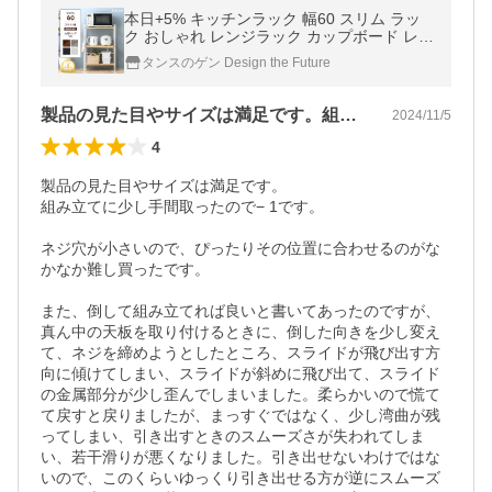
本日+5% キッチンラック 幅60 スリム ラッ
ク おしゃれ レンジラック カップボード レン
ジ台 食器棚 キッチン収納 ロータイプ 北欧
タンスのゲン Design the Future
台所 収納 スチール
製品の見た目やサイズは満足です。組み立…
2024/11/5
4
製品の見た目やサイズは満足です。

組み立てに少し手間取ったので− 1です。

ネジ穴が小さいので、ぴったりその位置に合わせるのがな
かなか難し買ったです。

また、倒して組み立てれば良いと書いてあったのですが、
真ん中の天板を取り付けるときに、倒した向きを少し変え
て、ネジを締めようとしたところ、スライドが飛び出す方
向に傾けてしまい、スライドが斜めに飛び出て、スライド
の金属部分が少し歪んでしまいました。柔らかいので慌て
て戻すと戻りましたが、まっすぐではなく、少し湾曲が残
ってしまい、引き出すときのスムーズさが失われてしま
い、若干滑りが悪くなりました。引き出せないわけではな
いので、このくらいゆっくり引き出せる方が逆にスムーズ