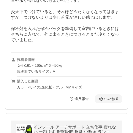
首や服が濡れないのもよかったです。

炎天下でつけていると、それほど冷たくなくなってはきま
すが、つけないよりは少し首元が涼しい感じはします。

保冷剤を入れた保冷バックを準備して室内にいるときには
そちらに入れて、外に出るときにつけるとまた冷たくなっ
ていました。
投稿者情報
女性/161～165cm/46～50kg
普段着ているサイズ：M
購入した商品
カラー×サイズ/進化版・ブルー×Mサイズ
違反報告
いいね
0
インソール アーチサポート 立ち仕事 疲れな
い 土踏まず 衝撃吸収 反発 中敷き ランニン