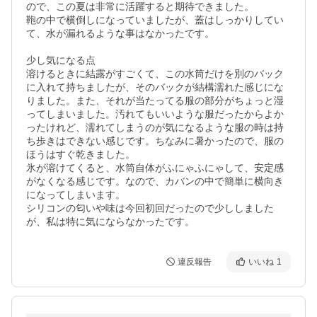
ので、この夏は非常に活躍すると期待できました。

鞄の中で横倒しになっていましたが、蓋はしっかりしてい
て、水が漏れるような事はなかったです。

少し気になる点

溶けるときに結露がすごくて、この水筒だけを別のバック
に入れて持ちましたが、そのバックが結構濡れた感じにな
りました。また、それが当たってる服の部分がちょっと湿
ってしまいました。汚れてもいいような服だったからよか
ったけれど、濡れてしまうのが気になるような服の時は持
ち歩きはできない感じです。ちなみに暑かったので、服の
ほうはすぐ乾きました。

氷が溶けてくると、水筒自体がふにゃふにゃして、安定感
がなくなる感じです。なので、カバンの中で簡単に横向き
になってしまいます。

シリコンの匂いや味は今回初回だったので少ししました
が、私は特に気にならなかったです。
違反報告
いいね
1