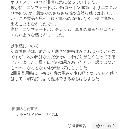
ポリエステル90%が非常に気になっていました。

確かに、コンフォートポンチ(コットン60%、ポリエステル
40%)の方が、肌触りのさらさら感や自然な感じはあります
が、この製品も思ったほど肌への負担はなく、特に痒みが
出ることもなかったです。

逆に、コンフォートポンチよりも、真冬の肌あたりは冷た
くないような感じがしました。

効果感について

初回着用時は、肩こりと寒さで結構体がこわばっていたの
ですが、次の日はなんだかそのこわばりがなくなってる感
じがしました。驚くほどの効果があったという訳ではない
ものの、なんとなく体が軽い気はしました。

2回目着用時は、やはり肩の重みが少し軽くなっている感じ
はして、朝気持ちよく起床できる感じはしました。

購入した商品
カラー/ネイビー、サイズ/L
違反報告
いいね
0