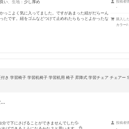
良い
、
生地
：
少し厚め
投稿者
-
かっこよく気に入ってました。ですがあまった紐がだらーん
ったです。紐をゴムなどつけて止めれたらもっとよかったな
購入し
カラー/
き 学習椅子 学習机椅子 学習机用 椅子 昇降式 学習チェア チェアー STE
女…
分で下にさげることができませんでした💦

投稿者
なればできるようになるかな？と思います。👌
-