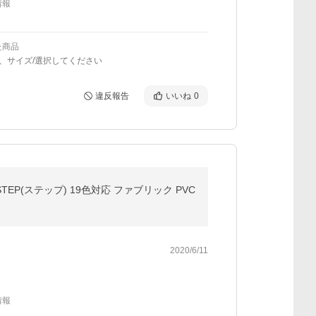
情報
た商品
-、サイズ/選択してください
違反報告
いいね
0
P(ステップ) 19色対応 ファブリック PVC
2020/6/11
情報