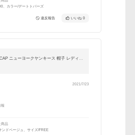
た商品
1.00、カラー/デートトパーズ
違反報告
いいね
0
ニューエラ キャップ 帽子 「NEW ERA」ニューエラ キャップ 9TWENTY MLB NY YANKEES MINI LOGO CAP ニューヨークヤンキース 帽子 レディース メンズ
2021/7/23
情報
た商品
サンドベージュ、サイズ/FREE