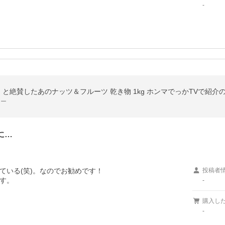
-
と絶賛したあのナッツ＆フルーツ 乾き物 1kg ホンマでっかTVで紹介
ワー
に…
いる(笑)。なのでお勧めです！

投稿者
す。
-
購入し
-