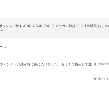
クス Lサイズ NO.4 SUN-TAG アメリカン雑貨 アメリカ雑貨 おし
ワー
ー…
ヴィンテージ感が特に気に入りました。もう１つ購入して並
投稿者
-
購入し
-