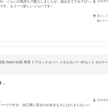
や…くらいの気持ちで購入しましたが、組み立ててみてびっ
投稿者
です。もう一つ欲しいくらいです！
-
購入し
■カラー
型 RAV4 50系 専用 ドアロックカバー メタルカバー 4Pセット 3カラ
ま…


投稿者
足パーツですが、自己満に浸るのが好きな人にはたまらないパ
-