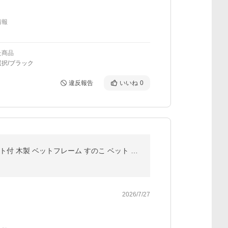
情報
た商品
択/ブラック
違反報告
いいね
0
本日+5% ベッド シングル 天然竹 すのこベッド シングルベッド ベッドフレーム 宮付き 高さ調節 コンセント付 木製 ベットフレーム すのこ ベット おしゃれ
2026/7/27