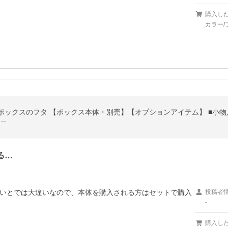
購入し
カラー/
ボックスのフタ 【ボックス本体・別売】【オプションアイテム】 ■小物
ワー
る…
いとでは大違いなので、本体を購入される方はセットで購入
投稿者
-
購入し