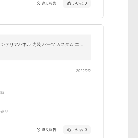
違反報告
いいね
0
新型RAV4 50系 エアコンダイヤルリング ブラック 2PCS アルミ合金 高級感UP エアコンダイヤルカバー インテリアパネル 内装 パーツ カスタム エアロ
2022/2/2
情報
た商品
違反報告
いいね
0