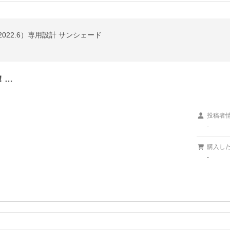
9〜2022.6）専用設計 サンシェード
！…
投稿者
-
購入し
-