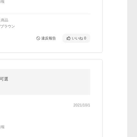
情報
た商品
/ブラウン
違反報告
いいね
0
ー可選
2021/10/1
情報