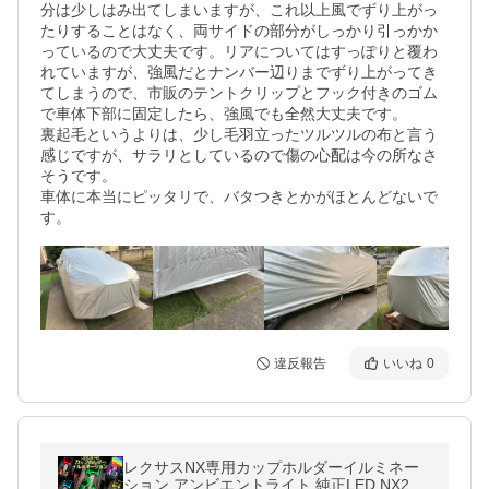
分は少しはみ出てしまいますが、これ以上風でずり上がっ
たりすることはなく、両サイドの部分がしっかり引っかか
っているので大丈夫です。リアについてはすっぽりと覆わ
れていますが、強風だとナンバー辺りまでずり上がってき
てしまうので、市販のテントクリップとフック付きのゴム
で車体下部に固定したら、強風でも全然大丈夫です。

裏起毛というよりは、少し毛羽立ったツルツルの布と言う
感じですが、サラリとしているので傷の心配は今の所なさ
そうです。

車体に本当にピッタリで、バタつきとかがほとんどないで
す。
違反報告
いいね
0
レクサスNX専用カップホルダーイルミネー
ション アンビエントライト 純正LED NX250