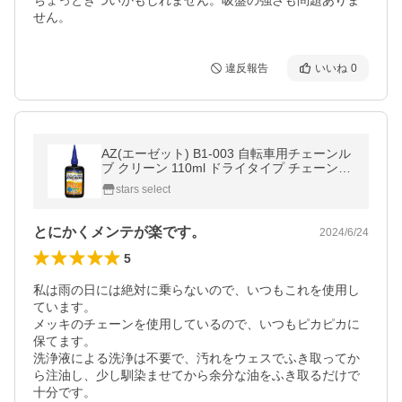
ちょっときついかもしれません。吸盤の強さも問題ありま
せん。
違反報告
いいね
0
AZ(エーゼット) B1-003 自転車用チェーンル
ブ クリーン 110ml ドライタイプ チェーンオ
イル チェーン潤滑剤 チェーン 油 C
stars select
とにかくメンテが楽です。
2024/6/24
5
私は雨の日には絶対に乗らないので、いつもこれを使用し
ています。

メッキのチェーンを使用しているので、いつもピカピカに
保てます。

洗浄液による洗浄は不要で、汚れをウェスでふき取ってか
ら注油し、少し馴染ませてから余分な油をふき取るだけで
十分です。
