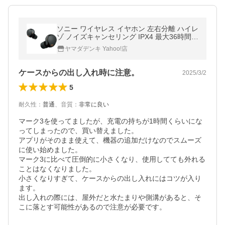
ソニー ワイヤレス イヤホン 左右分離 ハイレ
ゾ ノイズキャンセリング IPX4 最大36時間 U
SB-C WF-1000XM5 WF1000XM5B ブラック
ヤマダデンキ Yahoo!店
系
ケースからの出し入れ時に注意。
2025/3/2
5
耐久性
：
普通
、
音質
：
非常に良い
マーク3を使ってましたが、充電の持ちが1時間くらいにな
ってしまったので、買い替えました。

アプリがそのまま使えて、機器の追加だけなのでスムーズ
に使い始めました。

マーク3に比べて圧倒的に小さくなり、使用してても外れる
ことはなくなりました。

小さくなりすぎて、ケースからの出し入れにはコツが入り
ます。

出し入れの際には、屋外だと水たまりや側溝があると、そ
こに落とす可能性があるので注意が必要です。