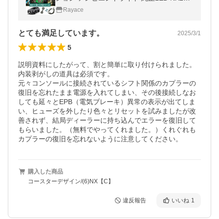
NX350 NX350h NX450h 新型NX 現行NX Ra
Rayace
yace
とても満足しています。
2025/3/1
5
説明資料にしたがって、割と簡単に取り付けられました。

内装剥がしの道具は必須です。

元々コンソールに接続されているシフト関係のカプラーの
復旧を忘れたまま電源を入れてしまい、その後接続しなお
しても延々とEPB（電気ブレーキ）異常の表示が出てしま
い、ヒューズを外したり色々とリセットを試みましたが改
善されず、結局ディーラーに持ち込んでエラーを復旧して
もらいました。（無料でやってくれました。）くれぐれも
カプラーの復旧を忘れないように注意してください。
購入した商品
コースターデザイン/(6)NX【C】
違反報告
いいね
1