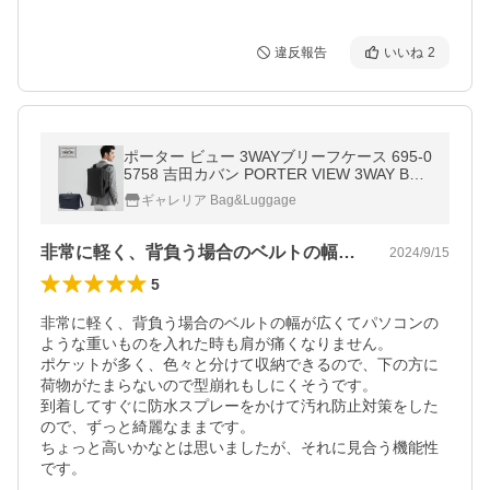
違反報告
いいね
2
ポーター ビュー 3WAYブリーフケース 695-0
5758 吉田カバン PORTER VIEW 3WAY BRI
EFCASE メンズ ブランド ブリーフケース 1
ギャレリア Bag&Luggage
5inch 日本製
非常に軽く、背負う場合のベルトの幅が広…
2024/9/15
5
非常に軽く、背負う場合のベルトの幅が広くてパソコンの
ような重いものを入れた時も肩が痛くなりません。

ポケットが多く、色々と分けて収納できるので、下の方に
荷物がたまらないので型崩れもしにくそうです。

到着してすぐに防水スプレーをかけて汚れ防止対策をした
ので、ずっと綺麗なままです。

ちょっと高いかなとは思いましたが、それに見合う機能性
です。