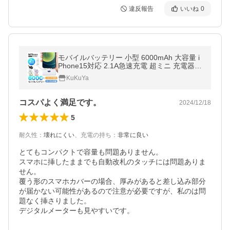
違反報告
いいね
0
モバイルバッテリー 小型 6000mAh 大容量 i
Phone15対応 2.1A急速充電 超ミニ 充電器 2
台同時充電 ケーブル内蔵 超軽量 スマホ充電
KuKuYa
器 iPhone Android 対応
コスパよく満足です。
2024/12/18
5
耐久性
：
壊れにくい
、
充電の持ち
：
非常に良い
とてもコンパクトで容量も問題ありません。

スマホに挿したままでも自動改札のタッチには問題ありま
せん。

覆う形のスマホカバーの場合、厚みがあると差し込み部分
が届かない可能性があるので注意が必要ですが、私のは問
題なく挿さりました。

デジタルメーターも見やすいです。