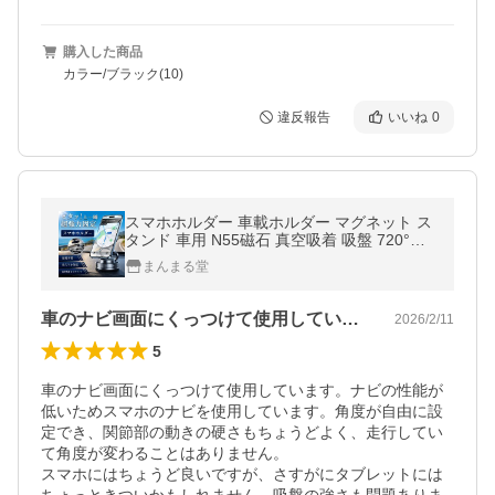
購入した商品
カラー/ブラック(10)
違反報告
いいね
0
スマホホルダー 車載ホルダー マグネット ス
タンド 車用 N55磁石 真空吸着 吸盤 720°回
転 マグセーフ 2WAY 折り畳み式 片手操作 全
まんまる堂
機種対応
車のナビ画面にくっつけて使用しています…
2026/2/11
5
車のナビ画面にくっつけて使用しています。ナビの性能が
低いためスマホのナビを使用しています。角度が自由に設
定でき、関節部の動きの硬さもちょうどよく、走行してい
て角度が変わることはありません。

スマホにはちょうど良いですが、さすがにタブレットには