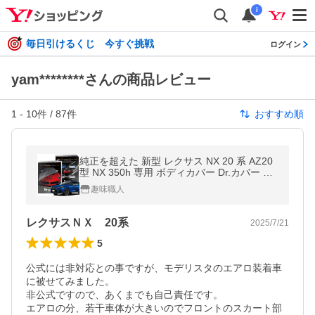
i
毎日引けるくじ 今すぐ挑戦
ログイン
yam********さんの商品レビュー
1
-
10
件 /
87
件
おすすめ順
純正を超えた 新型 レクサス NX 20 系 AZ20
型 NX 350h 専用 ボディカバー Dr.カバー ボ
ディーカバー カーカバー 車 カバー 車用
趣味職人
【日本企画】
レクサスＮＸ 20系
2025/7/21
5
公式には非対応との事ですが、モデリスタのエアロ装着車
に被せてみました。

非公式ですので、あくまでも自己責任です。

エアロの分、若干車体が大きいのでフロントのスカート部