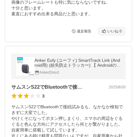
画像のフレームレートも特に気にならないですね。

十分と思います。

素直におすすめ出来る商品だと思います。
違反報告
いいね
0
Anker Eufy (ユーフィ) SmartTrack Link (And
roid用) (紛失防止トラッカー) 【 Androidの
「Find Hub」に対応 (Android端末のみ) / 紛
AnkerDirect
失防止タグ】 クーポン対象
サムスンS22でBluetoothで接…
2025/8/30
3
サムスンS22でBluetoothで接続試みるも、なかなか検知で
きずに大変でした。

やけくそになってボタン押しまくり、スマホの周辺をぐる
ぐると色んな方向にアクセスしたら何とか繋がりました。

自家用車に搭載して試しています。

近くにある時は精度も問題ないんですが、自家用車から社