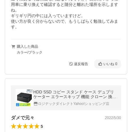
用車に乗り換えて確認すると随分と離れた場所を示します
ね。

ギリギリ円の中には入っていますけど。

使い方が良く分からないので、もうしばらく勉強してみま
す。
購入した商品
カラー/ブラック
違反報告
いいね
0
HDD SSD コピー スタンド ケース デュプリ
ケーター エラースキップ 機能 クローン 換装
SATA 3.5インチ / 2.5インチ / Win / Mac LHR
ロジテックダイレクトYahoo!ショッピング店
-2BDPU3ES ypp
ダメで元々
2022/5/30
5