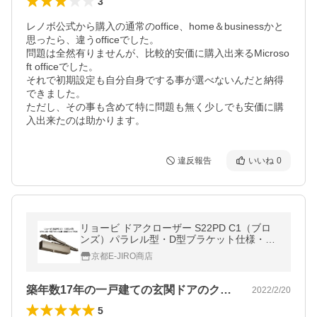
3
レノボ公式から購入の通常のoffice、home＆businessかと
思ったら、違うofficeでした。

問題は全然有りませんが、比較的安価に購入出来るMicroso
ft officeでした。

それで初期設定も自分自身でする事が選べないんだと納得
できました。

ただし、その事も含めて特に問題も無く少しでも安価に購
入出来たのは助かります。
違反報告
いいね
0
リョービ ドアクローザー S22PD C1（ブロ
ンズ）パラレル型・D型ブラケット仕様・外
装式ストップ付タイプ
京都E-JIRO商店
築年数17年の一戸建ての玄関ドアのクロ…
2022/2/20
5