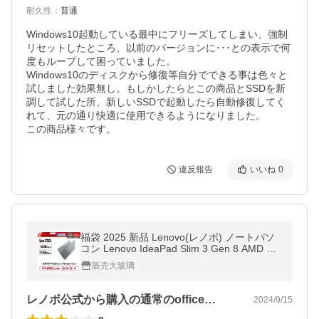
耐久性
：
普通
Windows10起動している最中にフリーズしてしまい、強制
リセットしたところ、以前のバージョンに･･･との表示で何
度もループして困っていました。

Windows10のディスクから修復等自分でできる事は色々と
試しました効果無し。もしかしたらとこの商品とSSDを新
調して試した所、新しいSSDで起動したら自動修復してく
れて、元の通り快適に使用できるようになりました。

この商品様々です。
違反報告
いいね
0
福袋 2025 新品 Lenovo(レノボ) ノートパソ
コン Lenovo IdeaPad Slim 3 Gen 8 AMD Ry
zen 5 7530U・16GBメモリー・512GB SS
販売大玻璃
D・15.6型フルHD液晶搭載 オフィス付き
レノボ公式から購入の通常のoffice…
2024/9/15