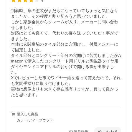
4
到着時、扉の塗装がまだらになっていてちょっと気になり
ましたが、その程度と割り切ろうと思っていました。

しかし家族全員からクレームが入り、メーカーに問い合わ
せしました。

対応はとても良くて、代わりの扉を送っていただく事がで
きました。

本体は玄関扉脇のタイル部分に穴開けし、付属アンカーに
て固定しました。

タイル部分とコンクリート部分の穴開けに苦労しましたがA
mazonで購入したコンクリート用ドリルと陶磁器タイヤ用
ダイヤモンドコアドリルのおかげで開ける事が出来まし
た。

Xでレビューした事でワイヤー錠を送って貰えたので、それ
も玄関手摺りに取り付けました。

実物は想像よりも大きく存在感有りますが、買って良かっ
たと思います。
購入した商品
カラー/ディープウッド
違反報告
いいね
6