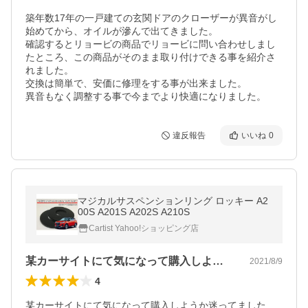
築年数17年の一戸建ての玄関ドアのクローザーが異音がし
始めてから、オイルが滲んで出てきました。

確認するとリョービの商品でリョービに問い合わせしまし
たところ、この商品がそのまま取り付けできる事を紹介さ
れました。

交換は簡単で、安価に修理をする事が出来ました。

異音もなく調整する事で今までより快適になりました。
違反報告
いいね
0
マジカルサスペンションリング ロッキー A2
00S A201S A202S A210S
Cartist Yahoo!ショッピング店
某カーサイトにて気になって購入しようか…
2021/8/9
4
某カーサイトにて気になって購入しようか迷ってました