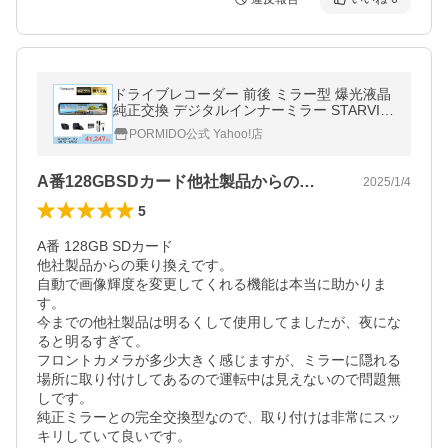
ドライブレコーダー 前後 ミラー型 爆光液晶
純正交換 デジタルインナーミラー STARVIS
ズーム機能 分離型 駐車監視 1年保証 PRD81
PORMIDO公式 Yahoo!店
C
A番128GBSDカード他社製品からの…
2025/1/4
5
A番 128GB SDカード 

他社製品からの乗り換えです。

自動で画像輝度を変更してくれる機能は本当に助かりま
す。

今までの他社製品は明るくして使用してましたが、夜にな
ると明るすぎて。

フロントカメラが多少大きく感じますが、ミラーに隠れる
場所に取り付けしてあるので運転中は見えないので問題無
しです。

純正ミラーとの完全交換型なので、取り付けは非常にスッ
キリしていて良いです。
