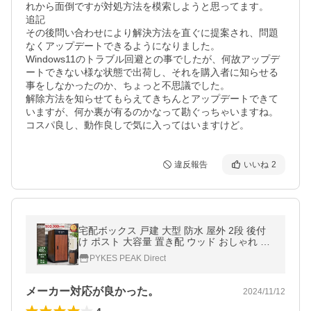
れから面倒ですが対処方法を模索しようと思ってます。

追記

その後問い合わせにより解決方法を直ぐに提案され、問題
なくアップデートできるようになりました。

Windows11のトラブル回避との事でしたが、何故アップデ
ートできない様な状態で出荷し、それを購入者に知らせる
事をしなかったのか、ちょっと不思議でした。

解除方法を知らせてもらえてきちんとアップデートできて
いますが、何か裏が有るのかなって勘ぐっちゃいますね。

コスパ良し、動作良しで気に入ってはいますけど。
違反報告
いいね
2
宅配ボックス 戸建 大型 防水 屋外 2段 後付
け ポスト 大容量 置き配 ウッド おしゃれ パ
イクスピーク
PYKES PEAK Direct
メーカー対応が良かった。
2024/11/12