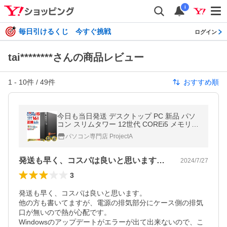
i
毎日引けるくじ 今すぐ挑戦
ログイン
tai********さんの商品レビュー
1
-
10
件 /
49
件
おすすめ順
今日も当日発送 デスクトップ PC 新品 パソ
コン スリムタワー 12世代 COREi5 メモリ 1
6GB SSD 500GB Windows11 省スペース型
パソコン専門店 ProjectA
本体のみ おしゃれ 安い
発送も早く、コスパは良いと思います。他…
2024/7/27
3
発送も早く、コスパは良いと思います。

他の方も書いてますが、電源の排気部分にケース側の排気
口が無いので熱が心配です。

Windowsのアップデートがエラーが出て出来ないので、こ