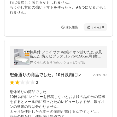
れば美味しく感じるかもしれません。

もう少し甘めの強いトマトを使ったら、★5つになるかもし
れません。
違反報告
いいね
0
特典付 フェイヴァ Ag銀イオン折りたたみ風
呂ふた 防カビプラスL15 75×150cm用 [実寸
75×149cm] シルバー ホワイト 日本製 防カ
くらしのもり Yahoo!ショッピング店
ビ 抗菌 保温 東プレ
想像通りの商品でした。10日以内にレビ…
2016/1/13
2
想像通りの商品でした。

10日以内にレビューを投稿しないとおまけの品の分の請求
をするとメール内に有ったためレビューしますが、銀イオ
ンの効果の程は分かりません。

３ヶ月位使用したら本当の感想が書けるんですけど…。

商品の見た目、使用感は普通です。