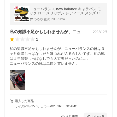
ニューバランス new balance キャラバン モ
ック ロー スリッポン レディース メンズ CA
RAVAN MOC LOW V2 SUFMOC I2 K2 M2 W
つるや 靴のTSURUYA
2 X2 Z2
私の知識不足かもしれませんが、ニューバ…
2022/12/7
1
私の知識不足かもしれませんが、ニューバランスの靴は３
ヶ月保管しっぱなしだとほつれが入るらしいです。他の靴
は１年保管しっぱなしでも大丈夫だったのに…。

ニューバランスの靴は二度と買いません。
購入した商品
サイズ(cm)/25.0、カラー/X2_GREENCAMO
違反報告
いいね
0