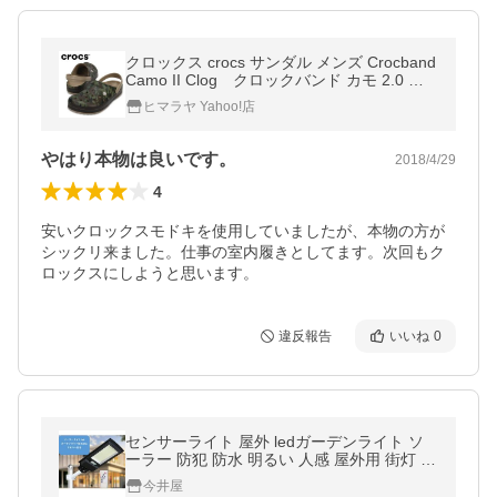
クロックス crocs サンダル メンズ Crocband
Camo II Clog クロックバンド カモ 2.0 ク
ロッグ 204091-2G9
ヒマラヤ Yahoo!店
やはり本物は良いです。
2018/4/29
4
安いクロックスモドキを使用していましたが、本物の方が
シックリ来ました。仕事の室内履きとしてます。次回もク
ロックスにしようと思います。
違反報告
いいね
0
センサーライト 屋外 ledガーデンライト ソ
ーラー 防犯 防水 明るい 人感 屋外用 街灯 人
感センサー 玄関 配線工事不要
今井屋