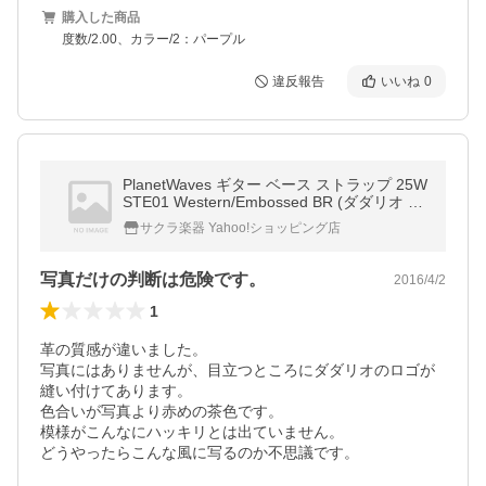
購入した商品
度数/2.00、カラー/2：パープル
違反報告
いいね
0
PlanetWaves ギター ベース ストラップ 25W
STE01 Western/Embossed BR (ダダリオ プ
ラネット ウェイヴス)
サクラ楽器 Yahoo!ショッピング店
写真だけの判断は危険です。
2016/4/2
1
革の質感が違いました。

写真にはありませんが、目立つところにダダリオのロゴが
縫い付けてあります。

色合いが写真より赤めの茶色です。

模様がこんなにハッキリとは出ていません。

どうやったらこんな風に写るのか不思議です。