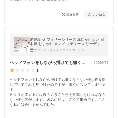
違反報告
いいね
1
老眼鏡 栞 フェザーシリーズ 耳にかけない 日
本製 おしゃれ メンズ レディース リーディン
ググラス 折りたたみ 老眼 眼鏡 メガネ 鯖江
オプティックストアグラスガーデン
SIF-02
ヘッドフォンをしながら掛けても痛くなら…
2025/9/23
1
ヘッドフォンをしながら掛けても痛くならない様な物を探
していてこれを見つけたのですが、直ぐにズレてしまいま
す。

ピタリと収まるには顔の大きさと形を意識しなければなら
ない様な気がします。因みに私は小さくて細めです。こん
な私には合いませんでした。