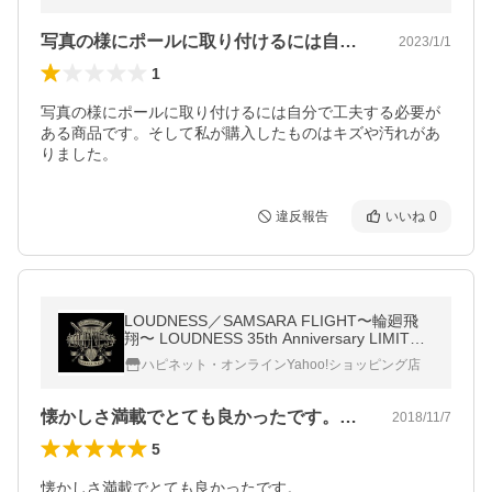
写真の様にポールに取り付けるには自分で…
2023/1/1
1
写真の様にポールに取り付けるには自分で工夫する必要が
ある商品です。そして私が購入したものはキズや汚れがあ
りました。
違反報告
いいね
0
LOUDNESS／SAMSARA FLIGHT〜輪廻飛
翔〜 LOUDNESS 35th Anniversary LIMITED
EDITION《完全期間限定生産盤》 (期間限定)
ハピネット・オンラインYahoo!ショッピング店
【CD+DVD】
懐かしさ満載でとても良かったです。ちょ…
2018/11/7
5
懐かしさ満載でとても良かったです。
