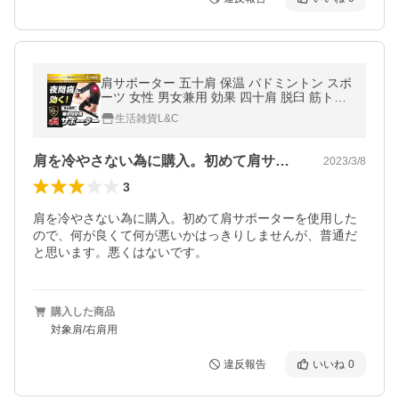
肩サポーター 五十肩 保温 バドミントン スポ
ーツ 女性 男女兼用 効果 四十肩 脱臼 筋トレ
プロテクター
生活雑貨L&C
肩を冷やさない為に購入。初めて肩サポー…
2023/3/8
3
肩を冷やさない為に購入。初めて肩サポーターを使用した
ので、何が良くて何が悪いかはっきりしませんが、普通だ
と思います。悪くはないです。
購入した商品
対象肩/右肩用
違反報告
いいね
0