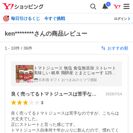
i
毎日引けるくじ 今すぐ挑戦
ログイン
ken********さんの商品レビュー
1
-
10
件 /
36
件
おすすめ順
トマトジュース 無塩 食塩無添加 ストレート
美味しい 岐阜 飛騨産 とまとじゅーす 125ml
18本入り×1ケース
日本酒 ギフト おつまみのミツワ酒販
良く売ってるトマトジュースは苦手なので…
2026/7/14
3
良く売ってるトマトジュースは苦手なのですが、こちらは
大丈夫でした。

正にストレートと言った感じです。

トマトジュース自体何十年かぶりに飲んだので、慣れてく