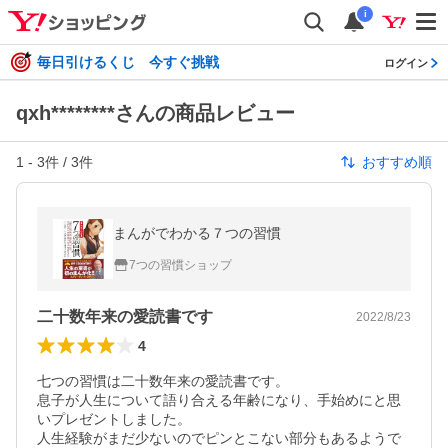
i
毎日引けるくじ 今すぐ挑戦
ログイン
qxh********さんの商品レビュー
1
-
3
件 /
3
件
おすすめ順
まんがでわかる７つの習慣
7つの習慣ショップ
二十数年来の愛読書です
2022/8/23
4
七つの習慣は二十数年来の愛読書です。

息子が人生について語り合える年齢になり、手始めにと思
いプレゼントしました。

人生経験がまだ少ないのでピンとこない部分もあるようで