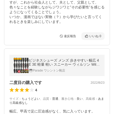
すが、これから社会人として、夫として、父親として、
色々なことを経験しながらジワジワと‟その必要性”を感じる
ようになってくることでしょう。

いつか、漫画ではない実物（？）から学びたいと言ってく
れるときを楽しみにしています。
違反報告
いいね
0
ビジネスシューズ メンズ 歩きやすい 幅広 4
E 3E 軽量 軽い スニーカー ウィルソン Wilso
n AIR WALKING 低反発 屈曲 通気性 甲高 冠
Parade ワシントン靴店
婚葬祭 就職活動 革靴 紳士靴
二度目の購入です
2022/8/23
4
サイズ
：
ちょうどよい
、
品質
：
普通
、
履き心地
：
良い
、
高級感
：
あま
り高級感なし
幅広、甲高で足に圧迫感がなく、気に入っています。
