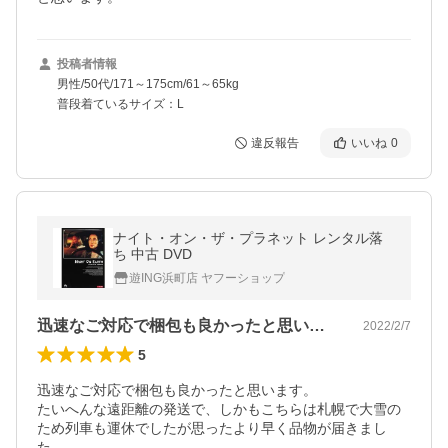
投稿者情報
男性/50代/171～175cm/61～65kg
普段着ているサイズ：L
違反報告
いいね
0
ナイト・オン・ザ・プラネット レンタル落
ち 中古 DVD
遊ING浜町店 ヤフーショップ
迅速なご対応で梱包も良かったと思います…
2022/2/7
5
迅速なご対応で梱包も良かったと思います。

たいへんな遠距離の発送で、しかもこちらは札幌で大雪の
ため列車も運休でしたが思ったより早く品物が届きまし
た。
