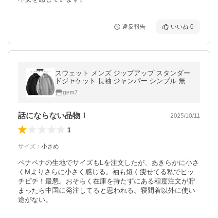
違反報告
いいね
0
スウェット メンズ ジップアップ スタンダー
ドジャケット 長袖 ジャンパー シンプル 無地
カジュアル 春 秋 アウター トレーナー ジャ
gem7
ージ 上 フ
話にならない品物！
2025/10/11
1
サイズ
：
小さめ
ペナペナの生地でサイズもLを注文したが、あきらかに小さ
くMよりさらに小さく感じる。袖も短く痩せてる私でピッ
チピチ！最悪。おそらく在庫を持たずにある程度注文が貯
まったら中国に発注してると思われる。寝間着以外に使い
途がない。