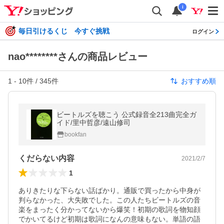
i
毎日引けるくじ 今すぐ挑戦
ログイン
nao********さんの商品レビュー
1
-
10
件 /
345
件
おすすめ順
ビートルズを聴こう 公式録音全213曲完全ガ
イド/里中哲彦/遠山修司
bookfan
くだらない内容
2021/2/7
1
ありきたりな下らない話ばかり。通販で買ったから中身が
判らなかった、大失敗でした。この人たちビートルズの音
楽をまったく分かってないから爆笑！初期の歌詞を物知顔
でかいてるけど初期は歌詞になんの意味もない。単語の語