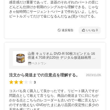
感音感だけ重要であって、楽器のそれぞれのパートの音に
どんどん仕掛けか初期のシングルから理解できる。じゃな
きゃ短時間にサージェントペパーまで作れないよ。しかし
ビートルズってだけで金になるんだなぁ(笑)バカげてる。
違反報告
いいね
0
山善 キュリオム DVD-R 50枚スピンドル 16
倍速 4.7GB 約120分 デジタル放送録画用 DV
DR16XCPRM 50SP
ベストワン
注文から発送までの注意点を理解する。
2023/11/26
3
コスパも良く購入して良かったです。リピート購入ですが
問題点として敢えて言うなら、商品の発送までに日にちが
かかる点とこちらのレコーダーも古いので一概に言えない
のですが使えないDVDがたまにあり品質の安定性に多少の
不安を感じています。