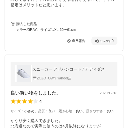
指定はメリットだと思います。
購入した商品
カラー/GRAY、サイズ/L/XL-60〜61cm
違反報告
いいね
0
スニーカー アドバンコート / アディダス
ZOZOTOWN Yahoo!店
良い買い物をしました。
2020/12/18
4
サイズ
：
小さめ
、
品質
：
良い
、
履き心地
：
良い
、
履きやすさ
：
良い
かなり安く購入できました。

北海道なので実際に使うのは4月以降になりますが
