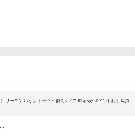
） サーモン いくら トラウト 個食タイプ 時短5分 ポイント利用 爆買
…