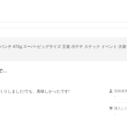
チ 472g スーパ−ビッグサイズ 王道 ポテチ スナック イベント 大袋 業
で…
投稿者
-
購入し
-