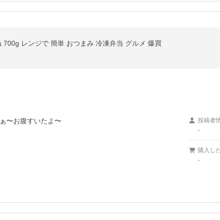
700g レンジで 簡単 おつまみ 冷凍弁当 グルメ 爆買
ぁ〜お腹すいたよ〜
投稿者
-
購入し
-