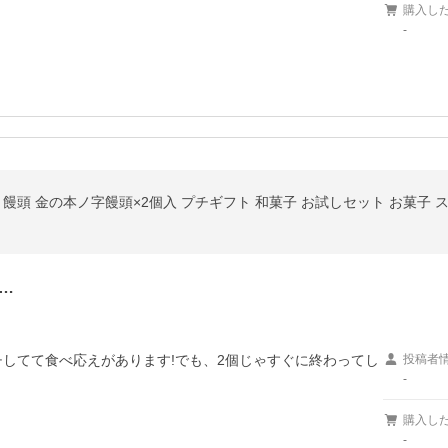
購入し
-
ツ 饅頭 金の本ノ字饅頭×2個入 プチギフト 和菓子 お試しセット お菓子 
…
チしてて食べ応えがあります!でも、2個じゃすぐに終わってし
投稿者
-
購入し
-