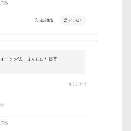
た商品
違反報告
いいね
0
スイーツ お試し まんじゅう 爆買
2025/12/13
情報
た商品