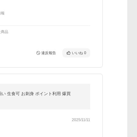
情報
た商品
違反報告
いいね
0
い 生食可 お刺身 ポイント利用 爆買
2025/11/11