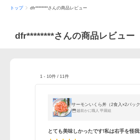
トップ
dfr********さんの商品レビュー
dfr********さんの商品レビュー
1
-
10
件 /
11
件
サーモンいくら丼（2食入×2パック
越前かに職人 甲羅組
とても美味しかったです!私は右手を怪我