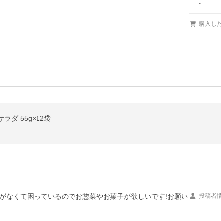
-
購入し
-
ダ 55g×12袋
がなくて困っているのでお惣菜やお菓子が欲しいです!お願い
投稿者
-