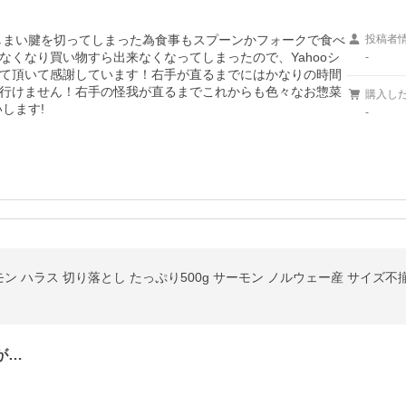
しまい腱を切ってしまった為食事もスプーンかフォークで食べ
投稿者
くなり買い物すら出来なくなってしまったので、Yahooシ
-
て頂いて感謝しています！右手が直るまでにはかなりの時間
行けません！右手の怪我が直るまでこれからも色々なお惣菜
購入し
します!
-
 ハラス 切り落とし たっぷり500g サーモン ノルウェー産 サイズ不揃
が…