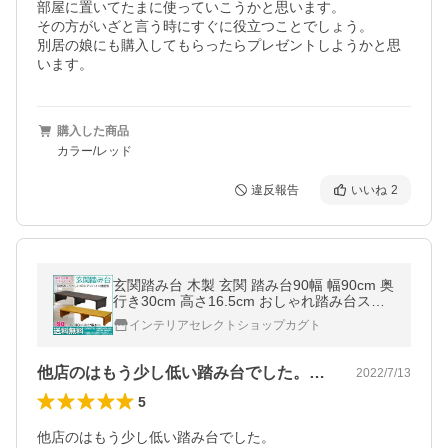
部屋に置いてたまに使っていこうかと思います。

その方がいざと言う時にすぐに役立つことでしょう。

別居の娘にも購入してもらったらプレゼントしようかと思
います。
購入した商品
カラー/レッド
違反報告
いいね
2
玄関踏み台 木製 玄関 踏み台90幅 幅90cm 奥
行き30cm 高さ16.5cm おしゃれ踏み台ステ
ップ昇降台 天然木 靴 収納 スリッパ収納 シ
インテリアセレクトショップカグト
ンプル かわいい (GF-9015)
他店のはもう少し低い踏み台でした。我が…
2022/7/13
5
他店のはもう少し低い踏み台でした。
