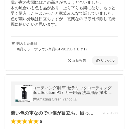
我が家の玄関にはこの高さがちょうど合いました。

木の風合いも色も品があり、上り下りも楽になり、もっと
早く購入したらよかったと家族みんなで話していました。

色が濃い分埃は目立ちますが、玄関なので毎日掃除して綺
麗に使いたいと思います。
購入した商品
商品カラー/ブラウン単品(GF-9015BR_BR*1)
違反報告
いいね
0
コーティング剤 車 セラミックコーティング
BolaSolution P17 カー用品 洗車用品 撥水 ガ
ラスコーティング ワックス カーコーティン
Amazing Green Yahoo!店
グ
濃い色の車なので小傷が目立ち、困ってい…
2023/8/22
5