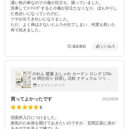
濃い色の車なので小傷が目立ち、困っていました。

洗車してｺｰﾃｨﾝｸﾞすると小傷が目立たなくなり、ぼんやりし
た色合いになっていたのに、

ツヤが出てきれいになりました。

ただ、よく伸ばさないとムラが出てしまい、何度も乾いた
違反報告
いいね
0
のれん 暖簾 おしゃれ カーテン ロング 170c
m 間仕切り 目隠し 北欧 ナチュラル ツリー
柄 巾85cm ウッディ
エヌズインテリア
買ってよかったです
2022/8/26
5
洗面所入口につけました。

換気のため扉を開けておきたいのですが、玄関正面に扉が
あるので丸見えで嫌でした。
