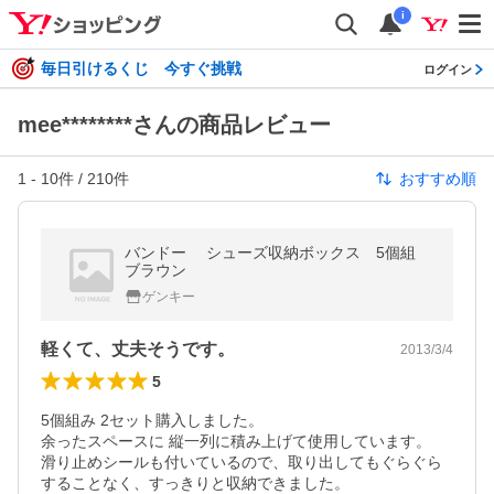
i
毎日引けるくじ 今すぐ挑戦
ログイン
mee********さんの商品レビュー
1
-
10
件 /
210
件
おすすめ順
バンドー シューズ収納ボックス 5個組
ブラウン
ゲンキー
軽くて、丈夫そうです。
2013/3/4
5
5個組み 2セット購入しました。

余ったスペースに 縦一列に積み上げて使用しています。

滑り止めシールも付いているので、取り出してもぐらぐら
することなく、すっきりと収納できました。
