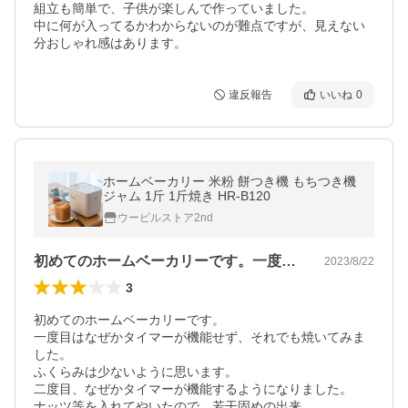
組立も簡単で、子供が楽しんで作っていました。

中に何が入ってるかわからないのが難点ですが、見えない
分おしゃれ感はあります。
違反報告
いいね
0
ホームベーカリー 米粉 餅つき機 もちつき機
ジャム 1斤 1斤焼き HR-B120
ウービルストア2nd
初めてのホームベーカリーです。一度目は…
2023/8/22
3
初めてのホームベーカリーです。

一度目はなぜかタイマーが機能せず、それでも焼いてみま
した。

ふくらみは少ないように思います。

二度目、なぜかタイマーが機能するようになりました。

ナッツ等を入れてやいたので、若干固めの出来。
