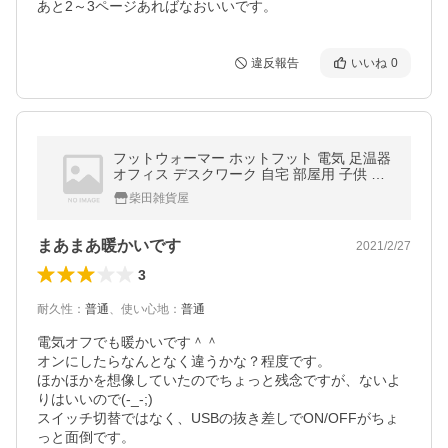
あと2～3ページあればなおいいです。
違反報告
いいね
0
フットウォーマー ホットフット 電気 足温器
オフィス デスクワーク 自宅 部屋用 子供 男
女 老人 冬
柴田雑貨屋
まあまあ暖かいです
2021/2/27
3
耐久性
：
普通
、
使い心地
：
普通
電気オフでも暖かいです＾＾

オンにしたらなんとなく違うかな？程度です。

ほかほかを想像していたのでちょっと残念ですが、ないよ
りはいいので(-_-;)

スイッチ切替ではなく、USBの抜き差しでON/OFFがちょ
っと面倒です。