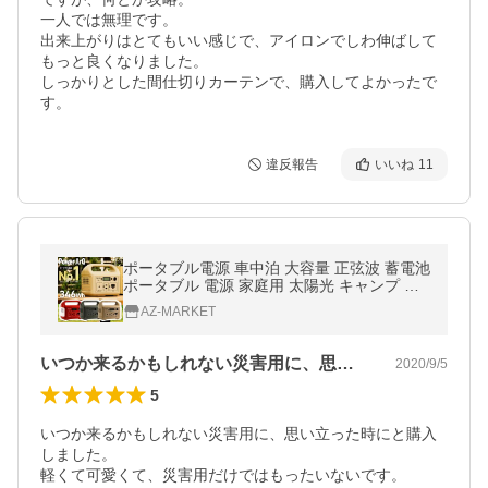
一人では無理です。

出来上がりはとてもいい感じで、アイロンでしわ伸ばして
もっと良くなりました。

しっかりとした間仕切りカーテンで、購入してよかったで
す。
違反報告
いいね
11
ポータブル電源 車中泊 大容量 正弦波 蓄電池
ポータブル 電源 家庭用 太陽光 キャンプ 電
気毛布 ポータブルバッテリー 家庭用蓄電池
AZ-MARKET
PowerArQ mini 346Wh
いつか来るかもしれない災害用に、思い立…
2020/9/5
5
いつか来るかもしれない災害用に、思い立った時にと購入
しました。

軽くて可愛くて、災害用だけではもったいないです。
