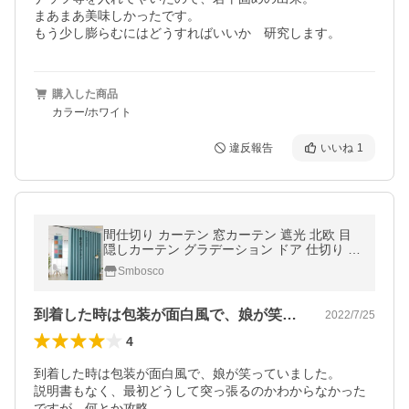
まあまあ美味しかったです。

もう少し膨らむにはどうすればいいか　研究します。
購入した商品
カラー/ホワイト
違反報告
いいね
1
間仕切り カーテン 窓カーテン 遮光 北欧 目
隠しカーテン グラデーション ドア 仕切り カ
ーテン 玄関 部屋設計 試着室 断熱 室内飾り
Smbosco
到着した時は包装が面白風で、娘が笑って…
2022/7/25
4
到着した時は包装が面白風で、娘が笑っていました。

説明書もなく、最初どうして突っ張るのかわからなかった
ですが、何とか攻略。
