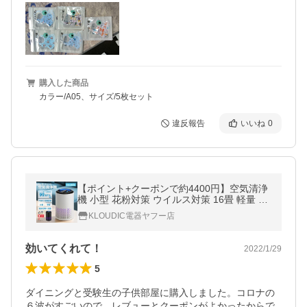
購入した商品
カラー/A05、サイズ/5枚セット
違反報告
いいね
0
【ポイント+クーポンで約4400円】空気清浄
機 小型 花粉対策 ウイルス対策 16畳 軽量 省
エネ ペット pm2.5 タイマー ３段階切替 ア
KLOUDIC電器ヤフー店
ロマ 静音 除菌 カビ取り 爆買
効いてくれて！
2022/1/29
5
ダイニングと受験生の子供部屋に購入しました。コロナの
６波がすごいので、レブューとクーポンがよかったからで