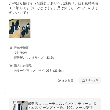
がやはり抜けそうな感じがあり不安感あり。紐も気持ち長
くて踏んですぐにほどけます。足は痛くないのでこのまま
使いたいです
投稿者情報
女性/50代
普段履いているサイズ：23.5cm
購入した商品
カラー/ブラック、サイズ/37（23.5cm）
違反報告
いいね
0
超美脚スキニーデニム パンツ レディース ボ
トムス ジーンズ・再販。100ptメール便可