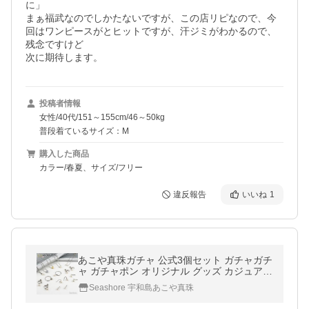
に」

まぁ福武なのでしかたないですが、この店リピなので、今
回はワンピースがとヒットですが、汗ジミがわかるので、
残念ですけど

次に期待します。
投稿者情報
女性/40代/151～155cm/46～50kg
普段着ているサイズ：M
購入した商品
カラー/春夏、サイズ/フリー
違反報告
いいね
1
あこや真珠ガチャ 公式3個セット ガチャガチ
ャ ガチャポン オリジナル グッズ カジュアル
アコヤ 真珠 ポイント利用 爆買
Seashore 宇和島あこや真珠