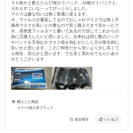
３０枚かと数えたら17枚が２パック、16枚が１パックと。
それもすごいな～ってびっくりしました。

マスクは嫌な匂いは無く普通に使えます。

今、ウイルスが蔓延してるのでおしゃれマスクでは無く不
織布マスクが良いとの事なので安く購入できて良かったで
す。高密度フィルターと書いてあるので信じてこれからの
為に又購入したいと思いました。出来れば同じ数のパック
やパックを又包むかマスク箱を包むかにした方が衛生的に
良いかと思います。このご時世だから安いより少し高くて
も衛生、安心がと思います。でも安く買わせてもらいあり
がとうございます
購入した商品
カラー/成人用ブラック
違反報告
いいね
3