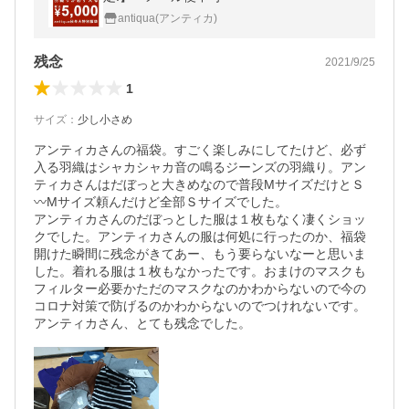
antiqua(アンティカ)
残念
2021/9/25
1
サイズ
：
少し小さめ
アンティカさんの福袋。すごく楽しみにしてたけど、必ず
入る羽織はシャカシャカ音の鳴るジーンズの羽織り。アン
ティカさんはだぼっと大きめなので普段MサイズだけとＳ
〰️Mサイズ頼んだけど全部Ｓサイズでした。

アンティカさんのだぼっとした服は１枚もなく凄くショッ
クでした。アンティカさんの服は何処に行ったのか、福袋
開けた瞬間に残念がきてあー、もう要らないなーと思いま
した。着れる服は１枚もなかったです。おまけのマスクも
フィルター必要かただのマスクなのかわからないので今の
コロナ対策で防げるのかわからないのでつけれないです。
アンティカさん、とても残念でした。