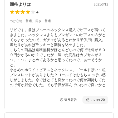
期待よりは
2021/3/12
4
つけ心地
：
普通
、
長さ
：
普通
リピです。前はブルーのネックレス購入でピアスが着いて
きました。ネックレスよりもプレゼントのピアスの方がと
てもよかったので、ガチャがあるとわかり子供用に購入。
当たりがあればラッキーと期待を込めました。

こちらの商品は送料無料がほとんどなので何で送料が８０
０円かかるのか？でしたが、届いた商品はカプセルが３
つ。１つにまとめてあるかと思ってたので、あーそうか
と。

小さめのホワイトピアスとネックレス、ゴールドぽい１粒
ブレスレットがありました？ゴールドはおもちゃっぽい感
じがしました。今ではとても良かったので何か期待してた
ので何か残念でした。でも子供が喜んでいたので良いかと
違反報告
いいね
20