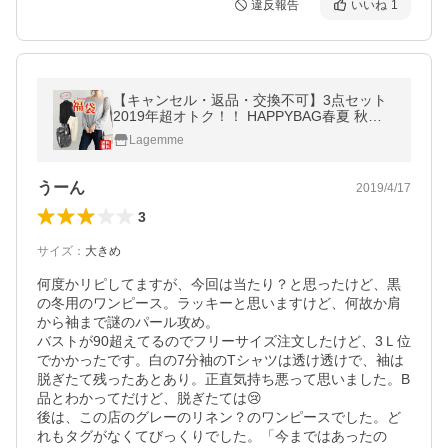
違反報告
いいね
1
【キャンセル・返品・交換不可】3点セット
2019年超オトク！！ HAPPYBAG春夏 秋冬 B
品福袋【2018fuku3set-b】【即納：2-5日】
Lagemme
宅込
うーん
2019/4/17
3
サイズ
：
大きめ
何度かリピしてますが、今回は当たり？と思ったけど、黒
の冬用のワンピース。ラッキーと思いますけど、何故か肩
から袖まで謎のパール攻め。

バストが90超えてるのでフリーサイズ注文したけど、3Ｌ位
でかかったです。白の7分袖のTシャツは透け透けで、袖は
脱ぎたて残ったあとあり。正直気持ち悪って思いました。B
品とわかってだけど、脱ぎたては😢

後は、この店のグレーのリネン？のワンピースでした。ど
れもタグがなくてびっくりでした。「今まではあったの