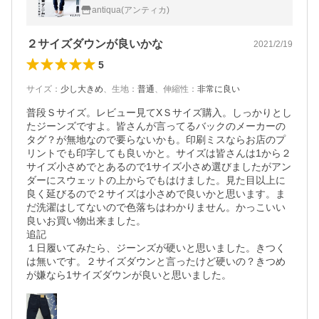
antiqua(アンティカ)
２サイズダウンが良いかな
2021/2/19
5
サイズ
：
少し大きめ
、
生地
：
普通
、
伸縮性
：
非常に良い
普段Ｓサイズ。レビュー見てXＳサイズ購入。しっかりとし
たジーンズですよ。皆さんが言ってるバックのメーカーの
タグ？が無地なので要らないかも。印刷ミスならお店のプ
リントでも印字しても良いかと。サイズは皆さんは1から２
サイズ小さめでとあるので1サイズ小さめ選びましたがアン
ダーにスウェットの上からでもはけました。見た目以上に
良く延びるので２サイズは小さめで良いかと思います。ま
だ洗濯はしてないので色落ちはわかりません。かっこいい
良いお買い物出来ました。

追記

１日履いてみたら、ジーンズが硬いと思いました。きつく
は無いです。２サイズダウンと言ったけど硬いの？きつめ
が嫌なら1サイズダウンが良いと思いました。