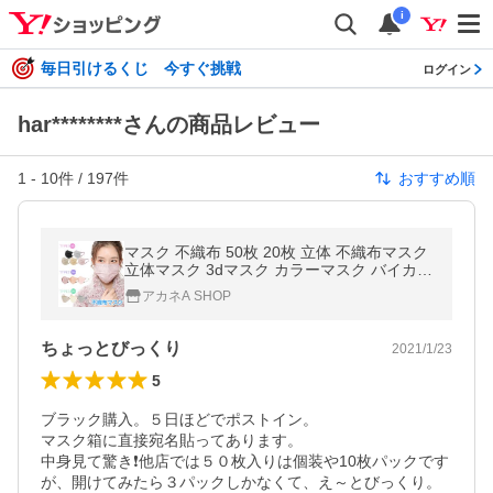
i
毎日引けるくじ 今すぐ挑戦
ログイン
har********さんの商品レビュー
1
-
10
件 /
197
件
おすすめ順
マスク 不織布 50枚 20枚 立体 不織布マスク
立体マスク 3dマスク カラーマスク バイカラ
ー 小顔マスク 使い捨てマスク おしゃれ 大容
アカネA SHOP
量 花粉症対策 プリーツ
ちょっとびっくり
2021/1/23
5
ブラック購入。５日ほどでポストイン。

マスク箱に直接宛名貼ってあります。

中身見て驚き❗️他店では５０枚入りは個装や10枚パックです
が、開けてみたら３パックしかなくて、え～とびっくり。