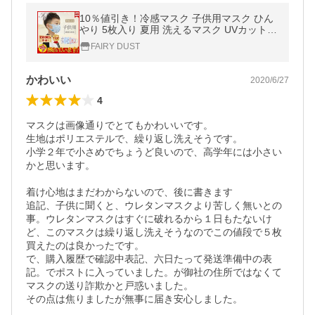
10％値引き！冷感マスク 子供用マスク ひん
やり 5枚入り 夏用 洗えるマスク UVカット女
の子 男の子 涼しいマスク 吸湿速乾 涼しい
FAIRY DUST
接触冷感 送料無料
かわいい
2020/6/27
4
マスクは画像通りでとてもかわいいです。

生地はポリエステルで、繰り返し洗えそうです。

小学２年で小さめでちょうど良いので、高学年には小さい
かと思います。

着け心地はまだわからないので、後に書きます

追記、子供に聞くと、ウレタンマスクより苦しく無いとの
事。ウレタンマスクはすぐに破れるから１日もたないけ
ど、このマスクは繰り返し洗えそうなのでこの値段で５枚
買えたのは良かったです。

で、購入履歴で確認中表記、六日たって発送準備中の表
記。でポストに入っていました。が御社の住所ではなくて
マスクの送り詐欺かと戸惑いました。

その点は焦りましたが無事に届き安心しました。