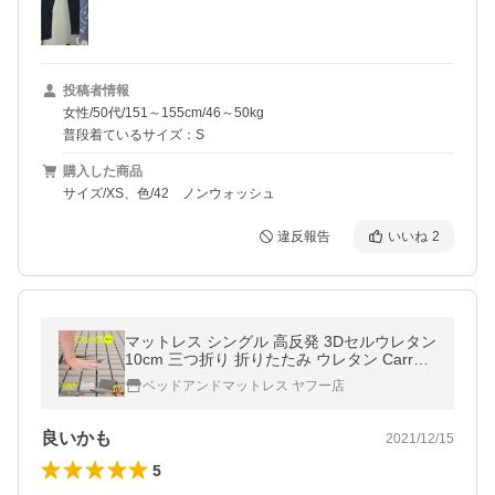
投稿者情報
女性/50代/151～155cm/46～50kg
普段着ているサイズ：S
購入した商品
サイズ/XS、色/42 ノンウォッシュ
違反報告
いいね
2
マットレス シングル 高反発 3Dセルウレタン
10cm 三つ折り 折りたたみ ウレタン Carres
カレ 薄型
ベッドアンドマットレス ヤフー店
良いかも
2021/12/15
5