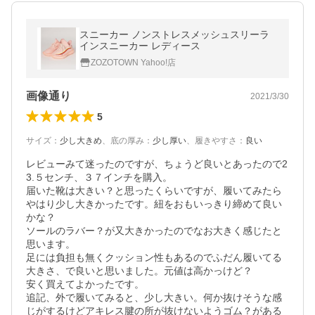
スニーカー ノンストレスメッシュスリーラ
インスニーカー レディース
ZOZOTOWN Yahoo!店
画像通り
2021/3/30
5
サイズ
：
少し大きめ
、
底の厚み
：
少し厚い
、
履きやすさ
：
良い
レビューみて迷ったのですが、ちょうど良いとあったので2
3.５センチ、３７インチを購入。

届いた靴は大きい？と思ったくらいですが、履いてみたら
やはり少し大きかったです。紐をおもいっきり締めて良い
かな？

ソールのラバー？が又大きかったのでなお大きく感じたと
思います。

足には負担も無くクッション性もあるのでふだん履いてる
大きさ、で良いと思いました。元値は高かっけど？

安く買えてよかったです。

追記、外で履いてみると、少し大きい。何か抜けそうな感
じがするけどアキレス腱の所が抜けないようゴム？がある