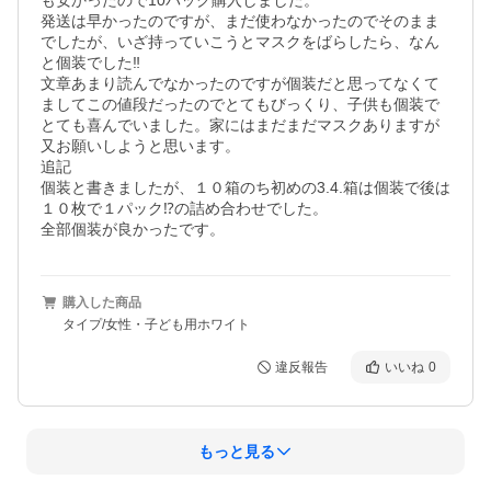
も安かったので10パック購入しました。

発送は早かったのですが、まだ使わなかったのでそのまま
でしたが、いざ持っていこうとマスクをばらしたら、なん
と個装でした‼️

文章あまり読んでなかったのですが個装だと思ってなくて
ましてこの値段だったのでとてもびっくり、子供も個装で
とても喜んでいました。家にはまだまだマスクありますが
又お願いしようと思います。

追記

個装と書きましたが、１０箱のち初めの3.4.箱は個装で後は
１０枚で１パック⁉️の詰め合わせでした。

全部個装が良かったです。
購入した商品
タイプ/女性・子ども用ホワイト
違反報告
いいね
0
もっと見る