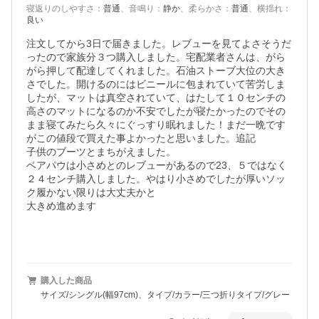
寝返りのしやすさ
：
普通
、
音鳴り
：
静か
、
柔らかさ
：
普通
、
横揺れ
：
良い
注文してから3日で届きました。レブューを見てよさそうだ
ったので家族分３つ購入しました。宅配業者さんは、がら
がら押して配達してくれました。石油ストーブ大位の大き
さでした。開けるのにはビニールに包まれていて苦労しま
したが、マットは真空されていて、はたして１０センチの
高さのマットになるのか不安でしたが寝たかったのでその
まま寝てみたら久々にぐっすり眠れました！まだ一晩です
がこの値段で買えた事よかったと思いました。追記

子供のブーツとまちがえました。

ベアパウは小さめとのレブューがあるので23、５ではなく
２４センチ購入しました。やはり小さめでしたが厚いソッ
ク履かない限りは大丈夫かと

大きめ進めます

購入した商品
サイズ/シングル(幅97cm)、タイプ/カラー/三つ折りタイプ/グレー