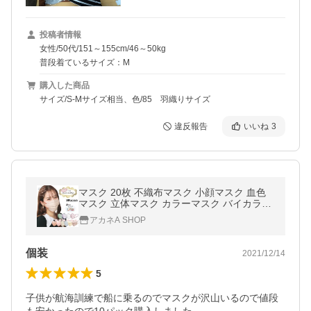
投稿者情報
女性/50代/151～155cm/46～50kg
普段着ているサイズ：M
購入した商品
サイズ/S-Mサイズ相当、色/85 羽織りサイズ
違反報告
いいね
3
マスク 20枚 不織布マスク 小顔マスク 血色
マスク 立体マスク カラーマスク バイカラー
マスク 平ゴム 3D 4D W波型 おしゃれ 蒸れ
アカネA SHOP
ない 花粉症対策 ポイント利用
個装
2021/12/14
5
子供が航海訓練で船に乗るのでマスクが沢山いるので値段