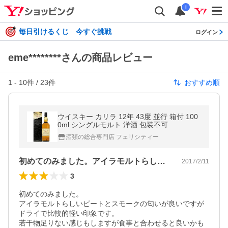
i
毎日引けるくじ 今すぐ挑戦
ログイン
eme********さんの商品レビュー
1
-
10
件 /
23
件
おすすめ順
ウイスキー カリラ 12年 43度 並行 箱付 100
0ml シングルモルト 洋酒 包装不可
酒類の総合専門店 フェリシティー
初めてのみました。アイラモルトらしいピ…
2017/2/11
3
初めてのみました。

アイラモルトらしいピートとスモークの匂いが良いですが

ドライで比較的軽い印象です。

若干物足りない感じもしますが食事と合わせると良いかも