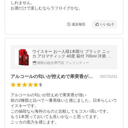
しれません。

お酒だけで楽しむならラフロイグかな。
違反報告
いいね
0
ウイスキー お一人様1本限り ブラック ニッ
カ アロマティック 40度 箱付 700ml 洋酒 whi
sky
酒類の総合専門店 フェリシティー
アルコールの匂いが控えめで果実香が強い…
2017/12/11
5
アルコールの匂いが控えめで果実香が強い

前の2種類と比べて一番美味いと感じました。日本らしいウ
イスキーです。

この値段なら海外のものと比較してもコスパ高いです。

もう1本買っておいても良いかな～と思ってます。

ニッカの底力を感じます。