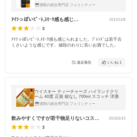
洋酒 whisky
酒類の総合専門店 フェリシティー
ｱｲﾗっぽいﾋﾟｰﾄ,ｽﾓｰｸ感も感じ…
2015/11/6
3
ｱｲﾗっぽいﾋﾟｰﾄ,ｽﾓｰｸ感も感じられました。ﾌﾞﾚﾝﾄﾞは若干古
くさいような感じです。値段のわりに良いお酒でした。
違反報告
いいね
1
ウイスキー ティーチャーズ ハイランドクリ
ーム 40度 正規 箱なし 700ml スコッチ 洋酒
酒類の総合専門店 フェリシティー
飲みやすくですが若干物足りないコストパ…
2016/2/15
3