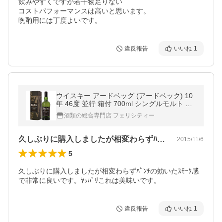
飲みやすくですが若干物足りない

コストパフォーマンスは高いと思います。

晩酌用には丁度よいです。
違反報告
いいね
1
ウイスキー アードベッグ (アードベック) 10
年 46度 並行 箱付 700ml シングルモルト 洋
酒
酒類の総合専門店 フェリシティー
久しぶりに購入しましたが相変わらずﾊﾟ…
2015/11/6
5
久しぶりに購入しましたが相変わらずﾊﾟﾝﾁの効いたｽﾓｰｸ感
で非常に良いです。ﾔｯﾊﾟﾘこれは美味いです。
違反報告
いいね
1