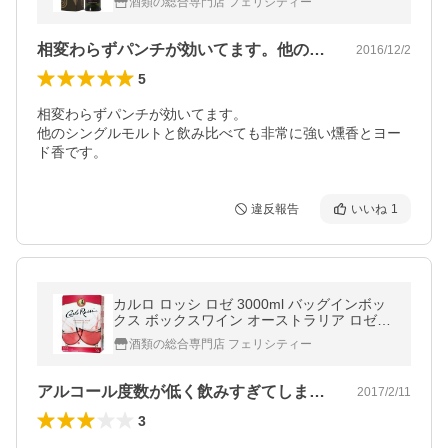
酒類の総合専門店 フェリシティー
相変わらずパンチが効いてます。他のシン…
2016/12/2
5
相変わらずパンチが効いてます。

他のシングルモルトと飲み比べても非常に強い燻香とヨー
ド香です。
違反報告
いいね
1
カルロ ロッシ ロゼ 3000ml バッグインボッ
クス ボックスワイン オーストラリア ロゼワ
イン 箱ワイン 包装不可 同一商品に限り1梱
酒類の総合専門店 フェリシティー
包4個まで
アルコール度数が低く飲みすぎてしまいま…
2017/2/11
3