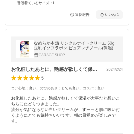
普段着ているサイズ：L
違反報告
いいね
1
なめらか本舗 リンクルナイトクリーム 50g
豆乳イソフラボン ピュアレチノール(保湿)
GARAGE SHOP
お化粧したあとに、艶感が欲しくて保湿が…
2024/2/24
5
つけ心地
：
良い
、
のびの良さ
：
とても良い
、
コスパ
：
良い
お化粧したあとに、艶感が欲しくて保湿が大事だと想いこ
ちらにたどりつきました。

油分が気にならない白いクリームが、すーっと肌に吸い付
くようにとても気持ちいいです。朝の目覚めが楽しみで
す。