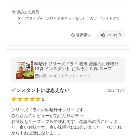
購入した商品
タイプ/タイプA（フロントポケットなし）、カラー/ライトグリー
ン
違反報告
いいね
0
味噌汁 フリーズドライ 粉末 旅館のお味噌汁
12袋 インスタント おみそ汁 即席 スープ 食
品 1000円ポッキリ 送料無料 ポイント消化
内祝いのギフトランドショーワ
メール便
インスタントには思えない
2024/12/6
5
フリーズドライの味噌󠄀汁オンリーです。

みなさんのレビューが気になりポチッ

お値段もリーズナブルで便利です。勿論私の舌にピッタ
リ、良いお味です。良い味噌󠄀汁に出会いました。ぜひこれ
からもお世話になります。