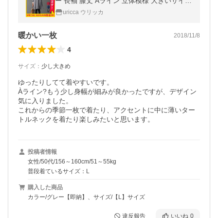
ー 長袖 膝丈 Aライン 立体模様 大きいサイズ
(w250)
uricca ウリッカ
暖かい一枚
2018/11/8
4
サイズ
：
少し大きめ
ゆったりしてて着やすいです。

Àライン?もう少し身幅が細みが良かったですが、デザイン
気に入りました。

これからの季節一枚で着たり、アクセントに中に薄いター
トルネックを着たり楽しみたいと思います。
投稿者情報
女性/50代/156～160cm/51～55kg
普段着ているサイズ：L
購入した商品
カラー/グレー【即納】、サイズ/【L】サイズ
違反報告
いいね
0