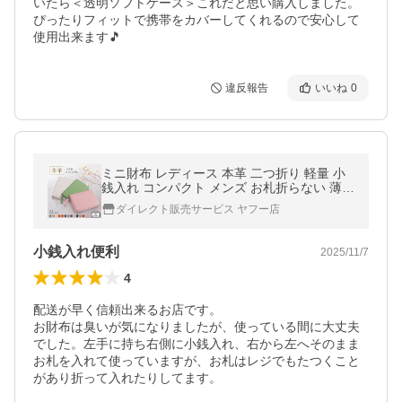
いたら＜透明ソフトケース＞これだと思い購入しました。
ぴったりフィットで携帯をカバーしてくれるので安心して
使用出来ます🎵
違反報告
いいね
0
ミニ財布 レディース 本革 二つ折り 軽量 小
銭入れ コンパクト メンズ お札折らない 薄い
おしゃれ カードたくさん 軽い 小銭出しやす
ダイレクト販売サービス ヤフー店
い スキミング防止
小銭入れ便利
2025/11/7
4
配送が早く信頼出来るお店です。

お財布は臭いが気になりましたが、使っている間に大丈夫
でした。左手に持ち右側に小銭入れ、右から左へそのまま
お札を入れて使っていますが、お札はレジでもたつくこと
があり折って入れたりしてます。