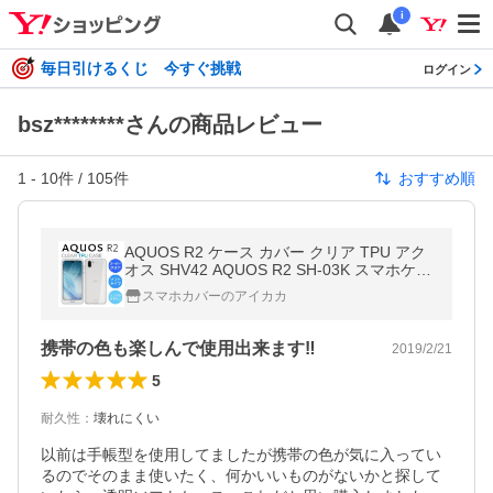
i
毎日引けるくじ 今すぐ挑戦
ログイン
bsz********さんの商品レビュー
1
-
10
件 /
105
件
おすすめ順
AQUOS R2 ケース カバー クリア TPU アク
オス SHV42 AQUOS R2 SH-03K スマホケー
ス スマホカバー
スマホカバーのアイカカ
携帯の色も楽しんで使用出来ます‼️
2019/2/21
5
耐久性
：
壊れにくい
以前は手帳型を使用してましたが携帯の色が気に入ってい
るのでそのまま使いたく、何かいいものがないかと探して