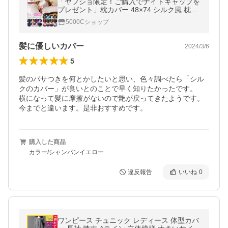
「ヤフショ限定！ご購入でナイトキャップを
プレゼント」枕カバー 48×74 シルク風 枕パ
ッド ロング まくら 洗える 枕 カバー 大きめ
5000Cショップ
取り外しが簡単 肌に優しい
髪に優しいカバー
2024/3/6
5
髪のパサつきを何とかしたいと思い、色々調べたら「シル
クのカバー」が良いとのことで早く知りたかったです。

横になって髪に摩擦がないので艶が戻ってきたようです。
今までと違います。是非おすすめです。
購入した商品
カラー/シャンパンイエロー
違反報告
いいね
0
ワンピース チュニック レディース 体型カバ