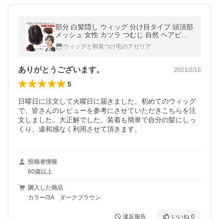
部分 白髪隠し ウィッグ 分け目タイプ 頭頂部
メッシュ 女性 カツラ つむじ 自然 ヘアピー
ス つけ毛 薄毛 白髪かくし ミセス シニア 高
ウィッグと和装つけ毛のアゼリア
齢者 50代 60代 70代
ありがとうございます。
2021/2/16
5
日曜日に注文して火曜日に届きました。初めてのウィッグ
で、皆さんのレビューを参考にさせていただきこちらを注
文しました。大正解でした。装着も簡単で自分の髪にしっ
くり、違和感なく利用させて頂きます。
投稿者情報
60歳以上
購入した商品
カラー/3A ダークブラウン
違反報告
いいね
0