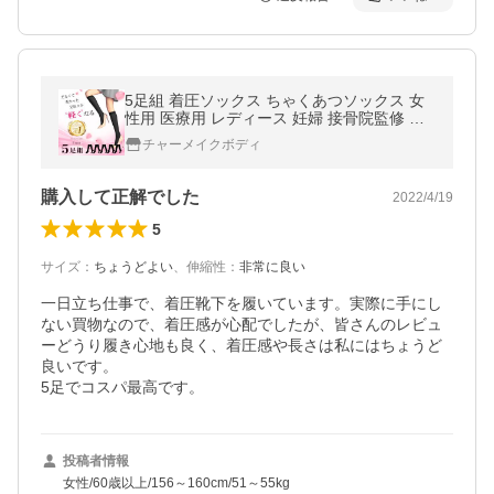
5足組 着圧ソックス ちゃくあつソックス 女
性用 医療用 レディース 妊婦 接骨院監修 昼
夜兼用 一日中 ひざ下 看護師 オフィス チャ
チャーメイクボディ
ーメイクボディ
購入して正解でした
2022/4/19
5
サイズ
：
ちょうどよい
、
伸縮性
：
非常に良い
一日立ち仕事で、着圧靴下を履いています。実際に手にし
ない買物なので、着圧感が心配でしたが、皆さんのレビュ
ーどうり履き心地も良く、着圧感や長さは私にはちょうど
良いです。

5足でコスパ最高です。
投稿者情報
女性/60歳以上/156～160cm/51～55kg