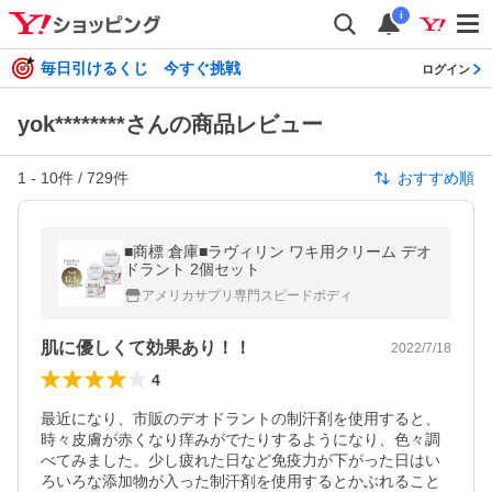
i
毎日引けるくじ 今すぐ挑戦
ログイン
yok********さんの商品レビュー
1
-
10
件 /
729
件
おすすめ順
■商標 倉庫■ラヴィリン ワキ用クリーム デオ
ドラント 2個セット
アメリカサプリ専門スピードボディ
肌に優しくて効果あり！！
2022/7/18
4
最近になり、市販のデオドラントの制汗剤を使用すると、
時々皮膚が赤くなり痒みがでたりするようになり、色々調
べてみました。少し疲れた日など免疫力が下がった日はい
ろいろな添加物が入った制汗剤を使用するとかぶれること