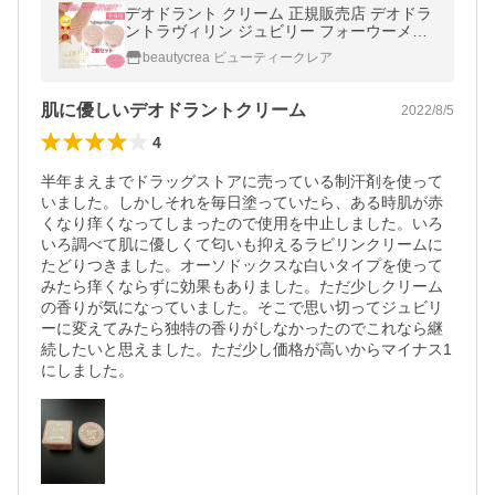
デオドラント クリーム 正規販売店 デオドラ
ントラヴィリン ジュビリー フォーウーメン
2個セット 女性 全身 わきが 足 消臭 ケア 医
beautycrea ビューティークレア
薬部外品 20%増量
肌に優しいデオドラントクリーム
2022/8/5
4
半年まえまでドラッグストアに売っている制汗剤を使って
いました。しかしそれを毎日塗っていたら、ある時肌が赤
くなり痒くなってしまったので使用を中止しました。いろ
いろ調べて肌に優しくて匂いも抑えるラビリンクリームに
たどりつきました。オーソドックスな白いタイプを使って
みたら痒くならずに効果もありました。ただ少しクリーム
の香りが気になっていました。そこで思い切ってジュビリ
ーに変えてみたら独特の香りがしなかったのでこれなら継
続したいと思えました。ただ少し価格が高いからマイナス1