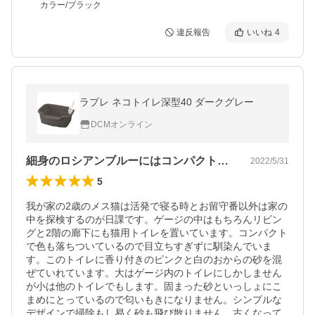
カラー/ブラック
違反報告
いいね
4
ラプレ ネコトイレ深型40 ダークグレー
DCMオンライン
細身のロシアンブルーにはコンパクトトイレ
2022/5/31
5
我が家の2歳のメス猫は活発で寝る時とお留守番以外は家の
中を探検するのが日課です。ゲージの中はもちろんリビン
グと2階の廊下にも猫用トイレを置いています。コンパクト
で色も落ちついているので目立ちすぎずに馴染んでいま
す。このトイレに香り付きのピンクと白のおからの砂を混
ぜていれています。大はゲージ内のトイレにしかしません
が小は他のトイレでもします。固まった砂といっしょにこ
まめにとっているので匂いもきになりません。シンプルな
デザインで掃除もし易く砂も飛び散りません。古くなって