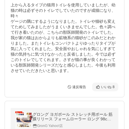
上から入るタイプの猫用トイレを使用していましたが、幼
猫の時は必ずそのトイレでしていたのですが成猫になり、
時々

ゲージの隅にするようになりました。トイレや猫砂も変え
てためしてみましたがうまくいきませんでした。色々調べ
て行き着いたのが、こちらの獣医師開発のトイレでした。
我が家の猫はおからよりも鉱物系の猫砂がこのみだとわか
りました。またトイレもコンパクトよりゆったりタイプが
気に入ってくれました。安全面やおしゃれを気にしすぎて
猫の気持ちに気づけなかったと反省しました。今では必ず
このトイレでしてくれます。さすが猫の事が良くわかって
いる獣医師開発シリーズだなと感心しました。今後も利用
させていただきたいと思います。
違反報告
いいね
8
グロング ヨガポール ストレッチ用ポール 筋
膜リリース フォームローラー ロング 98cm
ソフト 使い方説明書き エクササイズ GronG
GronG Yahoo!店