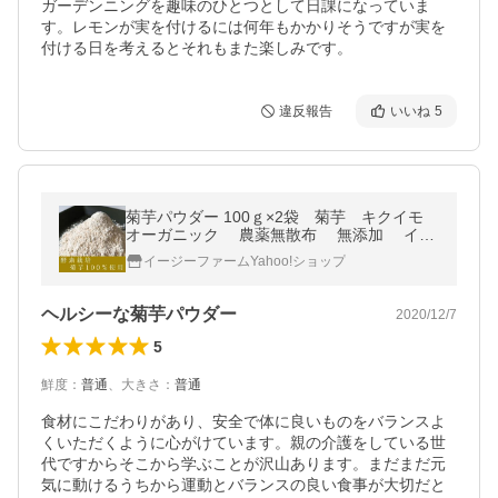
ガーデンニングを趣味のひとつとして日課になっていま
す。レモンが実を付けるには何年もかかりそうですが実を
付ける日を考えるとそれもまた楽しみです。
違反報告
いいね
5
菊芋パウダー 100ｇ×2袋 菊芋 キクイモ
オーガニック 農薬無散布 無添加 イヌ
リン 2022年 秋収穫分
イージーファームYahoo!ショップ
ヘルシーな菊芋パウダー
2020/12/7
5
鮮度
：
普通
、
大きさ
：
普通
食材にこだわりがあり、安全で体に良いものをバランスよ
くいただくように心がけています。親の介護をしている世
代ですからそこから学ぶことが沢山あります。まだまだ元
気に動けるうちから運動とバランスの良い食事が大切だと