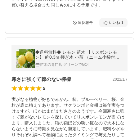
買い替える場合また同じものにする予定です。
違反報告
いいね
1
◆送料無料◆ レモン 苗木 【リスボンレモ
ン】 約0.3m 接ぎ木 小苗 （ニーム小袋付
き） ※北海道・沖縄は送料無料適用外です。
苗木の専門店 グリーンでGO!
寒さに強くて棘のない檸檬
2022/1/7
5
実がなる植物が好きでみかん、柿、ブルーベリー、桜、金
柑が庭に植えてあります。サクランボと金柑は毎年実をつ
けますが、ほかはまだまださきのようです。今回寒さに強
くて棘がないレモンを探していてリスボンレモンが当ては
まり、購入しました。猫の額ほどの狭い庭なので大木にな
らないように時期を見ながら剪定しています。肥料や水や
りそれぞれ調べて植物にあったタイミングで与えたりして