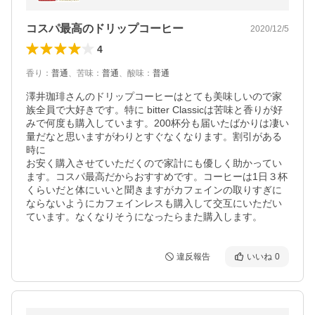
【TS】
コスパ最高のドリップコーヒー
2020/12/5
4
香り
：
普通
、
苦味
：
普通
、
酸味
：
普通
澤井珈琲さんのドリップコーヒーはとても美味しいので家
族全員で大好きです。特に bitter Classicは苦味と香りが好
みで何度も購入しています。200杯分も届いたばかりは凄い
量だなと思いますがわりとすぐなくなります。割引がある
時に

お安く購入させていただくので家計にも優しく助かってい
ます。コスパ最高だからおすすめです。コーヒーは1日３杯
くらいだと体にいいと聞きますがカフェインの取りすぎに
ならないようにカフェインレスも購入して交互にいただい
ています。なくなりそうになったらまた購入します。
違反報告
いいね
0