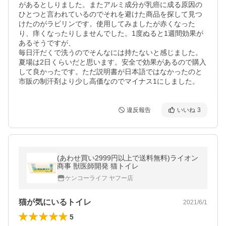
があるとしりました。またアルミ成分が乳癌に成る原因の
ひとつと言われているのでそれを避けた商品を探して見つ
けたのがラビリンです。使用してみましたが赤くなった
り、痒くなったりしませんでした。1度ぬると1週間効果が
あるそうですが、

毎日汗だくで洗うのでそんなには持たないと感じました。

夏場は2日くらいだと思います。安全で効果があるので購入
して良かったです。ただ説明書が日本語ではなかったのと
市販の制汗剤より少し高価なのでマイナス1にしました。
違反報告
いいね
3
(あわせ買い2999円以上で送料無料)ライオン
商事 獣医師開発 猫トイレ
ケンコーライフ ヤフー店
猫が気にいるトイレ
2021/6/1
5