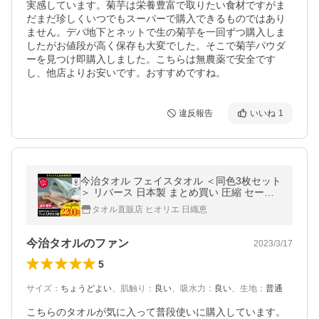
実感しています。菊芋は栄養豊富で取りたい食材ですがま
だまだ珍しくいつでもスーパーで購入できるものではあり
ません。デパ地下とネットで生の菊芋を一回ずつ購入しま
したがお値段が高く保存も大変でした。そこで菊芋パウダ
ーを見つけ即購入しました。こちらは無農薬で安全です
し、他店よりお安いです。おすすめですね。
違反報告
いいね
1
今治タオル フェイスタオル ＜同色3枚セット
＞ リバース 日本製 まとめ買い 圧縮 セール
送料無料
タオル直販店 ヒオリエ 日織恵
今治タオルのファン
2023/3/17
5
サイズ
：
ちょうどよい
、
肌触り
：
良い
、
吸水力
：
良い
、
生地
：
普通
こちらのタオルが気に入って普段使いに購入しています。