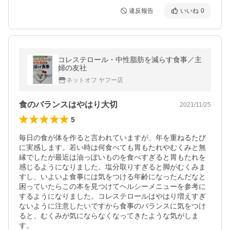
違反報告
いいね
0
コレステロール・中性脂肪を減らす食事／主
婦の友社
ネットオフ ヤフー店
食のバランスはやはり大切
2021/11/25
5
毎日の食が体を作ると言われていますが、年を重ねるたび
に実感します。若い時は何食べても胃もたれやむくみと無
縁でしたが最近は油っぽいものを食べすぎると胃もたれを
感じるようになりました。塩分取りすぎると脚がむくみま
すし、いよいよ食事には気をつける年齢になったんだなと
困っていたらこの本を見つけてヘルシーメニューを参考に
するようになりました。コレステロールはやはり増えすぎ
ないように注意したいですから食事のバランスに気をつけ
ると、むくみが気にならなくなってきたような気がしま
す。