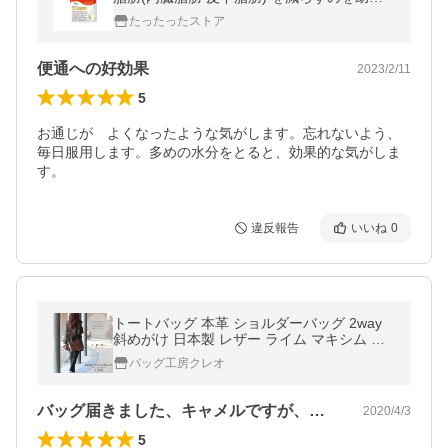
る 葛の花由来イソフラボン配合 シボヘール
たったったストア
60粒
便通への好効果
2023/2/11
5
お通じが　よくなったような気がします。忘れないよう、
毎日服用します。多めの水分をとると、効果的な気がしま
す。
違反報告
いいね
0
トートバッグ 本革 ショルダーバッグ 2way
斜めがけ 日本製 レザー ライム マキシム ク
ロコ ブローチ Ｌ1941 爆買
バッグ工房クレオ
バッグ届きました、キャメルですが、思っ…
2020/4/3
5