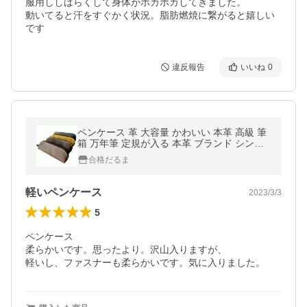
服用ししばらくして身体がポカポカしてきました。

動いてると汗をすぐかく状況。脂肪燃焼に繋がると嬉しい
です
違反報告
いいね
0
ペンケース 革 大容量 かわいい 本革 高級 筆
箱 万年筆 定規が入る 本革 ブランド シンプ
ル
合格だるま
軽いペンケース
2023/3/3
5
ペンケース

柔らかいです。思ったより。沢山入りますが、

軽いし、ファスナーも柔らかいです。気に入りました。