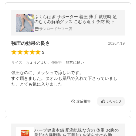
ふくらはぎ サポーター 着圧 薄手 就寝時 足
のむくみ解消グッズ こむら返り 予防 靴下 足
の冷え対策 高齢者 足が疲れない 着圧ソック
サンロードヤフー店
ス 男性用 女性用 夜用
強圧の効果の良さ
2026/4/19
5
サイズ
：
ちょうどよい
、
伸縮性
：
非常に良い
強圧なのに、メッシュで涼しいです。

すぐ届きました。タオルも景品で入れて下さっていまし
た。とても気に入りました
違反報告
いいね
0
ハーブ健康本舗 肥満気味な方の 体重 お腹の
脂肪(内臓脂肪 皮下脂肪) を減らすのを助け