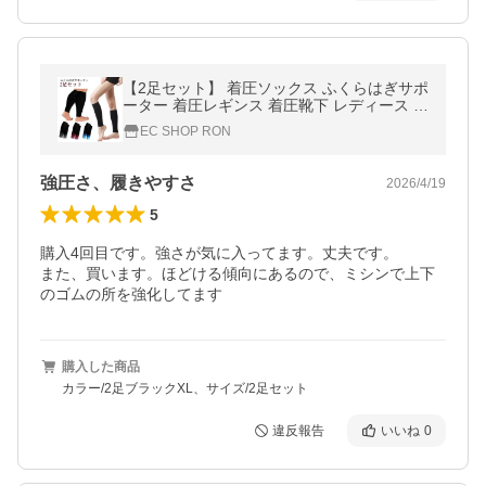
【2足セット】 着圧ソックス ふくらはぎサポ
ーター 着圧レギンス 着圧靴下 レディース メ
ンズ プレゼント ギフト 足つり防止 肉離れ
EC SHOP RON
下肢静脈瘤 血
強圧さ、履きやすさ
2026/4/19
5
購入4回目です。強さが気に入ってます。丈夫です。

また、買います。ほどける傾向にあるので、ミシンで上下
のゴムの所を強化してます
購入した商品
カラー/2足ブラックXL、サイズ/2足セット
違反報告
いいね
0