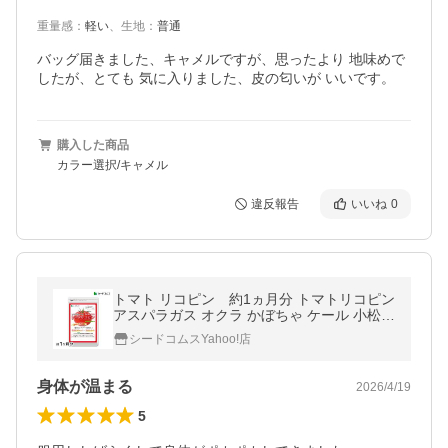
重量感
：
軽い
、
生地
：
普通
バッグ届きました、キャメルですが、思ったより 地味めで
したが、とても 気に入りました、皮の匂いが いいです。
購入した商品
カラー選択/キャメル
違反報告
いいね
0
トマト リコピン 約1ヵ月分 トマトリコピン
アスパラガス オクラ かぼちゃ ケール 小松菜
大根葉 パセリ ブロッコリー
シードコムスYahoo!店
身体が温まる
2026/4/19
5