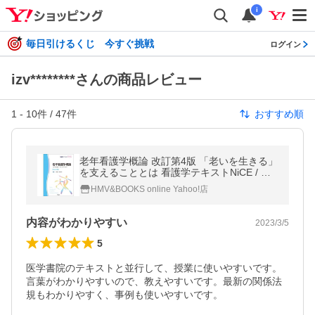
i
毎日引けるくじ 今すぐ挑戦
ログイン
izv********さんの商品レビュー
1
-
10
件 /
47
件
おすすめ順
老年看護学概論 改訂第4版 「老いを生きる」
を支えることとは 看護学テキストNiCE / 正
木治恵 〔本〕
HMV&BOOKS online Yahoo!店
内容がわかりやすい
2023/3/5
5
医学書院のテキストと並行して、授業に使いやすいです。
言葉がわかりやすいので、教えやすいです。最新の関係法
規もわかりやすく、事例も使いやすいです。