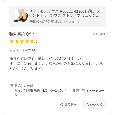
リゲッタ パンプス Regetta R19001 通販 ラ
ウンドトゥパンプス ストラップ ウェッジソ
ール レディース ラウンドトゥ ウェッジパン
BACKYARD FAMILY バッグタウン
プス ヒール 5cm
軽い柔らかい
2023/5/1
5
安定感
：
非常に良い
履きやすいです。軽い。色も気に入りました。

すぐに、到着しました。柔らかいのも気に入りました、あ
りがとうございます。
購入した商品
サイズ/【即日発送】L(24.0〜24.5cm)、［種類］/ライトチャコー
ル
違反報告
いいね
0