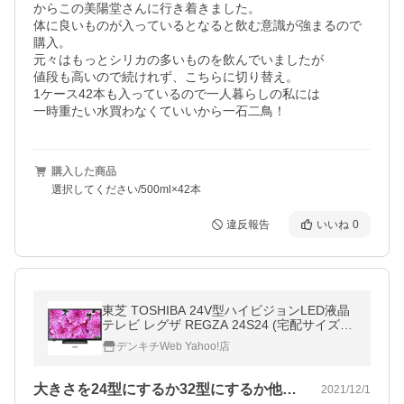
からこの美陽堂さんに行き着きました。

体に良いものが入っているとなると飲む意識が強まるので
購入。

元々はもっとシリカの多いものを飲んでいましたが

値段も高いので続けれず、こちらに切り替え。

1ケース42本も入っているので一人暮らしの私には

一時重たい水買わなくていいから一石二鳥！
購入した商品
選択してください/500ml×42本
違反報告
いいね
0
東芝 TOSHIBA 24V型ハイビジョンLED液晶
テレビ レグザ REGZA 24S24 (宅配サイズ商
品 )〈24S24〉
デンキチWeb Yahoo!店
大きさを24型にするか32型にするか他…
2021/12/1