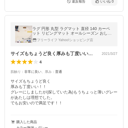
違反報告
いいね
0
ラグ 円形 丸型 ラグマット 直径 140 カーペ
ット リビングマット オールシーズン おしゃ
れ 秋 冬 北欧 絨毯 抗菌 防ダニ フリーリー
フリーライフ Yahoo!ショッピング店
サイズもちょうど良く厚みも丁度いい！！…
2021/3/27
4
肌触り
：
非常に良い
、
厚み
：
普通
サイズもちょうど良く

厚みも丁度いい！！

グレーにしましたが(探していた為)もうちょっと薄いグレー
があたしは理想でした。

でもお安いので満足です！！
購入した商品
カラー/無地・グレー