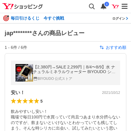
i
毎日引けるくじ 今すぐ挑戦
ログイン
jap********さんの商品レビュー
1
-
6
件 /
6
件
おすすめ順
【2,380円→SALE 2,299円｜8/4〜8/9】水 ナ
チュラルミネラルウォーター BIYOUDO シリ
カ水 500ml×42本 350ml×48本 天然水 国産
BIYOUDO 公式ストア
軟水 美陽堂 silica water
安い！
2021/10/12
5
飲みやすいし安い！

職場で毎日100円で水買っていて尚且つあまり水分摂らない
のですが、飲まないといけないとわかっていても残してし
まう。そんな時シリカに出会い、試してみたいという思い