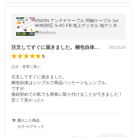
VISION アンテナケーブル 同軸ケーブル 1m
4K8K対応 S-4C-FB 地上デジタル 地デジ BS
CS TV テレビ 白／黒 FL-1M 国内検査後 パ
BeeBraxs
ッケージング
注文してすぐに届きました。梱包自体はシ…
2021/12/3
5
品質
：
非常に良い
注文してすぐに届きました。

梱包自体はシンプルで商品パッケージもシンプル。

ですが

接続初めての私でも簡単に取り付けることができました！

安くて良かった⭐︎
購入した商品
カラー/ブラック