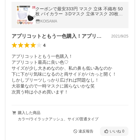
クーポンで最安333円 マスク 立体 不織布 50
枚 バイカラー ３Dマスク 立体マスク 20枚
不織布 血色マスク バイカラーマスク 高評価
KOISAMA
送料無料 cicibella
アプリコットともう一色購入！アプリコッ…
2021/9/25
4
アプリコットともう一色購入！

アプリコット最高に良い色♡

サイズが少し大きめなのか、私の鼻も低い為なのか

下に下がり気味になるのと両サイドがパカっと開く！

しかしプリーツしっかり広げれば問題なし！

大容量なので一時マスクに困らないかな笑

次買う時は小さめ買います！
購入した商品
カラー/ライラックアッシュ、サイズ/普通タイプ
違反報告
いいね
0