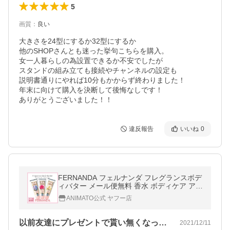
5
画質
：
良い
大きさを24型にするか32型にするか

他のSHOPさんとも迷った挙句こちらを購入。

女一人暮らしの為設置できるか不安でしたが

スタンドの組み立ても接続やチャンネルの設定も

説明書通りにやれば10分もかからず終わりました！

年末に向けて購入を決断して後悔なしです！

ありがとうございました！！
違反報告
いいね
0
FERNANDA フェルナンダ フレグランスボデ
ィバター メール便無料 香水 ボディケア アロ
マ ポイント
ANIMATO公式 ヤフー店
以前友達にプレゼントで貰い無くなった時…
2021/12/11