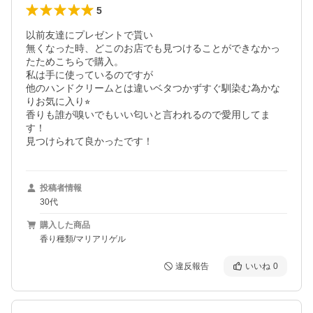
5
以前友達にプレゼントで貰い

無くなった時、どこのお店でも見つけることができなかっ
たためこちらで購入。

私は手に使っているのですが

他のハンドクリームとは違いベタつかずすぐ馴染む為かな
りお気に入り⭐︎

香りも誰が嗅いでもいい匂いと言われるので愛用してま
す！

見つけられて良かったです！
投稿者情報
30代
購入した商品
香り種類/マリアリゲル
違反報告
いいね
0