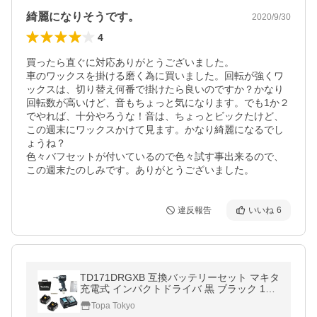
綺麗になりそうです。
2020/9/30
4
買ったら直ぐに対応ありがとうございました。

車のワックスを掛ける磨く為に買いました。回転が強くワ
ックスは、切り替え何番で掛けたら良いのですか？かなり
回転数が高いけど、音もちょっと気になります。でも1か２
でやれば、十分やろうな！音は、ちょっとビックたけど、
この週末にワックスかけて見ます。かなり綺麗になるでし
ょうね？

色々バフセットが付いているので色々試す事出来るので、
この週末たのしみです。ありがとうございました。
違反報告
いいね
6
TD171DRGXB 互換バッテリーセット マキタ
充電式 インパクトドライバ 黒 ブラック 18V
6.0Ah 互換バッテリー2個セット セット新品
Topa Tokyo
makita BL1860B TD172 前継