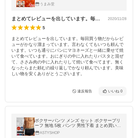
ール ギフト 博多 福岡 明太子 訳あり食品 う
うまみ堂
ま味 爆買 [冷凍]
まとめてレビューを出しています。毎回買…
2020/11/28
5
まとめてレビューを出しています。毎回買う物だからレビ
ューがかなり溜まっています。言わなくてもいつも頼んで
います。いつも通りにパンにマヨネーズと一緒に乗せて焼
いて食べています。おにぎりの中に入れたりバスタと混ぜ
て、ささみ肉の中に入れたりして焼いて食べてます。無く
なったらまた頼むの繰り返しでかなり頼んでいます。美味
しい物を安くありがとうございます。
違反報告
いいね
0
ボクサーパンツ メンズ セット ボクサーブリ
ーフ 無地 5枚 パンツ 男性下着 まとめ買い B
ALLOT バロット
ASTYSHOP