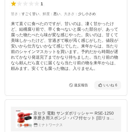
1
甘さ
：
すごく甘い
、
鮮度
：
悪い
、
大きさ
：
少し小さめ
来て直ぐに食べたのですが、甘いのは、凄く甘かったけ
ど、結構腐り前で、早く食べないと腐った部分が、あって
腐った物たべたら味が変な感じやった。良いのは、甘くて
美味しかったけど、甘過ぎて喉が渇く感じがした。値段が
安いから仕方ないかなて感じでした。来年からは、当たり
前のシャインマスカットを買います。予約だから時期が遅
れてかなり発送完了までかなり待ちました。当たり前の物
なら頼んだら直ぐに届くなら当たり前の物を来年からは、
頼みます。安くても腐った物は、入りません。
違反報告
いいね
6
京セラ 電動 サンダポリッシャー RSE-1250
車磨き用スポンジ・バフ付セット [旧リョー
ビ RYOBI ポリシャー サンダー カーポリッ
ミナトワークス
シャー]