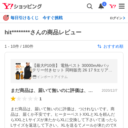
i
毎日引けるくじ 今すぐ挑戦
ログイン
hit********さんの商品レビュー
1
-
10
件 /
180
件
おすすめ順
【最大P10倍】 電熱ベスト 30000mAhバッ
テリー付きセット 同時販売 26 17 9エリア
ヒーターベスト メンズ レディース USB 3段
インポートアイテム
階 アウトドア
まだ商品は、届いて無いのに評価は、つけ…
2020/12/7
1
まだ商品は、届いて無いのに評価は、つけれないです。商
品は、届くか不安です。ヒーターベストXXLとXLを頼んだ
らXXLとLサイズが来たからXLに交換して下さいて送ったら
Lサイズを返送して下さい。XLを送るてメールが来たのでX