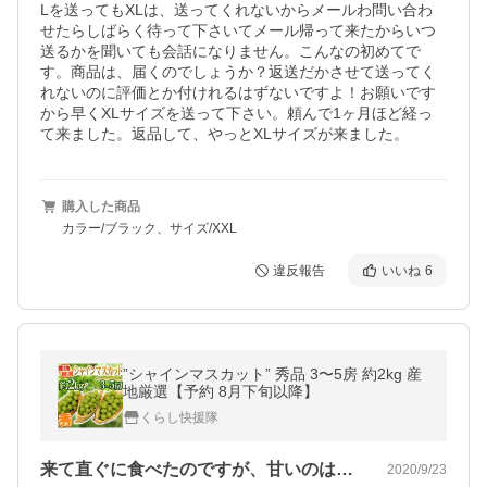
Lを送ってもXLは、送ってくれないからメールわ問い合わ
せたらしばらく待って下さいてメール帰って来たからいつ
送るかを聞いても会話になりません。こんなの初めてで
す。商品は、届くのでしょうか？返送だかさせて送ってく
れないのに評価とか付けれるはずないですよ！お願いです
から早くXLサイズを送って下さい。頼んで1ヶ月ほど経っ
て来ました。返品して、やっとXLサイズが来ました。
購入した商品
カラー/ブラック、サイズ/XXL
違反報告
いいね
6
”シャインマスカット” 秀品 3〜5房 約2kg 産
地厳選【予約 8月下旬以降】
くらし快援隊
来て直ぐに食べたのですが、甘いのは、凄…
2020/9/23