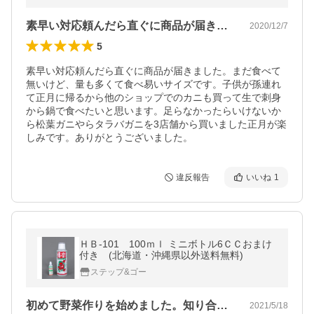
素早い対応頼んだら直ぐに商品が届きまし…
2020/12/7
5
素早い対応頼んだら直ぐに商品が届きました。まだ食べて
無いけど、量も多くて食べ易いサイズです。子供が孫連れ
て正月に帰るから他のショップでのカニも買って生で刺身
から鍋で食べたいと思います。足らなかったらいけないか
ら松葉ガニやらタラバガニを3店舗から買いました正月が楽
しみです。ありがとうございました。
違反報告
いいね
1
ＨＢ-101 100ｍｌ ミニボトル6ＣＣおまけ
付き (北海道・沖縄県以外送料無料)
ステップ&ゴー
初めて野菜作りを始めました。知り合いが…
2021/5/18