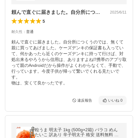
頼んで直ぐに届きました。自分所につくう…
2025/6/11
5
耐久性
：
普通
頼んで直ぐに届きました。自分所につくうのでは、無くて
親に買ってあげました。ケーズデンキの保証書も入ってい
て、何かあったら近くのケーズデンキに持って行けば、対
処出来るやろうから信用は、ありますよね⁉️携帯のアプリ取
って親のAndroidだから操作がよくわからなくて、手動で、
行っています。今度子供が帰って繋いでくれる見たいで
す。

物は、安くて良かったです。
違反報告
いいね
0
粒うま 明太子 1kg (500g×2箱) バラコ めん
たいこ 訳あり 辛子明太子 格安 送料無料 セ