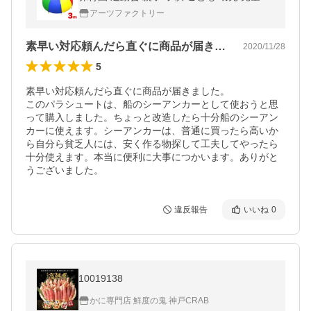
ラフル 大人数 園児 教室 ホビー 室内 室外 ゲ
アーツファクトリー
ーム イベント
素早い対応頼んだら直ぐに商品が届きまし…
2020/11/28
5
素早い対応頼んだら直ぐに商品が届きました。

このパラシュートは、船のシーアンカーとして使おうと思
って購入しました。ちょっと改造したら十分船のシーアン
カーに使えます。シーアンカーは、普通に買ったら高いか
ら自分ら貧乏人には、安く作る物探して工夫してやったら
十分使えます。本当に便利に大事につかいます。ありがと
うございました。
違反報告
いいね
0
10019138
かに専門店 鮮度の鬼 神戸CRAB