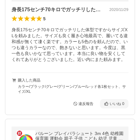
身長175センチ70キロでガッチリした…
2020/11/29
5
身長175センチ70キロでガッチリした体型ですからサイズX
Lを頼みました。サイズも良く履き心地最高で、履いてる違
和感が無くて凄く楽です。カラーも5色のを頼んだので、い
つも違うカラーなので、飽きないと思います。今度は、黒
一色も良いかなて思っています。本当に良い物を安くして
くれてありがとうございました。近い内にまた頼みます。
購入した商品
カラー/ブラック/グレー/グリーン/ブルー/レッド各1枚セット、サ
イズ/XL
違反報告
いいね
0
バルーン プレイパラシュート 3m 4色 幼稚園
保育園 運動会 親子 子供 こども 幼児 児童 カ