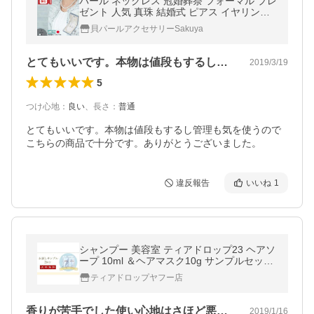
パール ネックレス 冠婚葬祭 フォーマル プレ
ゼント 人気 真珠 結婚式 ピアス イヤリング
母の日 卒園 お葬式 8mm42cm セット
貝パールアクセサリーSakuya
とてもいいです。本物は値段もするし管理…
2019/3/19
5
つけ心地
：
良い
、
長さ
：
普通
とてもいいです。本物は値段もするし管理も気を使うので 
こちらの商品で十分です。ありがとうございました。
違反報告
いいね
1
シャンプー 美容室 ティアドロップ23 ヘアソ
ープ 10ml ＆ヘアマスク10g サンプルセット
×2 TEAR DROP23 ポイント消化 旅行 トラ
ティアドロップヤフー店
ベル ライブ おきシャンプー
香りが苦手でした使い心地はさほど悪くな…
2019/1/16