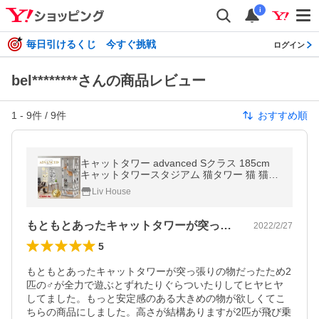
i
毎日引けるくじ 今すぐ挑戦
ログイン
bel********さんの商品レビュー
1
-
9
件 /
9
件
おすすめ順
キャットタワー advanced Sクラス 185cm
キャットタワースタジアム 猫タワー 猫 猫用
品 据え置き 爪とぎ 多頭飼い 頑丈 ハンモッ
Liv House
ク 猫ハウス
もともとあったキャットタワーが突っ張り…
2022/2/27
5
もともとあったキャットタワーが突っ張りの物だったため2
匹の♂が全力で遊ぶとずれたりぐらついたりしてヒヤヒヤ
してました。もっと安定感のある大きめの物が欲しくてこ
ちらの商品にしました。高さが結構ありますが2匹が飛び乗