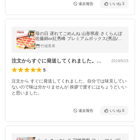
違反報告
いいね
3
母の日 遅れてごめんね 山形県産 さくらんぼ
佐藤錦or紅秀峰 プレミアムボックス(秀品/L
サイズ/24粒)
竹城青果
注文からすぐに発送してくれました。自分…
2019/5/15
5
注文から すぐに発送してくれました。自分では味見してい
ないので味は分かりませんが 挨拶で渡すにはちょうどいい
と思いました。
違反報告
いいね
0