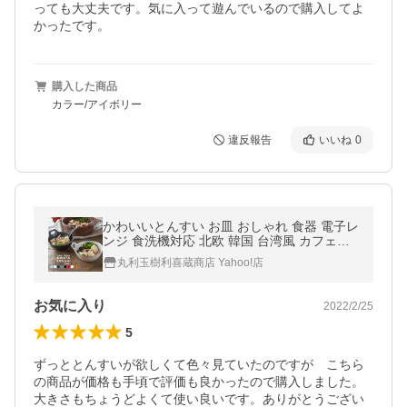
っても大丈夫です。気に入って遊んでいるので購入してよ
かったです。
購入した商品
カラー/アイボリー
違反報告
いいね
0
かわいいとんすい お皿 おしゃれ 食器 電子レ
ンジ 食洗機対応 北欧 韓国 台湾風 カフェ風
TAMAKI ヒナタ ナベボウル 340ml
丸利玉樹利喜蔵商店 Yahoo!店
お気に入り
2022/2/25
5
ずっととんすいが欲しくて色々見ていたのですが　こちら
の商品が価格も手頃で評価も良かったので購入しました。
大きさもちょうどよくて使い良いです。ありがとうござい