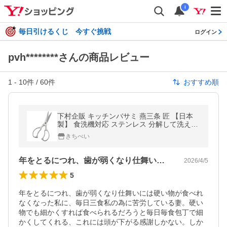
i
毎日引けるくじ 今すぐ挑戦
ログイン
pvh********さんの商品レビュー
1
-
10
件 /
60
件
おすすめ順
下村企販 キッチンバサミ 燕三条 匠 【日本
製】 食洗機対応 ステンレス 分解して洗える
一体成型 衛生的 よく切れる 料理 鋏 45337
きちべい
年をとるにつれ、歯が弱くなり仕舞いには…
2026/4/5
5
年をとるにつれ、歯が弱くなり仕舞いには硬い物が食べれ
なくなった私に、毎日三食私の為に苦労している妻。硬い
物でも細かくすれば食べられるだろうと毎日毎食包丁で細
かくしてくれる、これには頭が下がる感謝しかない。しか