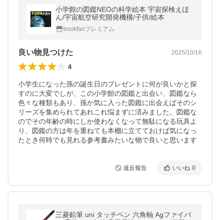
小学館の図鑑NEOの科学絵本 宇宙探検えほ
ん/宇宙航空研究開発機構/子供/絵本
bookfanプレミアム
良い物見つけた
2025/10/16
4
小学生になった孫の誕生日のプレゼントに何が良いかと探
すのに大変でしが、この小学館の図鑑と出会い、図鑑なら
色々な種類もあり、孫か気に入った図鑑に出会えばそのシ
リーズを集められてあれこれ悩まずに済みました。図鑑な
のでその年齢の時にしか使わなくなって無駄になる玩具よ
り、図鑑の方は年を重ねても本棚に立てておけば気になっ
たとき何時でも見れる参考書みたいな物で良いと思います
違反報告
いいね
0
三菱鉛筆 uni タッチペン 六角軸 Agファイバ