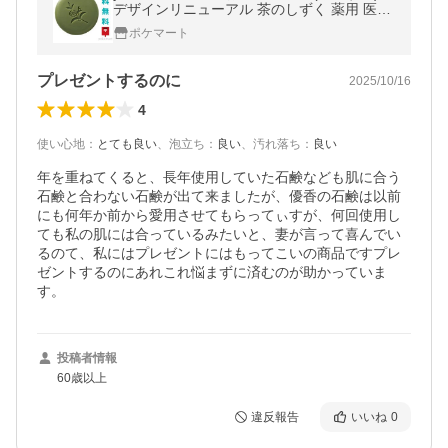
デザインリニューアル 茶のしずく 薬用 医薬
部外品 60g 送料無料
ポケマート
プレゼントするのに
2025/10/16
4
使い心地
：
とても良い
、
泡立ち
：
良い
、
汚れ落ち
：
良い
年を重ねてくると、長年使用していた石鹸なども肌に合う
石鹸と合わない石鹸が出て来ましたが、優香の石鹸は以前
にも何年か前から愛用させてもらってぃすが、何回使用し
ても私の肌には合っているみたいと、妻が言って喜んでい
るのて、私にはプレゼントにはもってこいの商品ですプレ
ゼントするのにあれこれ悩まずに済むのが助かっていま
す。
投稿者情報
60歳以上
違反報告
いいね
0