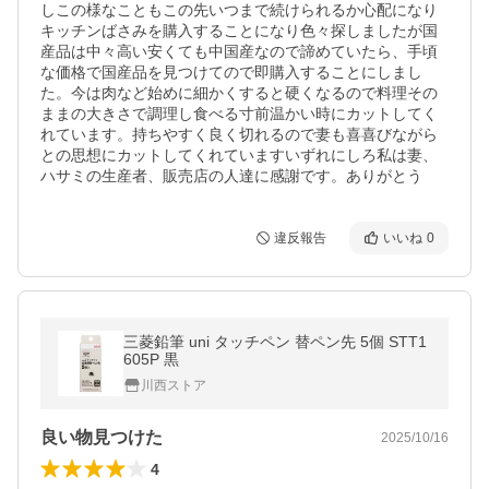
しこの様なこともこの先いつまで続けられるか心配になり
キッチンばさみを購入することになり色々探しましたが国
産品は中々高い安くても中国産なので諦めていたら、手頃
な価格で国産品を見つけてので即購入することにしまし
た。今は肉など始めに細かくすると硬くなるので料理その
ままの大きさで調理し食べる寸前温かい時にカットしてく
れています。持ちやすく良く切れるので妻も喜喜びながら
との思想にカットしてくれていますいずれにしろ私は妻、
ハサミの生産者、販売店の人達に感謝です。ありがとう
違反報告
いいね
0
三菱鉛筆 uni タッチペン 替ペン先 5個 STT1
605P 黒
川西ストア
良い物見つけた
2025/10/16
4