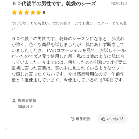
６０代後半の男性です。乾燥のシーズンに…
2020/11/8
5
つけ心地
：
とても良い
、
のびの良さ
：
とても良い
、
コスパ
：
とても良
い
６０代後半の男性です。乾燥のシーズンになると、肌荒れ
が強く、色々な商品を試しましたが、肌にあわず断念して
いましたくださ。TVのコマーシャルを見て、お試しセール
だったのでダメ元で使用した所、私には嘘のように肌に合
っていました。今までのは、何だったのか?顔につけて妻に
最初に言った言葉は、雲の中に包まれているようなソフト
な感じと言ったぐらいです。今は感想時期なので、午前午
後と２度使用しています。今使用しているのは3本目です。
投稿者情報
60歳以上
違反報告
いいね
13