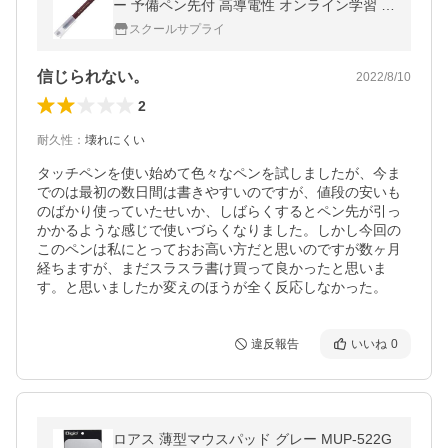
ー 予備ペン先付 高導電性 オンライン学習 タ
ブレット操作 日本製 [02] 〔合計1100円以上
スクールサプライ
で購入可〕
信じられない。
2022/8/10
2
耐久性
：
壊れにくい
タッチペンを使い始めて色々なペンを試しましたが、今ま
でのは最初の数日間は書きやすいのですが、値段の安いも
のばかり使っていたせいか、しばらくするとペン先が引っ
かかるような感じで使いづらくなりました。しかし今回の
このペンは私にとっておお高い方だと思いのですが数ヶ月
経ちますが、まだスラスラ書け買って良かったと思いま
す。と思いましたか変えのほうが全く反応しなかった。
違反報告
いいね
0
ロアス 薄型マウスパッド グレー MUP-522G