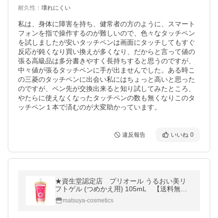
耐久性
：
壊れにくい
私は、身体に障害を持ち、健常者の方のように、スマート
フォンを指で操作するのが難しいので、色々なタッチペン
を試しましたが安いタッチペンは画面にタッチしてもすぐ
反応が鈍くなり買い換えが多くなり、だからと言って値の
張る高級品は多分書きやすく長持ちすると思うのですが、
中々値が張るタッチペンに手が出ませんでした。ある時こ
の三菱のタッチペンに出会い私にはちょっと高いと思った
のですが、ペン先が交換出来ると知り試してみたところ、
やたらに使えなくなったタッチペンの数も無くなりこのタ
ッチペン１本で済むのが大変助かっています。
違反報告
いいね
0
★資生堂認定店 プリオール うるおい美リ
フトゲル (つめかえ用) 105mL 【送料無
料】
matsuya-cosmetics