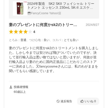
2024年製造 SK2 SKII フェイシャル トリー
トメント エッセンス 230mL SK-II エスケー
ツー
FancyCosme Yahoo!店
妻のプレゼントに何度かsk2のトリート…
2024/9/27
4
とろみ
：
普通
、
つけ心地
：
良い
、
コスパ
：
とても良い
妻のプレゼントに何度かsk2のトリートメントを購入しまし
た。しかし今までは安ければ飛びついていたのですが、決
して並行輸入品は悪い物ではないと思いますが、何故が並
行輸入品より妻のために国内正規品にこだわりこのストア
ーに決めました。又fancycosmeさんには、私のわがままを
聞いてもらい感謝しています。
投稿者情報
60歳以上
違反報告
いいね
0