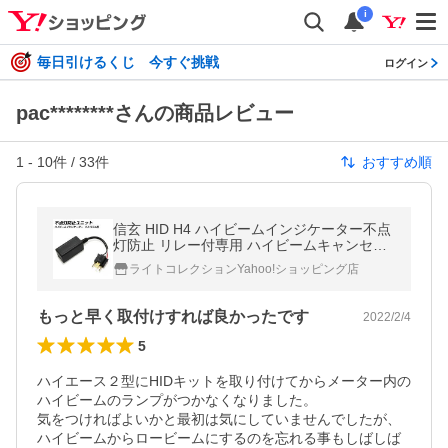
i
毎日引けるくじ 今すぐ挑戦
ログイン
pac********さんの商品レビュー
1
-
10
件 /
33
件
おすすめ順
信玄 HID H4 ハイビームインジケーター不点
灯防止 リレー付専用 ハイビームキャンセラ
ー Hi/Lo 防水 12V
ライトコレクションYahoo!ショッピング店
もっと早く取付けすれば良かったです
2022/2/4
5
ハイエース２型にHIDキットを取り付けてからメーター内の
ハイビームのランプがつかなくなりました。

気をつければよいかと最初は気にしていませんでしたが、
ハイビームからロービームにするのを忘れる事もしばしば