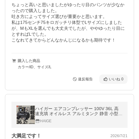
ちょっと高いと思いましたがゆったり目のパンツが少なか
ったので購入しました。

吐き方によってサイズ選びが重要かと思います。

私は175センチ75キロガッチリ体型でLサイズにしました
が、MもXLを選んでも大丈夫でしたが、ややゆったり目に
とすればLでした。

こなれてきてからどんなかんじになるかも期待です！
購入した商品
カラー/ID、サイズ/L
違反報告
いいね
0
ハイガー エアコンプレッサー 100V 36L 高
速充填 オイルレス アルミタンク 静音 小型
軽量 業務用 HG-DC991AL 1年保証
HAIGE
大満足です！
2026/7/21