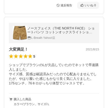
違反報告
いいね
0
ノースフェイス（THE NORTH FACE） ショ
ートパンツ コットンオックスライトショー
ツ NB41941 UB （メンズ）
L-Breath Yahoo!店
大変満足！
2021/8/15
5
ショップでブラウンのLが欠品していたのでネットで早速購
入しました。

サイズ感、質感は確認済みだったので心配ありませんでし
たが、やはり履いた感じもかなり良く気に入りました。

175センチ、76キロがっちり体型でジャストです。
購入した商品
カラー/ブラウン、サイズ/Ｌ