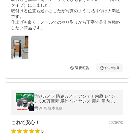
タイプ）にしました。

取付ける位置も迷いましたが写真のように貼り付け大満足
です。

仕上げも良く、メールでのやり取りから丁寧で是非お勧め
したい商品です。
違反報告
いいね
0
防犯カメラ 防犯カメラ アンテナ内蔵 1イン
チ 300万画素 屋外 ワイヤレス 屋外 屋内 ソ
ーラー充電 家庭用 みてるちゃんWSP-BM 低
WTW 塚本無線
照度モデル
これで安心！
2026/7/3
5