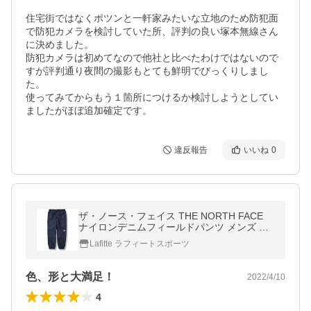
住宅街ではなくポツンと一軒家みたいな立地のため防犯面
で防犯カメラを検討していた所、評判の良い塚本無線さん
に決めました。

防犯カメラは初めてなので他社と比べたわけではないので
すが評判通り夜間の撮影もとても鮮明でびっくりしまし
た。

使ってみてからもう１箇所につけるか検討しようとしてい
ましたがほぼ追加確定です。
違反報告
いいね
0
ザ・ノース・フェイス THE NORTH FACE
ナイロンデニムフィールドパンツ メンズ NB
82136-ID
Lafitte ラフィートスポーツ
色、形と大満足！
2022/4/10
4