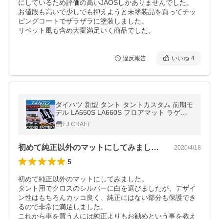
にしているため評価の高いJAOSしかありませんでした。

お値段も高いで少しでも抑えようと未塗装品を買ってチッ
ピングコートでザラザラに塗装しました。

リベット風も含め大変満足いく商品でした。
違反報告
いいね
4
ダイハツ 新型 タント タントカスタム 前期モ
デル LA650S LA660S フロアマット ラゲッ
ジマット サイドステップマット (クロス)
FJ CRAFT
初めて純正以外のマットにしてみました。…
2020/4/18
5
初めて純正以外のマットにしてみました。

タント用でクロスのシルバーに白を選びましたが、デザイ
ン性はもちろんカッコ良く、純正にはない部分も保護でき
るので非常に満足しました。

これから車を買う人には純正よりもお勧めという事を教え