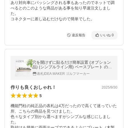
あり対向車にパッシングされる事もあったのでネットで調
べるとのこのような商品がある事を知り早速注文しまし
た。

コネクターに差し込むだけなので簡単でした。
違反報告
いいね
0
穴を開けずに貼るだけ簡単設置 (オプション
品) (シンプルライン用) ベースプレート のみ
(表札本体は別途ご購入下さい) 横幅240〜4
表札IDEA MAKER ゴルフマーカー
40ｍｍ対応 iron-base01
作りも良くおしゃれ！
2025/9/30
5
機能門柱の純正品の表札は4万だったので高くて迷っていた
所、こちらの商品を見つけました。

色々なタイプ別から選べますがシンプルな感じにしまし
た。

取付けも簡単に両面テープでできるようにプレート（木製