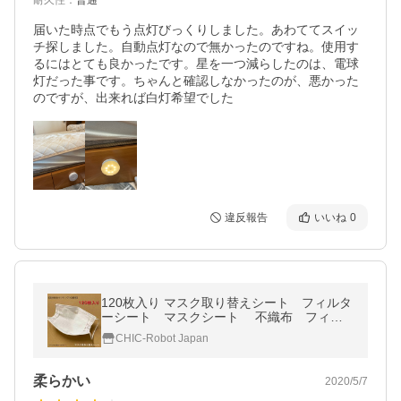
耐久性
：
普通
届いた時点でもう点灯びっくりしました。あわててスイッ
チ探しました。自動点灯なので無かったのですね。使用す
るにはとても良かったです。星を一つ減らしたのは、電球
灯だった事です。ちゃんと確認しなかったのが、悪かった
のですが、出来れば白灯希望でした
違反報告
いいね
0
120枚入り マスク取り替えシート フィルタ
ーシート マスクシート 不織布 フィル
ター ウィルス対策 風邪 花粉
CHIC-Robot Japan
柔らかい
2020/5/7