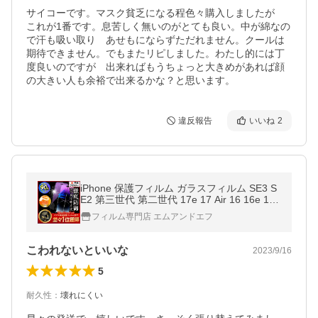
サイコーです。マスク貧乏になる程色々購入しましたが　
これが1番です。息苦しく無いのがとても良い。中が綿なの
で汗も吸い取り　あせもにならずただれません。クールは
期待できません。でもまたリピしました。わたし的には丁
度良いのですが　出来ればもうちょっと大きめがあれば顔
の大きい人も余裕で出来るかな？と思います。
違反報告
いいね
2
iPhone 保護フィルム ガラスフィルム SE3 S
E2 第三世代 第二世代 17e 17 Air 16 16e 15
14 13 12 11 XR XS X pro ProMax mini ブル
フィルム専門店 エムアンドエフ
ーライトカット 爆買
こわれないといいな
2023/9/16
5
耐久性
：
壊れにくい