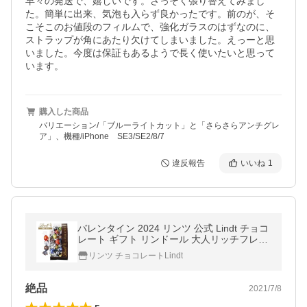
早々の発送で、嬉しいです。さっそく張り替えてみまし
た。簡単に出来、気泡も入らず良かったです。前のが、そ
こそこのお値段のフィルムで、強化ガラスのはずなのに、
ストラップが角にあたり欠けてしまいました。えっーと思
いました。今度は保証もあるようで長く使いたいと思って
います。
購入した商品
バリエーション/「ブルーライトカット」と「さらさらアンチグレ
ア」、機種/iPhone SE3/SE2/8/7
違反報告
いいね
1
バレンタイン 2024 リンツ 公式 Lindt チョコ
レート ギフト リンドール 大人リッチフレー
バー10種30個入 [Bタイプ] 送料無料
リンツ チョコレートLindt
絶品
2021/7/8