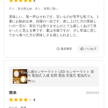
5
甘さ
：
甘さ控えめ
、
香り
：
非常に良い
美味しい。第一声はそれです。甘いものが苦手な私でも、1
番にお勧め出来、自慢の一品です。差し上げた方の美味し
いの一言が、宣伝では有りませんがとても嬉しくあげて良
かったと思える事です。夏は冷蔵ですが、少し常温に戻し
てから食べた方が美味しさを感じられました。
違反報告
いいね
0
人感センサーライト LED センサーライト 室
内 電池式 人感 玄関 電池 充電式 電池式セン
サーライト 足元
sky
簡単
2026/2/23
4