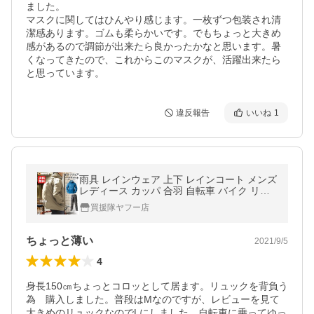
ました。

マスクに関してはひんやり感じます。一枚ずつ包装され清
潔感あります。ゴムも柔らかいです。でもちょっと大きめ
感があるので調節が出来たら良かったかなと思います。暑
くなってきたので、これからこのマスクが、活躍出来たら
と思っています。
違反報告
いいね
1
雨具 レインウェア 上下 レインコート メンズ
レディース カッパ 合羽 自転車 バイク リュ
ック 通学 通勤 耐水 透湿 山登り 軽量 AS-76
買援隊ヤフー店
00 Makku マック
ちょっと薄い
2021/9/5
4
身長150㎝ちょっとコロッとして居ます。リュックを背負う
為　購入しました。普段はMなのですが、レビューを見て
大きめのリュックなのでLにしました。自転車に乗ってゆっ