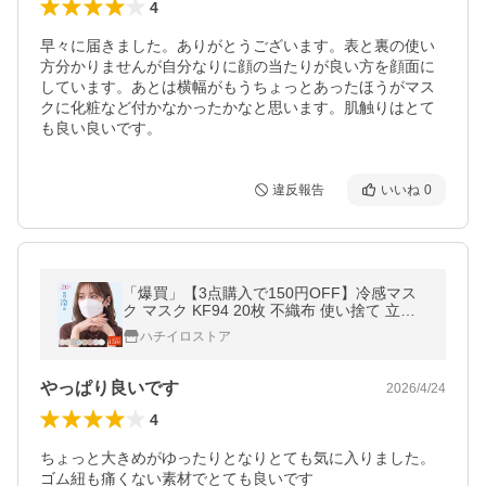
4
早々に届きました。ありがとうございます。表と裏の使い
方分かりませんが自分なりに顔の当たりが良い方を顔面に
しています。あとは横幅がもうちょっとあったほうがマス
クに化粧など付かなかったかなと思います。肌触りはとて
も良い良いです。
違反報告
いいね
0
「爆買」【3点購入で150円OFF】冷感マス
ク マスク KF94 20枚 不織布 使い捨て 立体
マスク カラー バイカラー 3Dマスク 冷感 耳
ハチイロストア
紐 平ゴム 柄冷感バイカラーマスク
やっぱり良いです
2026/4/24
4
ちょっと大きめがゆったりとなりとても気に入りました。

ゴム紐も痛くない素材でとても良いです
