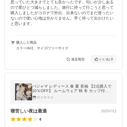
思っていた大きさでとても良かったです。匂いが少しある
ので星ひとつ減らしました。旅行に持って行こうと思って
購入しましたがコロナで外出、出来ないのでまだ使ったい
ないので使い心地は分かりません。早く持って出かけたい
と思います。
購入した商品
カラー/A01、サイズ/フリーサイズ
違反報告
いいね
0
パジャマ レディース 春 夏 長袖 【2点購入で
10％OFF】 ルームウェア 秋 冬 カップ付き
ナイトウェア ロングパンツ 春 夏 寝間着 着
ヴァラライ
心地 部屋着 入院 産後 爆買
寝苦しい夜は最適
2025/7/12
4