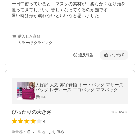
一日中使っていると、マスクの素材が、柔らかくなり顔を
覆ってきてしまい、苦しくなってくるのが難です

暑い時は形が崩れないといいなと思いました
購入した商品
カラー/サクラピンク
違反報告
いいね
0
大好評 人気 赤字覚悟 トートバッグ マザーズ
バッグ レディース エコバッグ ママバッグ シ
ョルダーバッグ 斜め掛け 大容量 2way おし
Irie
ゃれ 多収納 ポイント利用
ぴったりの大きさ
2020/5/16
4
重量感
：
軽い
、
生地
：
少し薄め