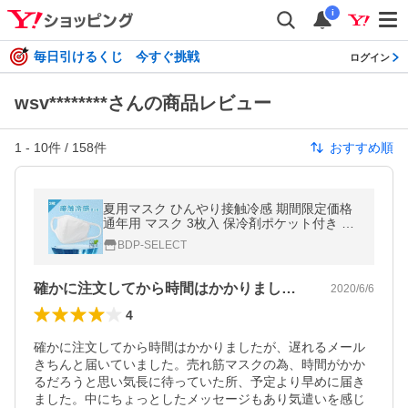
i
毎日引けるくじ 今すぐ挑戦
ログイン
wsv********さんの商品レビュー
1
-
10
件 /
158
件
おすすめ順
夏用マスク ひんやり接触冷感 期間限定価格
通年用 マスク 3枚入 保冷剤ポケット付き 通
気性抜群 息がしやすい 男女兼用 個包装 洗え
BDP-SELECT
る UVカット 送料無料
確かに注文してから時間はかかりましたが…
2020/6/6
4
確かに注文してから時間はかかりましたが、遅れるメール
きちんと届いていました。売れ筋マスクの為、時間がかか
るだろうと思い気長に待っていた所、予定より早めに届き
ました。中にちょっとしたメッセージもあり気遣いを感じ