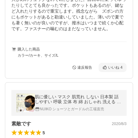
たりしてとても良かったです。ポケットもあるのが、鍵な
ど入れたりするので重宝します。残念ながら　ズボンの方
にもポケットがあると勘違いしていました。薄いので夏で
も暑く無いのが良いのですが、撥水はいつまで続くか心配
です。ファスナーの噛むのはまだなっていません。
購入した商品
カラー/カーキ、サイズ/L
違反報告
いいね
4
肌に優しい マスク 肌荒れ しない 日本製 話
しやすい 呼吸 立体 布 綿 おしゃれ 洗える 吸
水速乾 UVカット ピーチテックオフィストー
NUIKO ショーツとガードルの工場直売
ク 小林縫製
素敵です
2020/8/3
5