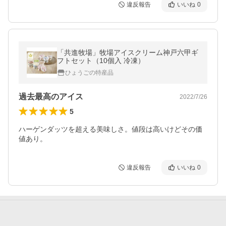
違反報告
いいね
0
「共進牧場」牧場アイスクリーム神戸六甲ギ
フトセット（10個入 冷凍）
ひょうごの特産品
過去最高のアイス
2022/7/26
5
ハーゲンダッツを超える美味しさ。値段は高いけどその価
値あり。
違反報告
いいね
0