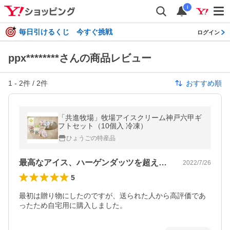
i
毎日引けるくじ 今すぐ挑戦
ログイン
ppx********さんの商品レビュー
1
-
2
件 /
2
件
おすすめ順
「共進牧場」牧場アイスクリーム神戸六甲ギ
フトセット（10個入 冷凍）
ひょうごの特産品
最高なアイス、ハーゲンダッツを超えた。
2022/7/26
5
最初は贈り物にしたのですが、送られた人から高評価であ
ったため自宅用に購入しました。