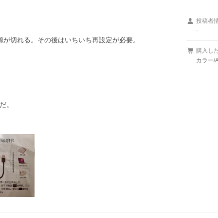
投稿者
-
源が切れる。その後はいちいち再設定が必要。

購入し
カラー/
だ。
