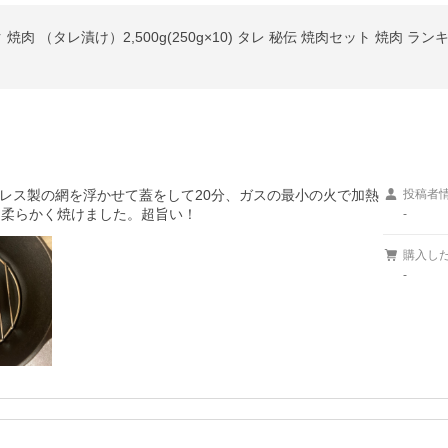
レス製の網を浮かせて蓋をして20分、ガスの最小の火で加熱
投稿者
く柔らかく焼けました。超旨い！
-
購入し
-