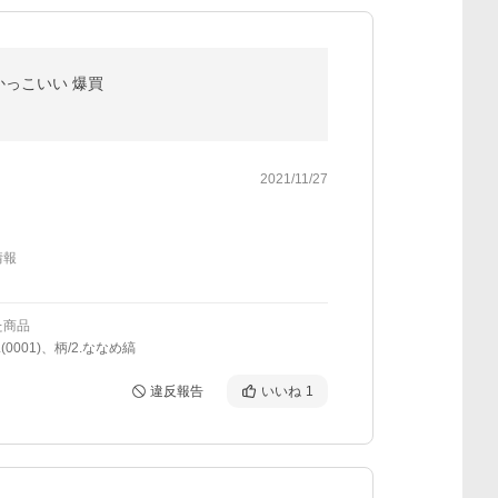
 かっこいい 爆買
2021/11/27
情報
た商品
(0001)、柄/2.ななめ縞
違反報告
いいね
1