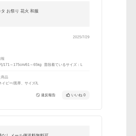
カタ お祭り 花火 和服
2025/7/29
情報
代/171～175cm/61～65kg
普段着ているサイズ：L
た商品
ネイビー/黒帯、サイズ/L
違反報告
いいね
0
いて追跡なしメール便送料無料可