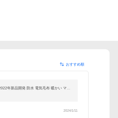
おすすめ順
ペット用ホットカーペット ペットベッド ペットクッション ペット電気毛布 ヒーターマット 犬 猫 中小型 2022年新品開発 防水 電気毛布 暖かい マット
2024/1/11