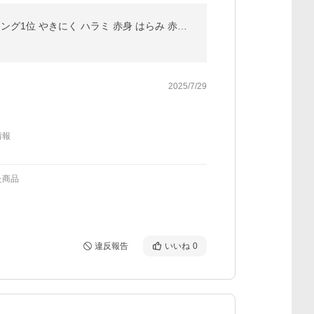
ステーキ ハラミ 牛ハラミ ブロック 焼肉 （タレ漬け）2,500g(250g×10) タレ 秘伝 焼肉セット 焼肉 ランキング1位 やきにく ハラミ 赤身 はらみ 赤身肉 爆買
2025/7/29
情報
た商品
違反報告
いいね
0