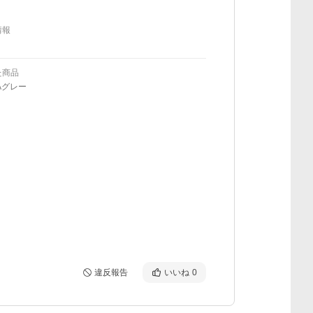
情報
た商品
Aグレー
違反報告
いいね
0