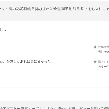
セット 蓮の花/花柄/向日葵/ひまわり/金魚/獅子亀 和風 祭り おしゃれ ユ
丁…
投稿者
男性/50
た。帯無しがあれば更に良かった。
購入し
カラー/
Phone 変換アダプター 充電 ケーブル コネクタ iPhone互換 レビューを書