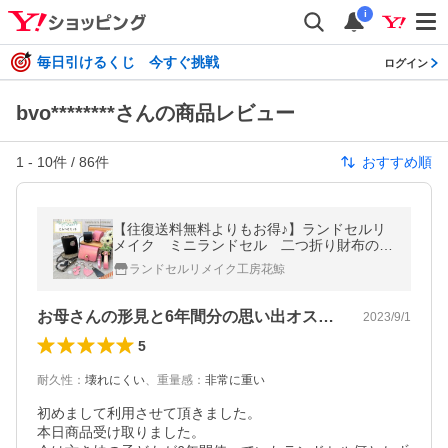
i
毎日引けるくじ 今すぐ挑戦
ログイン
bvo********さんの商品レビュー
1
-
10
件 /
86
件
おすすめ順
【往復送料無料よりもお得♪】ランドセルリ
メイク ミニランドセル 二つ折り財布の選
べる５点セット♪
ランドセルリメイク工房花鯨
お母さんの形見と6年間分の思い出オススメ
2023/9/1
5
耐久性
：
壊れにくい
、
重量感
：
非常に重い
初めまして利用させて頂きました。

本日商品受け取りました。
