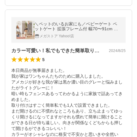
＼ペットのいるお家にも／ベビーゲート ペ
ットゲート 拡張フレーム付 幅70〜91cm 突
っ張り式 柵 室内 赤ちゃん ペット 犬 リビン
メガストア Yahoo!店
グ キッチン 安全対策
カラー可愛い！私でもできた簡単取り付け
2024/8/25
5
本日商品が無事届きました。

我が家はワンちゃんたちのために購入しました。

アメカジが好きな我が家は黒か濃い目のグレーと悩みまし
たがライトグレーに！

暗い時もフェンスあるってわかるように家族で話あってき
めました。

取り付けはすごく簡単私でも1人で設置できました。

まだ開けるのに不慣れなところもあり、立ち止まってゆっ
くり開けるになってますがそれも慣れて簡単に開けること
ができる日が待ち遠しい。向きが関係なくどちからも押し
て開けるができるコレいい！

カラーがオシャレなのに格安で不安かと思いきや全然い