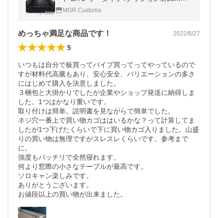
S700V/S710V 専用 アトレーベッドキット
MGR Customs
めっちゃ満足な商品です！
2022/8/27
5
いつもは自分で板買ってパイプ買ってってやっているので
すが材料代高騰もあり、安心安全、バリエーションの多さ
にはじめて購入を決意しました。

３梱包と大掛かりでしたが企業やショップ発送に納得しま
した。1つはかなり重いです。

取り付けは簡単。説明書を見ながらで簡単でした。

ネジ穴一番上で買い物カゴははいるかな？って計算してま
したが1つ下げたくらいで下に買い物カゴ入りました。山盛
りの買い物は無理ですがスレスレくらいです。参考まで
に。

強度もバッチリで全然寝れます。

何より窓際の小さなテーブルが最高です。

ソロキャン楽しみです。

ありがとうございます。
