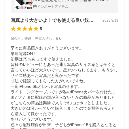
00mAh 災害用 急速 magsafe ワイヤレス 4台
インポートアイテム
充電 スマホ 充電器 薄型 LED
写真より大きいよ！でも使える良い奴やー！
2023/9/19
5
耐久性
：
普通
、
充電の持ち
：
良い
早々に商品届きありがとうございます。

早速電源ON！

初期は75％あってすぐ使えました。

皆様のレビューにもあった通り写真のサイズ感とは全くと
言っていいほど大きいです。星1つへらしてます。もう少し
サイズ感あった写真だと良かったです。

寸法で確認してもらった方がいいですね。

一応iPhone SEと比べる写真のせます。

ライトニングケーブルですが私のiPhoneカバーを付けたま
まだとたまに配線の頭が入らないとかの商品がありました
がこちらの商品は楽勝で入りそれにはホッとしました。

大きいのは分かっていて購入しましたので金額等も考えた
ら購入して良かったです。

ありがとうございます。

色々な配線確保が出来、子どもがiPhone15を購入となると