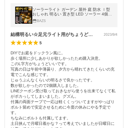
ソーラーライト ガーデン 屋外 庭 防水 ｌ型
おしゃれ 明るい 置き型 LED ソーラー 4個
セット センサー 塀 階段 防犯 玄関 野外 足元
BAZS
家
結構明るい☆足元ライト用がちょうどいい！
2023/9/4
5
DIYでお庭をドックラン風に。

歩く場所に少しあかりが欲しかったため購入決意。

このL字方がちょうどいいです。

写真の日は午前中薄曇り、夕方から晴れてきたくらいの充
電でこんな感じです。

じゅうぶんなくらいの明るさで良かったです。

数が欲しかったので2個購入しました。

LINEクーポン受け取っておきながら使うを出来てなくて私
がポカっしてしまいました。グズん。

付属の両面テープで一応は軽くくっついてますがやっぱり
ボルト留めで安定させるために今度の休みにやる予定で
す。

ちなみにボルトも付属してます。

土日挟んで月曜日着かな？って考えでいましたが日曜日に