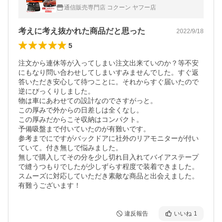
本製 サンシェード 車 車用サンシェード 車中
通信販売専門店 コクーン ヤフー店
泊 カーテン
考えに考え抜かれた商品だと思った
2022/9/18
5
注文から連休等が入ってしまい注文出来ていのか？等不安
にもなり問い合わせしてしまいすみませんでした。すぐ返
答いただき安心して待つことに。それからすぐ届いたので
逆にびっくりしました。

物は車にあわせての設計なのでさすがっと。

この厚みで外からの日差しは全くなし。

この厚みだからこそ収納はコンパクト。

予備吸盤まで付いていたのが有難いです。

参考までにですがバックドアに社外のリアモニターが付い
ていて。付き無しで悩みました。

無しで購入してその分を少し切れ目入れてバイアステープ
で縫うつもりでしたが少しずらす程度で装着できました。

スムーズに対応していただき素敵な商品と出会えました。

有難うございます！
違反報告
いいね
1