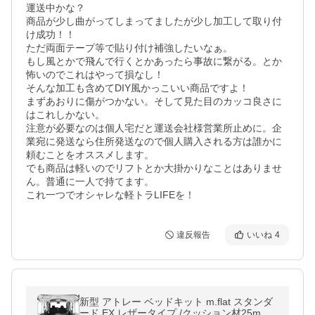
運送中かな？

商品が少し曲がってしまってましたが少し加工して取り付
け成功！！

ただ両面テープ等で貼り付け補強したいなぁ。

もし風とかで飛んで行くとかあったら事故に繋がる。とか
怖いのでこれはやって損なし！

そんな加工も含めてDIY風かっこいい商品ですよ！

まずあおりに傷がつかない。そして見た目のカッコ良さに
はこれしかない。

注意が必要なのは個人宅だと運送会社様営業所止めに。企
業宛に発送なら住所発送なので個人購入される方は誰かに
頼むことをオススメします。

でも商品は軽いのでリフトとか大掛かりなことはありませ
ん。普通に一人で持てます。

これ一つでオシャレな軽トラLIFEを！
違反報告
いいね
4
新型 アトレー ベッドキット m.flat スタンダ
ード EX レザータイプ /クッション材25mm