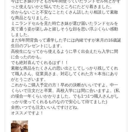
今は亡き妹の子どもが6年間使っていたランドセル何とかず
っと使えないかと悩んでたところにたどり着きました。

分からないこと不安なことたくさん話したり相談して素敵
な商品となりました。

ミニランドセルを見た時亡き妹が選び届いたランドセルを
見て通う姿が楽しみと嬉しそうな顔を思い浮ぶくらい感動
しました。

まだ6年間背負って通学した子には内緒ですが来月の16歳誕
生日のプレゼントにします。

高校生になってから使えるように早く出会えたら入学に間
に合ったのかも。

でも絶対喜んでくれるはず！！

素敵な商品をたくさんの思い出としてしっかり残してくれ
て職人さん、従業員さま、対応してくれた方々本当にあり
がとうございます。

これからご購入予定の方！早めの決断がいいですよ。中一
くらいで注文だと卒業、高校入学には間に合いますよ。(私
の場合一年くらいかかりました。でも1つ1つ職人さんがし
っかり使ってくれるものなので安心して待てました)

全然いつでも注文いいんですけどね。

オススメですよ！