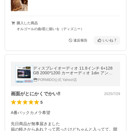
購入した商品
オルゴールの曲/星に願いを（ディズニー）
違反報告
いいね
7
ディスプレイオーディオ 11.8インチ 6+128
GB 2000*1200 カーオーディオ 1din アンド
ロイドナビ apple carplay android auto カー
PORMIDO公式 Yahoo!店
ナビ ミラーリング FM PR-G10
画面がとにかくでかい‼️
2025/7/29
5
A番バックカメラ希望

先日商品が無事届きました

箱の軽さからあれ？って思ったけどちゃんと入ってて、開