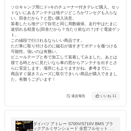
ソロキャンプ用にド○キのチューナー付きテレビ購入。セッ
トないにあるアンテナは地デジどころかワンセグも入らな
い。田舎だから？と思い購入決意。

装着したら地デジで自宅と同じ局数確保。走行中はたまに
途切れる程度も(田舎だから？当たり前なの？)すぐ電波ゲッ
ト。

この値段で行けれるならいい商品です。

ただ車に取り付けるのに磁石が強すぎてボディを傷つける
可能性。強いのは有難い。

ビニールテープと布で加工して装着してみました。あとは
寝てる時とかに見たいなら車の窓からアンテナを出すとさ
らに安定します。場所にもよりますがね。参考までに。

商品すぐ届きスムーズに取引できいい商品が購入できまし
違反報告
いいね
11
ダイハツ アトレー S700V/S710V BMS ブラ
ックアルミサンシェード 全窓フルセット 日