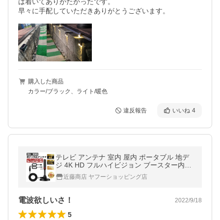
は着いてありがたかったです。

早々に手配していただきありがとうございます。
購入した商品
カラー/ブラック、ライト/暖色
違反報告
いいね
4
テレビ アンテナ 室内 屋内 ポータブル 地デ
ジ 4K HD フルハイビジョン ブースター内蔵
磁石付き 車載 デジタル放送 USB給電 F型コ
近藤商店 ヤフーショッピング店
ネクター ルーフ 取付
電波欲しいさ！
2022/9/18
5