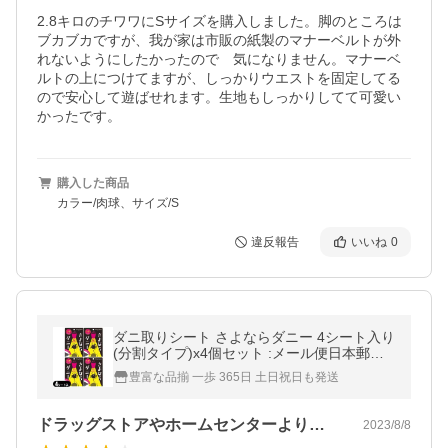
2.8キロのチワワにSサイズを購入しました。脚のところは
ブカブカですが、我が家は市販の紙製のマナーベルトが外
れないようにしたかったので　気になりません。マナーベ
ルトの上につけてますが、しっかりウエストを固定してる
ので安心して遊ばせれます。生地もしっかりしてて可愛い
かったです。
購入した商品
カラー/肉球、サイズ/S
違反報告
いいね
0
ダニ取りシート さよならダニー 4シート入り
(分割タイプ)x4個セット :メール便日本郵便
送料無料
豊富な品揃 一歩 365日 土日祝日も発送
ドラッグストアやホームセンターよりかな…
2023/8/8