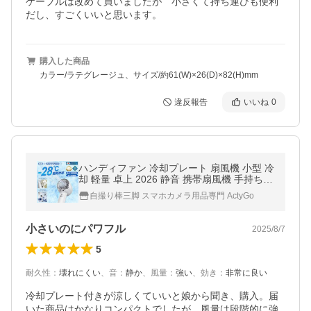
ケーブルは改めて買いましたが　小さくて持ち運びも便利
だし、すごくいいと思います。
購入した商品
カラー/ラテグレージュ、サイズ/約61(W)×26(D)×82(H)mm
違反報告
いいね
0
ハンディファン 冷却プレート 扇風機 小型 冷
却 軽量 卓上 2026 静音 携帯扇風機 手持ち扇
風機
自撮り棒三脚 スマホカメラ用品専門 ActyGo
小さいのにパワフル
2025/8/7
5
耐久性
：
壊れにくい
、
音
：
静か
、
風量
：
強い
、
効き
：
非常に良い
冷却プレート付きが涼しくていいと娘から聞き、購入。届
いた商品はかなりコンパクトでしたが、風量は段階的に強