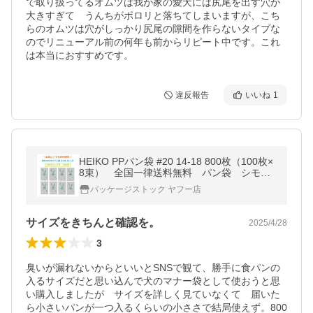
で取り扱ってるオムツは我が家の愛犬には尻尾を出す穴が
大きすぎて　うんちがポロリと落ちてしまいますが、こち
らのオムツは穴がしっかり尻尾の隙間を作らないタイプな
のでリニューアル前の何年も前からリピート中です。これ
は本当におすすめです。
違反報告
いいね
1
HEIKO PPパン袋 #20 14-18 800枚（100枚×
8束） 全国一律送料無料 パン袋 シモジ
マ
パッケージストック ヤフー店
サイズをきちんと確認を。
2025/4/28
3
臭いが漏れないからといいとSNSで観て、勝手に食パンの
入るサイズだと思い込んで犬のマナー袋として使おうと思
い購入しましたが　サイズを詳しく見ていなくて　届いた
ら小さいパンが一つ入るくらいの小ささで結局使えず。800