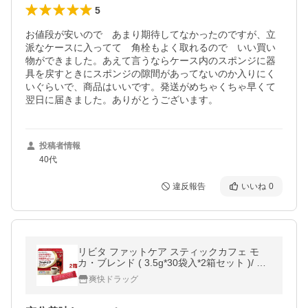
5
お値段が安いので　あまり期待してなかったのですが、立
派なケースに入ってて　角栓もよく取れるので　いい買い
物ができました。あえて言うならケース内のスポンジに器
具を戻すときにスポンジの隙間があってないのか入りにく
いぐらいで、商品はいいです。発送がめちゃくちゃ早くて
翌日に届きました。ありがとうございます。
投稿者情報
40代
違反報告
いいね
0
リビタ ファットケア スティックカフェ モ
カ・ブレンド ( 3.5g*30袋入*2箱セット )/ リ
ビタ ( コーヒー 体重 おなかの脂肪 )
爽快ドラッグ