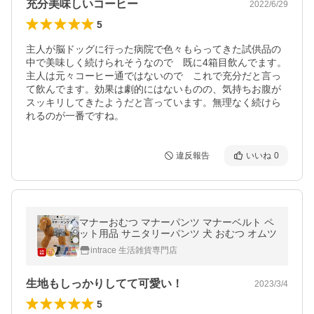
充分美味しいコーヒー
2022/6/29
5
主人が脳ドッグに行った病院で色々もらってきた試供品の
中で美味しく続けられそうなので　既に4箱目飲んでます。
主人は元々コーヒー通ではないので　これで充分だと言っ
て飲んでます。効果は劇的にはないものの、気持ちお腹が
スッキリしてきたようだと言っています。無理なく続けら
れるのが一番ですね。
違反報告
いいね
0
マナーおむつ マナーパンツ マナーベルト ペ
ット用品 サニタリーパンツ 犬 おむつ オムツ
intrace 生活雑貨専門店
生地もしっかりしてて可愛い！
2023/3/4
5