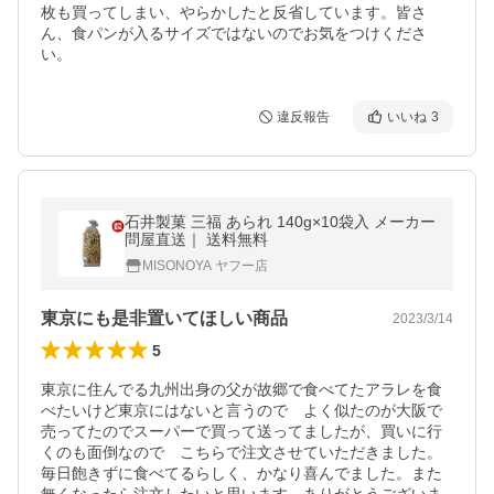
枚も買ってしまい、やらかしたと反省しています。皆さ
ん、食パンが入るサイズではないのでお気をつけくださ
い。
違反報告
いいね
3
石井製菓 三福 あられ 140g×10袋入 メーカー
問屋直送｜ 送料無料
MISONOYA ヤフー店
東京にも是非置いてほしい商品
2023/3/14
5
東京に住んでる九州出身の父が故郷で食べてたアラレを食
べたいけど東京にはないと言うので　よく似たのが大阪で
売ってたのでスーパーで買って送ってましたが、買いに行
くのも面倒なので　こちらで注文させていただきました。
毎日飽きずに食べてるらしく、かなり喜んでました。また