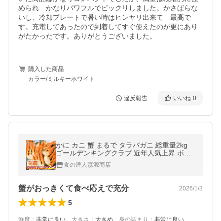
められ　かなりパワフルでビックリしました。かさばらな
いし、冷却プレートで暑い時はヒンヤリ出来て　最高で
す。充電してあったので到着してすぐ使えたのが更にあり
がたかったです。ありがとうございました。
購入した商品
カラー/ミルキーホワイト
違反報告
いいね
0
かに カニ 蟹 まるで タラバガニ 総重量2kg
ゴールデンキングクラブ 近年人気上昇 ボイ
ル 爆買
食の達人森源商店
蟹がおっきくて食べ応えで充分
2026/1/3
5
鮮度
：
非常に良い
、
大きさ
：
大きめ
、
身の詰まり
：
非常に良い