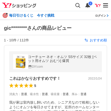
i
毎日引けるくじ 今すぐ挑戦
ログイン
gic********さんの商品レビュー
1
-
10
件 /
112
件
おすすめ順
コーチョー ネオ・オムツ SSサイズ 32枚 [ペ
ット用オムツ おむつ] 爆買
DIY.com
これはかなりおすすめです！
2022/1/24
5
消臭力
：
普通
、
吸水性
：
普通
、
吸収量
：
普通
、
厚み
：
普通
我が家は室内放し飼いのため、シニア犬なので粗相しない
ようにオムツを毎日させてますが、近所のホームセンター