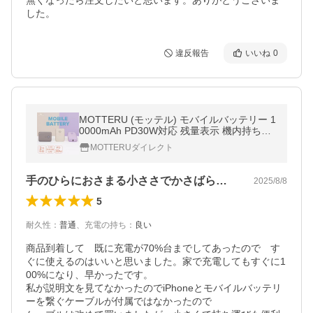
無くなったら注文したいと思います。ありがとうございま
した。
違反報告
いいね
0
MOTTERU (モッテル) モバイルバッテリー 1
0000mAh PD30W対応 残量表示 機内持ち込
み PSE認証済 iPhone Air 17e 17Pro 16 15
MOTTERUダイレクト
シリコンケーブル付属 2年保証 宅C
手のひらにおさまる小ささでかさばらない
2025/8/8
5
耐久性
：
普通
、
充電の持ち
：
良い
商品到着して　既に充電が70%台までしてあったので　す
ぐに使えるのはいいと思いました。家で充電してもすぐに1
00%になり、早かったです。

私が説明文を見てなかったのでiPhoneとモバイルバッテリ
ーを繋ぐケーブルが付属ではなかったので
