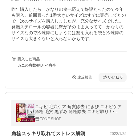
昨年購入したら　かなりの食べ応えで好評だったのて今年
も購入。前回買った1番大きいサイズはすでに完売してたの
で　次のサイズを購入しましたが、充分なサイズでした。
発泡スチロールの容器に蟹がそのまま入ってて　かなりの
サイズなので冷凍庫にしまうには蟹を入れる袋と冷凍庫の
サイズも大きくないと入らないかもです。
購入した商品
カニの肩数/約3〜4肩半
違反報告
いいね
0
ニキビ 毛穴ケア 角質除去 にきび ニキビケア
角栓 毛穴 黒ずみ 角栓除去 ニキビ取り いち
ご鼻 フェイスケア
TONE SHOP
角栓スッキリ取れてストレス解消
2022/1/25