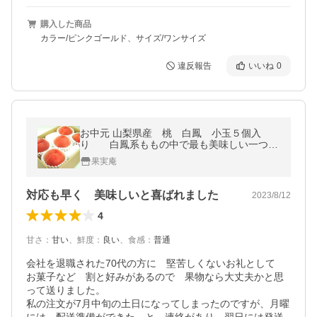
購入した商品
カラー/ピンクゴールド、サイズ/ワンサイズ
違反報告
いいね
0
お中元 山梨県産 桃 白鳳 小玉５個入
り 白鳳系ももの中で最も美味しい一つ！
出荷予定期間：７月１０日〜２５日
果実庵
対応も早く 美味しいと喜ばれました
2023/8/12
4
甘さ
：
甘い
、
鮮度
：
良い
、
食感
：
普通
会社を退職された70代の方に　堅苦しくないお礼として　
お菓子など　割と好みがあるので　果物なら大丈夫かと思
って送りました。

私の注文が7月中旬の土日になってしまったのですが、月曜