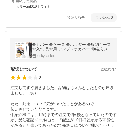
購入した商品
カラー/mf019ホワイト
違反報告
いいね
0
傘カバー 傘ケース 傘ホルダー 傘収納ケース
傘入れ 長傘用 アンブレラカバー 伸縮式 スラ
イド 折りたたみ可能 コンパクト
luckybasket
配送について
2023/6/14
3
注文してすぐ届きました。品物はちゃんとしたものが届き
ました。（笑）

ただ　配送について気がついたことがあるので

伝えさせていただきます。

①紹介欄には、12時までの注文で2日後となっていたのです
が、受注確認メールには、『配送が10日ほどかかる可能性
がある』と書いてあったので発送日について問い合わせし