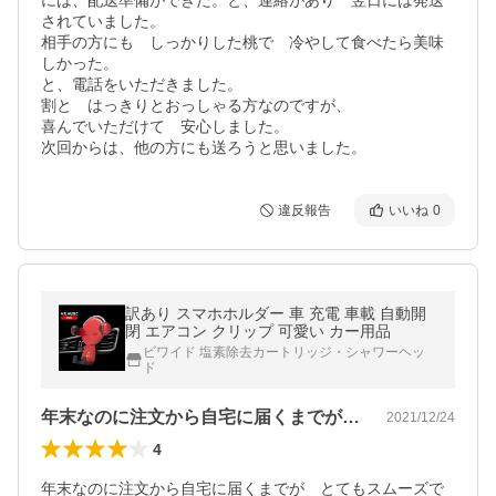
には、配送準備ができた。と、連絡があり　翌日には発送
されていました。

相手の方にも　しっかりした桃で　冷やして食べたら美味
しかった。

と、電話をいただきました。

割と　はっきりとおっしゃる方なのですが、

喜んでいただけて　安心しました。

次回からは、他の方にも送ろうと思いました。
違反報告
いいね
0
訳あり スマホホルダー 車 充電 車載 自動開
閉 エアコン クリップ 可愛い カー用品
ビワイド 塩素除去カートリッジ・シャワーヘッ
ド
年末なのに注文から自宅に届くまでがとて…
2021/12/24
4
年末なのに注文から自宅に届くまでが　とてもスムーズで