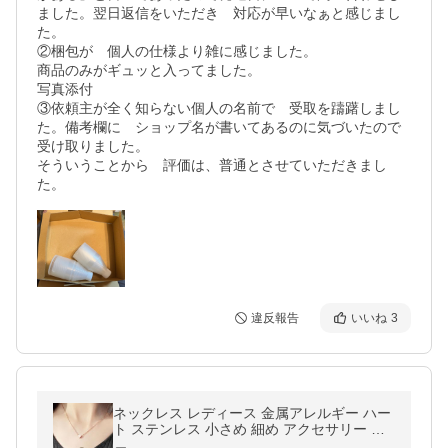
ました。翌日返信をいただき　対応が早いなぁと感じまし
た。

②梱包が　個人の仕様より雑に感じました。

商品のみがギュッと入ってました。

写真添付

③依頼主が全く知らない個人の名前で　受取を躊躇しまし
た。備考欄に　ショップ名が書いてあるのに気づいたので
受け取りました。

そういうことから　評価は、普通とさせていただきまし
た。
違反報告
いいね
3
ネックレス レディース 金属アレルギー ハー
ト ステンレス 小さめ 細め アクセサリー 大
人 シンプル 通勤 通学 つけっぱなし 上品 き