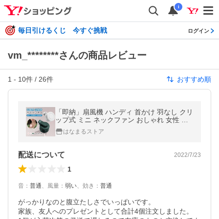
i
毎日引けるくじ 今すぐ挑戦
ログイン
vm_********さんの商品レビュー
1
-
10
件 /
26
件
おすすめ順
「即納」扇風機 ハンディ 首かけ 羽なし クリ
ップ式 ミニ ネックファン おしゃれ 女性 腰
かけ 小型 三段階風量 2022最新モデル 静音
はなまるストア
USB充電 軽量 おすすめ
配送について
2022/7/23
1
音
：
普通
、
風量
：
弱い
、
効き
：
普通
がっかりなのと腹立たしさでいっぱいです。

家族、友人へのプレゼントとして合計4個注文しました。
