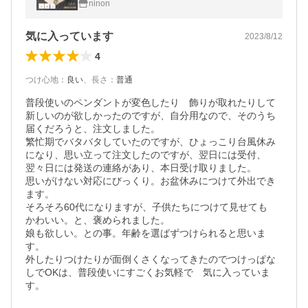
ninon
れいめ 普段使い ショート
気に入っています
2023/8/12
4
つけ心地
：
良い
、
長さ
：
普通
普段使いのペンダントが変色したり　飾りが取れたりして
新しいのが欲しかったのですが、自分用なので、そのうち
届くだろうと、注文しました。

繁忙期でバタバタしていたのですが、ひょっこり台風休み
になり、思い立って注文したのですが、翌日には受付、
翌々日には発送の連絡があり、本日受け取りました。

思いがけない対応にびっくり。お盆休みにつけて外出でき
ます。

そろそろ60代になりますが、子供たちにつけて見せても　
かわいい。と、褒められました。

娘も欲しい。との事。年齢を選ばずつけられると思いま
す。

外したりつけたりが面倒くさくなってきたのでつけっぱな
しでOKは、普段使いにすごくお気軽で　気に入っていま
す。