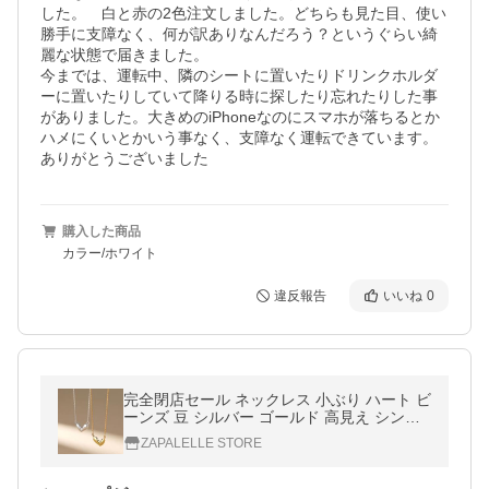
した。　白と赤の2色注文しました。どちらも見た目、使い
勝手に支障なく、何が訳ありなんだろう？というぐらい綺
麗な状態で届きました。

今までは、運転中、隣のシートに置いたりドリンクホルダ
ーに置いたりしていて降りる時に探したり忘れたりした事
がありました。大きめのiPhoneなのにスマホが落ちるとか
ハメにくいとかいう事なく、支障なく運転できています。
ありがとうございました
購入した商品
カラー/ホワイト
違反報告
いいね
0
完全閉店セール ネックレス 小ぶり ハート ビ
ーンズ 豆 シルバー ゴールド 高見え シンプ
ル ハートペンダント レディース 金属アレル
ZAPALELLE STORE
ギー対応 シルバー925