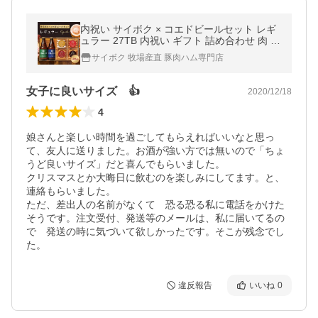
内祝い サイボク × コエドビールセット レギ
ュラー 27TB 内祝い ギフト 詰め合わせ 肉 お
酒 おつまみ お礼 入学祝い 父の日 母の日
サイボク 牧場産直 豚肉ハム専門店
女子に良いサイズ 👍
2020/12/18
4
娘さんと楽しい時間を過ごしてもらえればいいなと思っ
て、友人に送りました。お酒が強い方では無いので「ちょ
うど良いサイズ」だと喜んでもらいました。

クリスマスとか大晦日に飲むのを楽しみにしてます。と、
連絡もらいました。

ただ、差出人の名前がなくて　恐る恐る私に電話をかけた
そうです。注文受付、発送等のメールは、私に届いてるの
で　発送の時に気づいて欲しかったです。そこが残念でし
た。
違反報告
いいね
0