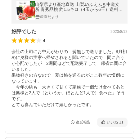
山梨県より産地直送 山梨JAふえふき中道支
所 青秀品桃 約1.5キロ（4玉から6玉）送料無
料 もも 桃 モモ ピーチ お中元 ギフト
産直だより
好評でした
2023/8/12
4
会社の上司にお中元がわりの　熨無しで送りました。8月初
めに奥様の実家へ帰省されると聞いていたので　間に合う
か心配でしたが　2週間ほどで配送完了して　帰省に間に合
いました。

果物好きの方なので　夏は桃を送るのがここ数年の慣例に
なっています。

「今年の桃も　大きくて甘くて家族で一個だけ食べてあと
は奥様と2人で（というか、ほとんど1人で）食べた」そう
です。

とても喜んでいただけて嬉しかったです。
違反報告
いいね
11