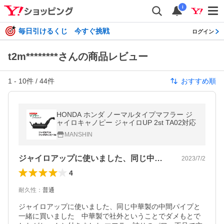
i
毎日引けるくじ 今すぐ挑戦
ログイン
t2m********さんの商品レビュー
1
-
10
件 /
44
件
おすすめ順
HONDA ホンダ ノーマルタイプマフラー ジ
ャイロキャノピー ジャイロUP 2st TA02対応
MANSHIN
ジャイロアップに使いました、同じ中華製…
2023/7/2
4
耐久性
：
普通
ジャイロアップに使いました、同じ中華製の中間パイプと
一緒に買いました　中華製で社外ということでダメもとで