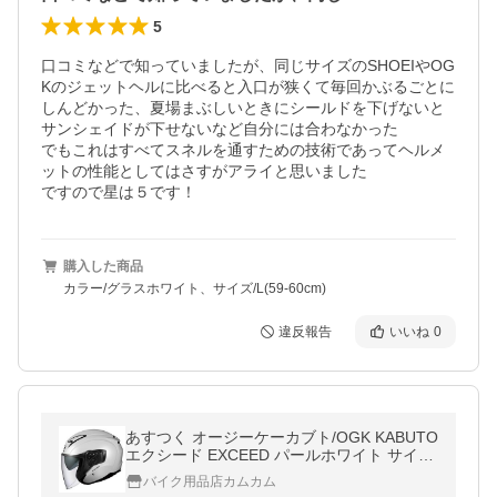
5
口コミなどで知っていましたが、同じサイズのSHOEIやOG
Kのジェットヘルに比べると入口が狭くて毎回かぶるごとに
しんどかった、夏場まぶしいときにシールドを下げないと
サンシェイドが下せないなど自分には合わなかった

でもこれはすべてスネルを通すための技術であってヘルメ
ットの性能としてはさすがアライと思いました

ですので星は５です！
購入した商品
カラー/グラスホワイト、サイズ/L(59-60cm)
違反報告
いいね
0
あすつく オージーケーカブト/OGK KABUTO
エクシード EXCEED パールホワイト サイズ
L 59~60cm
バイク用品店カムカム