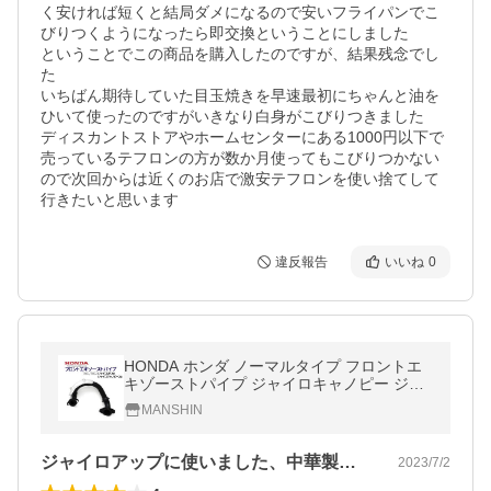
く安ければ短くと結局ダメになるので安いフライパンでこ
びりつくようになったら即交換ということにしました

ということでこの商品を購入したのですが、結果残念でし
た

いちばん期待していた目玉焼きを早速最初にちゃんと油を
ひいて使ったのですがいきなり白身がこびりつきました

ディスカントストアやホームセンターにある1000円以下で
売っているテフロンの方が数か月使ってもこびりつかない
ので次回からは近くのお店で激安テフロンを使い捨てして
行きたいと思います
違反報告
いいね
0
HONDA ホンダ ノーマルタイプ フロントエ
キゾーストパイプ ジャイロキャノピー ジャ
イロUP 2st TA01 / TA02 対応
MANSHIN
ジャイロアップに使いました、中華製で社…
2023/7/2