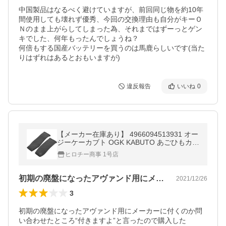
中国製品はなるべく避けていますが、前回同じ物を約10年
間使用しても壊れず優秀、今回の交換理由も自分がキーＯ
Ｎのまま上がらしてしまった為、それまではずーっとゲン
キでした、何年もったんでしょうね？

何倍もする国産バッテリーを買うのは馬鹿らしいです(当た
りはずれはあるとおもいますが)
違反報告
いいね
0
【メーカー在庫あり】 4966094513931 オー
ジーケーカブト OGK KABUTO あごひもカバ
ーセット AVAND-2 Mサイズ-XXLサイズ JP
ヒロチー商事 1号店
店
初期の廃盤になったアヴァンド用にメーカ…
2021/12/26
3
初期の廃盤になったアヴァンド用にメーカーに付くのか問
い合わせたところ“付きますよ”と言ったので購入した
