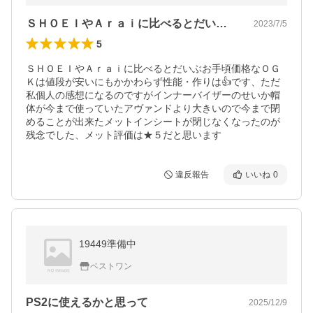
ＳＨＯＥＩやＡｒａｉに比べるとだいぶお…
2023/7/5
5
ＳＨＯＥＩやＡｒａｉに比べるとだいぶお手頃価格なＯＧ
Ｋは値段が安いにもかかわらず性能・作りは👍です、ただ
私個人の感想になるのですがインナーバイザーのせいか帽
体が今まで使っていたアヴァンドより大きいので今まで閉
めることが出来たメットインシートが閉じなくなったのが
残念でした、メット評価は★５だと思います
違反報告
いいね
0
19449準備中
ベストワン
PS2に使えるかと思って
2025/12/9