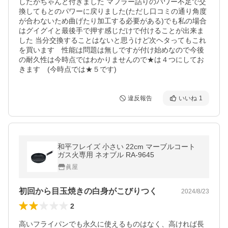
したがちゃんと付きました マフラー詰りのパワー不足で交
換してもとのパワーに戻りました(ただし口コミの通り角度
が合わないため曲げたり加工する必要がある)でも私の場合
はグイグイと最後手で押す感じだけで付けることが出来ま
した 当分交換することはないと思うけど次ヘタってもこれ
を買います　性能は問題は無しですが付け始めなので今後
の耐久性は今時点ではわかりませんので★は４つにしてお
きます　(今時点では★５です)
違反報告
いいね
1
和平フレイズ 小さい 22cm マーブルコート
ガス火専用 ネオブル RA-9645
眞屋
初回から目玉焼きの白身がこびりつく
2024/8/23
2
高いフライパンでも永久に使えるものはなく、高ければ長