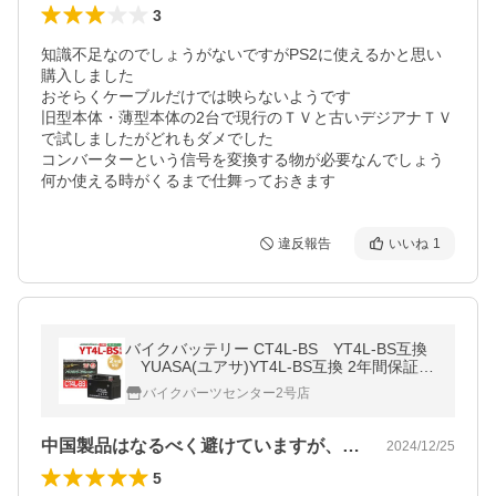
3
知識不足なのでしょうがないですがPS2に使えるかと思い
購入しました

おそらくケーブルだけでは映らないようです

旧型本体・薄型本体の2台で現行のＴＶと古いデジアナＴＶ
で試しましたがどれもダメでした

コンバーターという信号を変換する物が必要なんでしょう

何か使える時がくるまで仕舞っておきます
違反報告
いいね
1
バイクバッテリー CT4L-BS YT4L-BS互換
YUASA(ユアサ)YT4L-BS互換 2年間保証
スーパーカブ スーパーディオ KSR110 【液
バイクパーツセンター2号店
入】100301
中国製品はなるべく避けていますが、前回…
2024/12/25
5