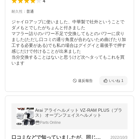
4
耐久性
：
普通
ジャイロアップに使いました、中華製で社外ということで
ダメもとでしたがちょんと付きました

マフラー詰りのパワー不足で交換してもとのパワーに戻り
ました(ただし口コミの通り角度が合わないため曲げたり加
工する必要がある)でも私の場合はグイグイと最後手で押す
感じだけで付けることが出来ました

当分交換することはないと思うけど次ヘタってもこれを買
います
違反報告
いいね
1
Arai アライヘルメット VZ-RAM PLUS（プラ
ス） オープンフェイスヘルメット
Parts Online
口コミなどで知っていましたが、同じサイ…
2022/10/3