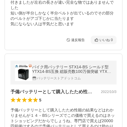
付きましたが左右の長さが違い完全な物ではありませんで
した

短い側が半分しかなく半分ベルトが出ているのでその部分
のベルトがアゴ下じかに当たります

気にならない人は平気だと思います
違反報告
いいね
0
バイク用バッテリー STX14-BS シールド型
YTX14-BS互換 総販売数100万個突破 YTX14
H-BS GTX14-BS FTX14-BS FTZ14-BSに互
バッテリーストアドットコム
換 100％交換保証 スーパーナット
予備バッテリーとして購入したため性能の…
2022/10/3
5
予備バッテリーとして購入したため性能の結果などはわか
りませんが１４－BSシリーズでこの価格で買えるのはネッ
トショッピングだからでしょうね、専門店で買えば20000
円前後はするので予備バッテリーとして買えるのは助かり