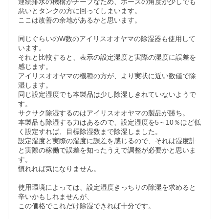
連続排水の機構がチープなため、ホースの角度が少しでも
悪いとタンクの方に回ってしまいます。

ここは改善の余地があるかと思います。

同じぐらいのW数のアイリスオオヤマの除湿器も使用して
います。

それと比較すると、表示の設定湿度と実際の湿度に誤差を
感じます。

アイリスオオヤマの機種の方が、より実状に近い数値で除
湿します。

同じ設定湿度でも本製品は少し除湿しきれていないようで
す。

サクサク除湿するのはアイリスオオヤマの製品が勝ち。

本製品も除湿する力はあるので、設定湿度を5～10％ほど低
く設定すれば、目標除湿数まで除湿しました。

設定湿度と実際の湿度に誤差を感じるので、それは湿度計
と実際の稼働で誤差を知ったうえで調整が必要かと思いま
す。

慣れれば気になりません。

使用環境によっては、設定湿度きっちりの除湿を求めると
辛いかもしれませんが、

この価格でこれだけ除湿できれば十分です。
