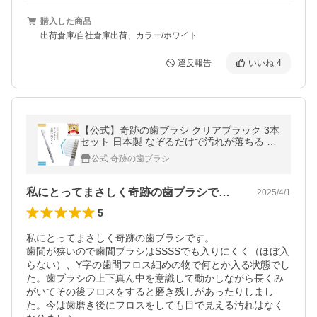
購入した商品
出荷倉庫/自社倉庫出荷、カラー/ホワイト
違反報告
いいね
4
【公式】奇跡の歯ブラシ クリアブラック 3本
セット 日本製 なぞるだけで汚れが落ちる 隙
間にフィット オーラルケア ハブラシ
公式 奇跡の歯ブラシ
私にとってまさしく奇跡の歯ブラシです。…
2025/4/1
5
私にとってまさしく奇跡の歯ブラシです。

歯間が狭いので歯間ブラシはSSSSでも入りにくく（ほぼ入
らない）、Y字の歯間フロス細めの物で何とか入る状態でし
た。歯ブラシの上下真ん中を意識して動かしながら長くみ
がいてその後フロスをすると磨き残しがあったりしまし
た。今は歯磨き後にフロスをしても目で見える汚れはなく