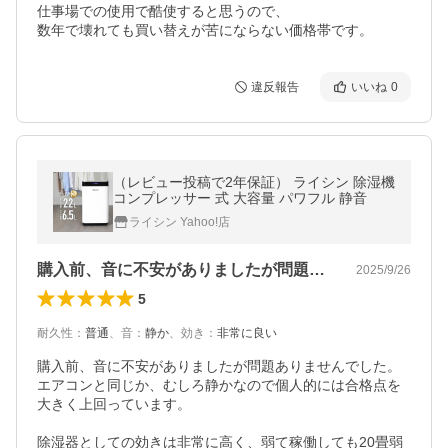
仕事場での使用で酷使すると思うので、

数年で壊れても買い替えが苦にならない価格帯です。
違反報告
いいね
0
（レビュー投稿で2年保証） ライシン 除湿機
コンプレッサー 式 大容量 パワフル 静音
ライシン Yahoo!店
購入前、音に不安がありましたが問題あり…
2025/9/26
5
耐久性
：
普通
、
音
：
静か
、
効き
：
非常に良い
購入前、音に不安がありましたが問題ありませんでした。
エアコンと同じか、むしろ静かなので個人的には合格点を
大きく上回っています。

除湿器としての効きは非常に高く、弱て稼働しても20畳弱