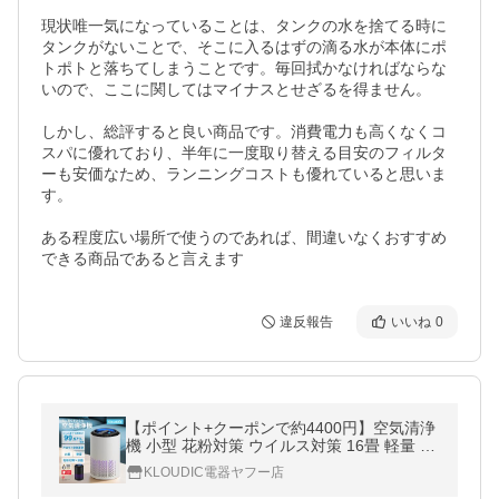
現状唯一気になっていることは、タンクの水を捨てる時に
タンクがないことで、そこに入るはずの滴る水が本体にポ
トポトと落ちてしまうことです。毎回拭かなければならな
いので、ここに関してはマイナスとせざるを得ません。

しかし、総評すると良い商品です。消費電力も高くなくコ
スパに優れており、半年に一度取り替える目安のフィルタ
ーも安価なため、ランニングコストも優れていると思いま
す。

ある程度広い場所で使うのであれば、間違いなくおすすめ
できる商品であると言えます
違反報告
いいね
0
【ポイント+クーポンで約4400円】空気清浄
機 小型 花粉対策 ウイルス対策 16畳 軽量 省
エネ ペット pm2.5 タイマー ３段階切替 ア
KLOUDIC電器ヤフー店
ロマ 静音 除菌 カビ取り 爆買