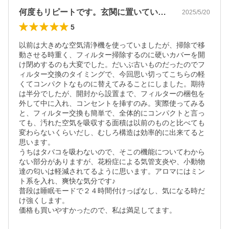
何度もリピートです。玄関に置いているの…
2025/5/20
5
以前は大きめな空気清浄機を使っていましたが、掃除で移
動させる時重く、フィルター掃除するのに硬いカバーを開
け閉めするのも大変でした。だいぶ古いものだったのでフ
ィルター交換のタイミングで、今回思い切ってこちらの軽
くてコンパクトなものに替えてみることにしました。期待
は半分でしたが、開封から設置まで、フィルターの梱包を
外して中に入れ、コンセントを挿すのみ。実際使ってみる
と、フィルター交換も簡単で、全体的にコンパクトと言っ
ても、汚れた空気を吸収する面積は以前のものと比べても
変わらないくらいだし、むしろ構造は効率的に出来てると
思います。

うちはタバコを吸わないので、そこの機能についてわから
ない部分がありますが、花粉症による気管支炎や、小動物
達の匂いは軽減されてるように思います。アロマにはミン
ト系を入れ、爽快な気分です♪

普段は睡眠モードで２４時間付けっぱなし、気になる時だ
け強くします。

価格も買いやすかったので、私は満足してます。