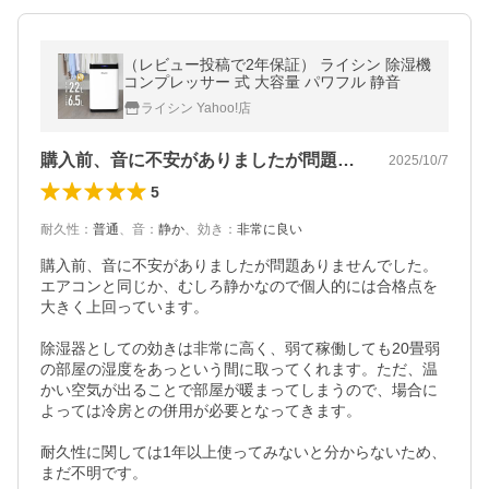
（レビュー投稿で2年保証） ライシン 除湿機
コンプレッサー 式 大容量 パワフル 静音
ライシン Yahoo!店
購入前、音に不安がありましたが問題あり…
2025/10/7
5
耐久性
：
普通
、
音
：
静か
、
効き
：
非常に良い
購入前、音に不安がありましたが問題ありませんでした。
エアコンと同じか、むしろ静かなので個人的には合格点を
大きく上回っています。

除湿器としての効きは非常に高く、弱て稼働しても20畳弱
の部屋の湿度をあっという間に取ってくれます。ただ、温
かい空気が出ることで部屋が暖まってしまうので、場合に
よっては冷房との併用が必要となってきます。

耐久性に関しては1年以上使ってみないと分からないため、
まだ不明です。
