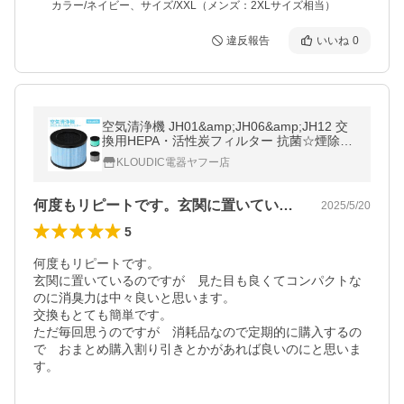
カラー/ネイビー、サイズ/XXL（メンズ：2XLサイズ相当）
違反報告
いいね
0
空気清浄機 JH01&amp;JH06&amp;JH12 交
換用HEPA・活性炭フィルター 抗菌☆煙除去
☆抗アレルギー 3つのタイプ選択可能
KLOUDIC電器ヤフー店
何度もリピートです。玄関に置いているの…
2025/5/20
5
何度もリピートです。

玄関に置いているのですが　見た目も良くてコンパクトな
のに消臭力は中々良いと思います。

交換もとても簡単です。

ただ毎回思うのですが　消耗品なので定期的に購入するの
で　おまとめ購入割り引きとかがあれば良いのにと思いま
す。