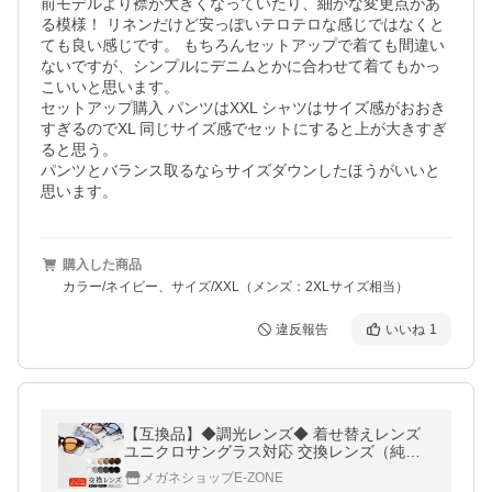
前モデルより襟が大きくなっていたり、細かな変更点があ
る模様！ リネンだけど安っぽいテロテロな感じではなくと
ても良い感じです。 もちろんセットアップで着ても間違い
ないですが、シンプルにデニムとかに合わせて着てもかっ
こいいと思います。

セットアップ購入 パンツはXXL シャツはサイズ感がおおき
すぎるのでXL 同じサイズ感でセットにすると上が大きすぎ
ると思う。 

パンツとバランス取るならサイズダウンしたほうがいいと
思います。
購入した商品
カラー/ネイビー、サイズ/XXL（メンズ：2XLサイズ相当）
違反報告
いいね
1
【互換品】◆調光レンズ◆ 着せ替えレンズ
ユニクロサングラス対応 交換レンズ（純正
品ではございません）UVカット 度付き 度入
メガネショップE-ZONE
り CP-B