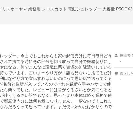
イリスオーヤマ 業務用 クロスカット 電動シュレッダー 大容量 P5GCX2
レッダー。今までもこれからも家の郵便受けに毎日毎日どう
投稿者
されて捨てる時にその部分を切り取って自分で微塵切りにし
-
ヤになる。何でこんなに環境に悪く資源の無駄遣いしている
持ちでいます。古いよ〜やり方が！誰も見ないし捨てるだけ
購入し
利口なやり方で宣伝すればいいのにって思い紙で送ってくる
-
いが名前と住所が入っているのでそれを裁断を手やハサミで使
たら楽々でした。レビューには音がうるさいとか気になると
が凄くうるさい訳でもなく、思ったより本体は軽く業務で使
で都度使う分には何も気になりません。一瞬なので！これま
なんだろうって思っています。まだ使い始めたばかりなので