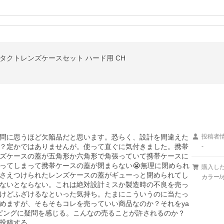
タクトレンズケースセット ハード用 CH
問に思うほど欠陥品だと思います。恐らく、設計を間違えた
投稿者
？定かではありませんが。使って直ぐに気付きました。携帯
-
ンズケースの蓋が五角形か六角形で角張っていて携帯ケースに
ってしまって携帯ケースの蓋が閉まらない😭無理に閉められ
購入し
さえつけられたレンズケースの蓋がギューっと閉められてし
カラー/
ないとならない。これは絶対設計ミスか製造時の不良を売っ
けどふざけるなといった気持ち。たまにこういうのに当たっ
めますが、そもそもコレを売っていい商品なのか？それをya
ョッピングに疑問を感じる。こんなの売ることが許されるのか？
投稿する。