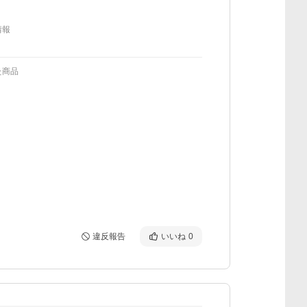
情報
た商品
違反報告
いいね
0