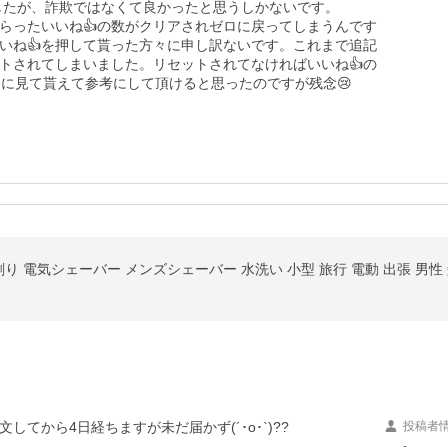
したが、詐欺ではなくて良かったと思うしかないです。

らったいいね👍の数がクリアされゼロに戻ってしまうんです
いね👍を押して貰った方々に申し訳ないです。これまで追記
ットされてしまいました。リセットされてなければいいね👍の
んに見て貰えて参考にして頂けると思ったのですが残念😢
から4日経ちますが未だ届かず(´･o･`)??

投稿者
-