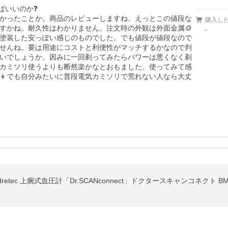
ばいいのか❓

かったことか。商品のレビューしますね。えっとこの値段な
購入し
すかね。耐久性はわかりません。注文時の外観は外面金属🪙
-
塗装した安っぽい感じのものでした。でも値段が値段なので
せんね。要は用途にコストと利便性がマッチするかなので判
いでしょうか。因みに一回剃ってみたらパワーは悪くなく剃
のカミソリ使うよりも断然楽かなとおもました。使ってみて感
👦でも自分みたいに普段電気カミソリで荒れない人なら大丈
etec 上腕式血圧計「Dr.SCANconnect」ドクタースキャンコネクト BM