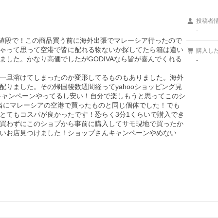
投稿者
-
の値段で！この商品買う前に海外出張でマレーシア行ったので
ゃって思って空港で皆に配れる物ないか探してたら箱は違い
購入し
した。かなり高価でしたがGODIVAなら皆が喜んでくれる
-
一旦溶けてしまったのか変形してるものもありました。海外
りました。その帰国後数週間経ってyahooショッピング見
キャンペーンやってるし安い！自分で楽しもうと思ってこのシ
本当にマレーシアの空港で買ったものと同じ個体でした！でも
とてもコスパが良かったです！恐らく3分1くらいで購入でき
買わずにこのショプから事前に購入してサモ現地で買ったか
いお店見つけました！ショップさんキャンペーンやめない