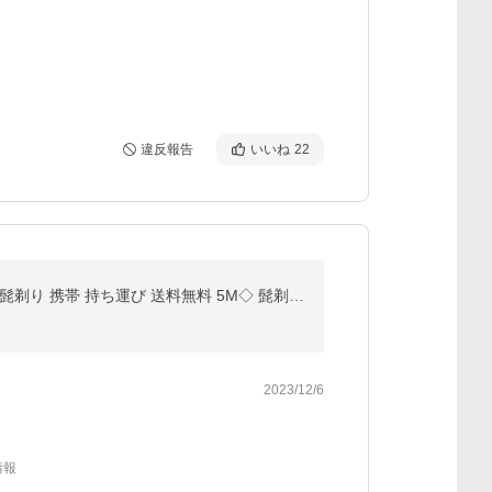
違反報告
いいね
22
【ウェットシェービング可能】深剃り 電気シェーバー メンズシェーバー 水洗い 小型 旅行 電動 出張 男性 髭剃り 携帯 持ち運び 送料無料 5M◇ 髭剃り機HRN-599
2023/12/6
情報