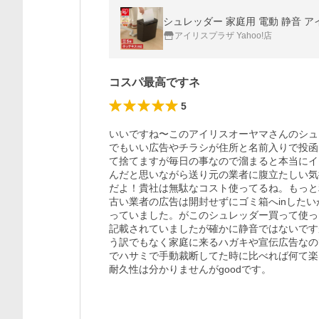
シュレッダー 家庭用 電動 静音 ア
アイリスプラザ Yahoo!店
コスパ最高ですネ
5
いいですね〜このアイリスオーヤマさんのシュ
でもいい広告やチラシが住所と名前入りで投函
て捨てますが毎日の事なので溜まると本当にイ
んだと思いながら送り元の業者に腹立たしい気
だよ！貴社は無駄なコスト使ってるね。もっと
古い業者の広告は開封せずにゴミ箱へinした
っていました。がこのシュレッダー買って使っ
記載されていましたが確かに静音ではないです
う訳でもなく家庭に来るハガキや宣伝広告なの
でハサミで手動裁断してた時に比べれば何て楽
耐久性は分かりませんがgoodです。