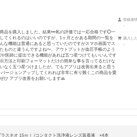
投稿者
-
品を購入しました。結果•••私の評価では一応合格です💮一
してくれるのはいいのですが、1ヶ月とかある期間の一覧を
購入し
んな機能は普通にあると思っていたのですがスマホ画面でス
-
たものと違うんですよね〜。アウトプットが血圧手帳のよう
院や医師に提出できる機能があれば五つ星つけてもいいんです
示方法と印刷フォーマットだけの簡単な事を言ってるだけな
いなく五つ星つけましたが。でもアプリは改善出来ると思う
をバージョンアップしてくれれば非常に有り難くこの商品を愛
ひ アプリ改善をお願いします🙏
ラスネオ 15ｍｌ /コンタクト洗浄液レンズ装着液 ×4本