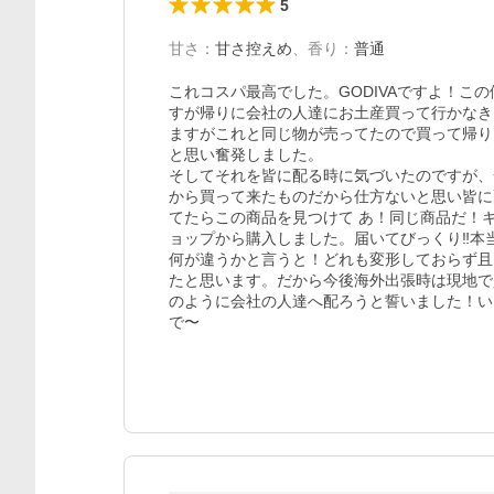
5
甘さ
：
甘さ控えめ
、
香り
：
普通
これコスパ最高でした。GODIVAですよ！こ
すが帰りに会社の人達にお土産買って行かなき
ますがこれと同じ物が売ってたので買って帰りま
と思い奮発しました。

そしてそれを皆に配る時に気づいたのですが、
から買って来たものだから仕方ないと思い皆に配
てたらこの商品を見つけて あ！同じ商品だ！
ョップから購入しました。届いてびっくり‼️
何が違うかと言うと！どれも変形しておらず且
たと思います。だから今後海外出張時は現地で
のように会社の人達へ配ろうと誓いました！い
で〜