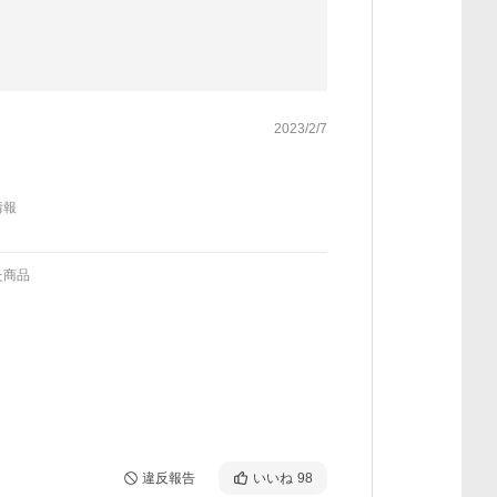
2023/2/7
情報
た商品
違反報告
いいね
98