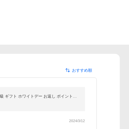
おすすめ順
ゴディバ ナポリタン 4種 [50粒 箱なし] GODIVA チョコレート アソート セット 50個 お試し コストコ 高級 ギフト ホワイトデー お返し ポイント消化
2024/3/12