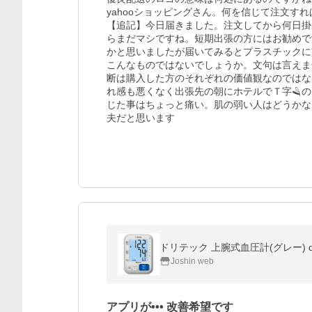
yahooショッピングさん。何を信じて注文すれ
【追記】今日届きました。注文してから何日掛
らまだマシですね。短期出張の方にはお勧めで
かと思いましたが届いてみるとプラスチックに
こんなものではないでしょうか。文句は言えま
断は購入した方のそれぞれの価値観なのではな
れ感も悪くなく出張先の朝にホテルでＴ字🪒
じた事はちょっと痛い。肌の弱い人はどうかな
夫だと思います
ドリテック 上腕式血圧計(グレー) dr
Joshin web
アプリが••• 改善希望です