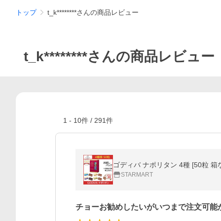
トップ
t_k********さんの商品レビュー
t_k********さんの商品レビュー
1
-
10
件 /
291
件
STARMART
チョーお勧めしたいがいつまで注文可能