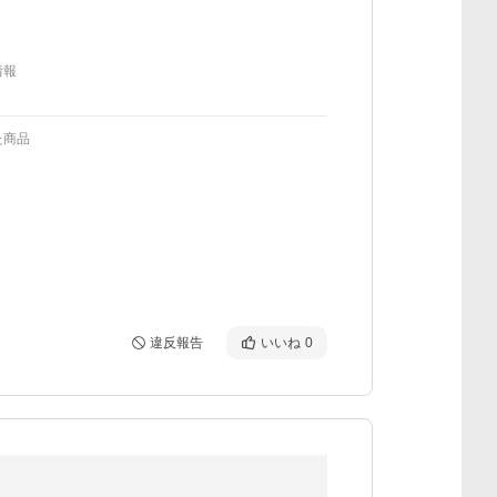
情報
た商品
違反報告
いいね
0