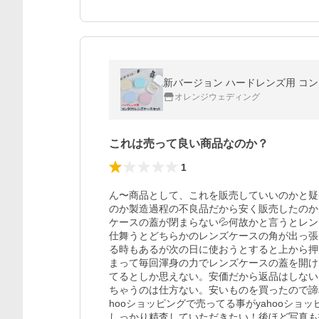
新バージョン ハードレンズ用 コン
オレンジウェディング
これは売って良い商品なのか？
1
ん〜商品として、これを販売していいのかと疑
のか製造過程の不良品だから安く販売したのか
ケースの蓋が閉まらない💦何故かと言うとレ
仕舞うとどちらかのレンズケースの角が出っ張
る時もあるが次の日に使おうとすると上から押
まって毎回渾身の力でレンズケースの蓋を開け
てるとしか思えない。安価だから返品はしない
ちゃうのは仕方ない。安いものを買ったので諦
hooショッピングで売ってる事がyahooシ
しっかり精査していただきたい！後ほど写真も