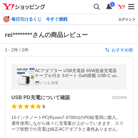
i
毎日引けるくじ 今すぐ挑戦
ログイン
rei********さんの商品レビュー
1
-
2
件 /
2
件
おすすめ順
ACアダプター USB充電器 65W急速充電器
ケーブル付き 3ポート GaN搭載 USB-C usb
コンセント タイプc iPhone Android ノート
いつも幸便
パソコン スマホ
USB PD充電について確認
2023/5/9
5
15インチノートPC(Ryzen7 4700U)のPD給電用に購入。

通常使用しながら徐々に充電量が上がっていきます、スリ
ープ状態での充電は純正ACアダプタと遜色ありません。
