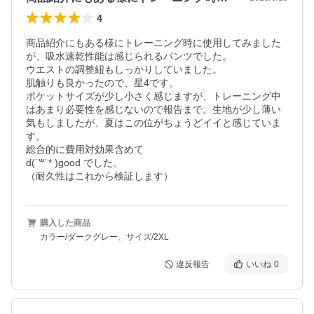
4
商品紹介にもある様にトレーニング時に使用してみました
が、吸水速乾性能は感じられるパンツでした。

ウエストの調整紐もしっかりしていました。

肌触りも良かったので、星4です。

ポケットサイズが少し小さく感じますが、トレーニング中
はあまり必要性を感じないので報告まで。生地が少し薄い
気もしましたが、夏はこの位がちょうどイイと感じていま
す。

総合的に費用対効果含めて

d(˙꒳​˙* )good でした。

（耐久性はこれから検証します）
購入した商品
カラー/ダークグレー、サイズ/2XL
違反報告
いいね
0