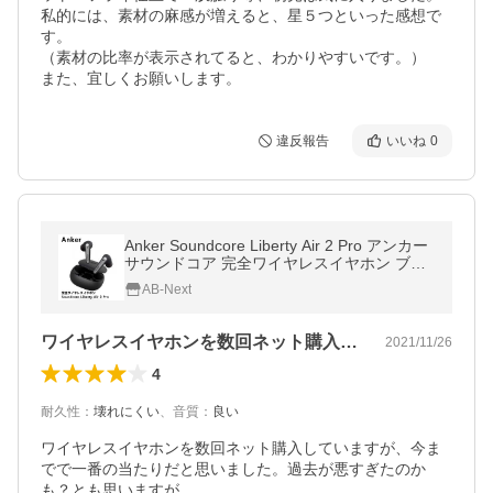
私的には、素材の麻感が増えると、星５つといった感想で
す。

（素材の比率が表示されてると、わかりやすいです。）

また、宜しくお願いします。
違反報告
いいね
0
Anker Soundcore Liberty Air 2 Pro アンカー
サウンドコア 完全ワイヤレスイヤホン ブラ
ック ノイズキャンセリング
AB-Next
ワイヤレスイヤホンを数回ネット購入して…
2021/11/26
4
耐久性
：
壊れにくい
、
音質
：
良い
ワイヤレスイヤホンを数回ネット購入していますが、今ま
でで一番の当たりだと思いました。過去が悪すぎたのか
も？とも思いますが。
