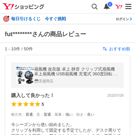
i
毎日引けるくじ 今すぐ挑戦
ログイン
fut********さんの商品レビュー
1
-
10
件 /
50
件
おすすめ順
扇風機 改良版 卓上 静音 クリップ式扇風機
卓上扇風機 USB扇風機 充電式 360度回転 風
量3段階調節 ハンディ おしゃれ 2WAY給電
宏盛商店
乾電池２本付
購入して良かった！
2020/7/26
5
耐久性
：
普通
、
音
：
普通
、
風量
：
強い
、
効き
：
良い
今シーズンから使い始めました。

クリップを利用して固定する予定でしたが、デスク周りで