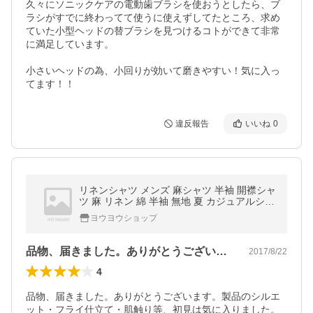
久々にソニックケアの電動歯ブラシを使おうとしたら、ブ
ラシがすでに終わってて使うに使えずしてたところ、求め
ていた小型ヘッドの替ブラシを見つけるコトができて非常
に満足しています。

小さいヘッドの為、小回りが効いて磨きやすい！気に入っ
てます！！
違反報告
いいね
0
リネンシャツ メンズ 麻シャツ 半袖 開襟シャ
ツ 麻 リネン 綿 半袖 無地 夏 カジュアルシャ
ツ 薄手 黒 白 ホワイト グレー 紺 ネイビー16
ヨウヨウショップ
17
品物、届きました。ありがとうございます…
2017/8/22
4
品物、届きました。ありがとうございます。製品のシルエ
ット・フライ仕立て・肌触り等、初見は気に入りました。
