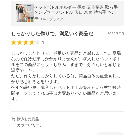
ペットボトルホルダー 保冷 真空構造 取っ手
タンブラー ハンドル 広口 水筒 持ち手 ペッ
トボトルクーラー ボトルイン 保温 ◆送料無
TOP1!プライス
料- 60N◇ 500-670ml
しっかりした作りで、満足いく商品だと感…
2025/8/15
4
しっかりした作りで、満足いく商品だと感じました。夏場
なので保冷効果しか分かりませんが、購入したペットボト
ルをこの商品にセットし飲み干すまで十分冷たいと感じる
温度でした。

ただ、作りがしっかりしている分、商品自体の重量もしっ
かり感じれると思います。

今年の暑い夏、購入したペットボトルを冷たい状態で数時
間キープしてくれる事は大変ありがたい商品だと思いま
す。
購入した商品
カラー/グリーン