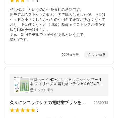
3
少し残念…というのが一番最初の感想です。

旧モデルのストックが切れたので購入しましたが、毛量は
ヘッドを小さくしたかったのか旧新で束数が少なくなって
おり、毛は硬くなった（印象）為歯茎にストレスが掛かる
様な印象を受けました。

まぁ、新旧モデルで互換性があるという点で、

星3つです。
違反報告
いいね
0
小型ヘッド HX6024 互換 ソニックケアー 4
本 フィリップス 電動歯ブラシ HX-6024 Phili
ps Sonicare
ナップル通商
久々にソニックケアの電動歯ブラシを使お…
2025/9/15
5