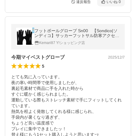
違反報告
いいね
0
フットボールグローブ Sn00 【Sondico|ソ
ンディコ】サッカーフットサル防寒アクセサ
リー25f-903513
Kemari87 Y!ショッピング店
今期マイベストグローブ
2025/12/7
5
とても気に入っています。

夜の寒い時間帯で使用しましたが、

裏起毛素材で商品に手を入れた時から

すぐに暖かく感じられました。

運動している際もストレッチ素材で手にフィットしてくれ
ています。

熱気を程よく発散してくれる様に感じられ、

手袋内が暑くなり過ぎず、

ちょうど良い温度感で

プレイに集中できましたッ！

替え様にもう1セット購入しようと思いますｰｯ