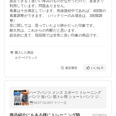
固定できる丁度いい厚みのものがなかったので、直置きで
利用しています。問題ありません。

風量は十分満足しています。有線接続中であれば、4段階の
風量調整ができます。（バッテリーのみ場合は、3段階調
整）

音に関しては、思っていたより静かだった印象です。

耐久性は、これからの判断だと思います。

総合的に見て、現段階では非常に良い印象の商品です。
購入した商品
カラー/ブラック
違反報告
いいね
0
ハーフパンツ メンズ スポーツ トレーニング
パンツ 短パン 筋トレ用 ショートパンツ ジム
ウェア
NEXT GLORY ヤフー店
商品紹介にもある様にトレーニング時に使…
2023/8/19