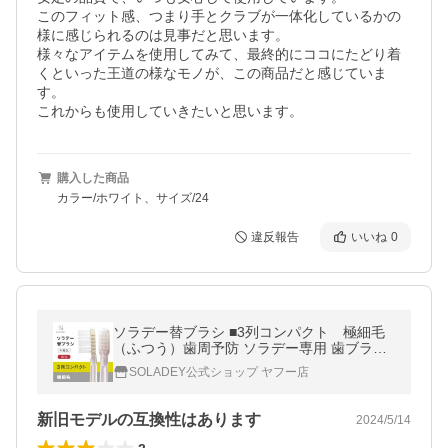
このフィット感、つまり手とクラブが一体化しているかの
様に感じられるのは見事だと思います。

様々なアイテムを使用してみて、最終的にココにたどり着
くといった王道の様なモノが、この商品だと感じていま
す。

これからも使用していきたいと思います。
購入した商品
カラー/ホワイト、サイズ/24
違反報告
いいね
0
ソラデー替ブラシ ■3列コンパクト 極細毛
（ふつう）歯周予防 ソラデー専用 歯ブラシ
口臭予防 歯垢 オーラルケア 爆買
SOLADEY公式ショップ ヤフー店
新旧モデルの互換性はあります
2024/5/14