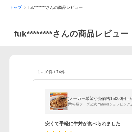
トップ
fuk********さんの商品レビュー
fuk********さんの商品レビュー
1
-
10
件 /
74
件
(メーカー希望小売価格15000円→6
松屋フーズ公式 Yahoo!ショッピング
安くて手軽に牛丼が食べられました