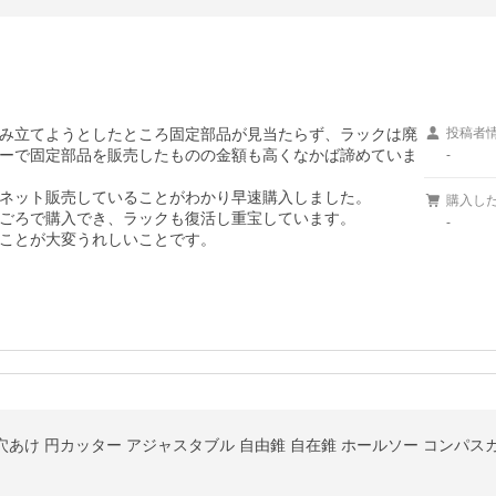
み立てようとしたところ固定部品が見当たらず、ラックは廃
投稿者
ーで固定部品を販売したものの金額も高くなかば諦めていま
-
ネット販売していることがわかり早速購入しました。

購入し
ごろで購入でき、ラックも復活し重宝しています。

-
ことが大変うれしいことです。
m 穴あけ 円カッター アジャスタブル 自由錐 自在錐 ホールソー コンパス