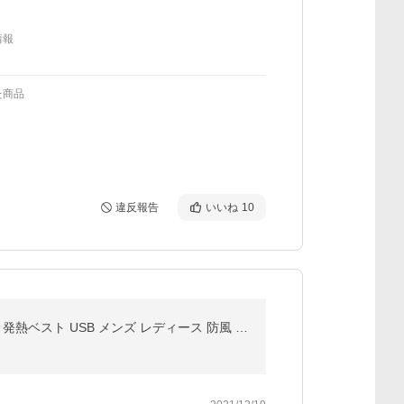
情報
た商品
違反報告
いいね
10
【最大P10倍】 電熱ベスト 裏起毛 9枚ヒーター内蔵 30000mAhバッテリー付きセット 同時販売 3段階調整 発熱ベスト USB メンズ レディース 防風 防寒