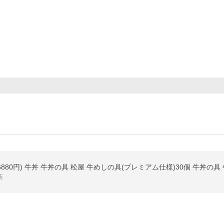
880円) 牛丼 牛丼の具 松屋 牛めしの具(プレミアム仕様)30個 牛丼の具 
店