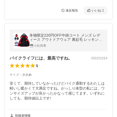
違反報告
いいね
1
冬物限定220円OFF中綿コート メンズ レデ
ィース アウトドアウェア 裏起毛 レッキング
ウェア スマウンテンパーカー 冬用 作業服 バ
小松商事
イク乗りジャケット フード付き
バイクライフには、最高ですね。
2022/12/14
5
サイズ
：
小さめ
安くて、期待していなかったけどバイク通勤するわたしは
軽いし暖かくて大満足ですね。がっしり体型の私には、ワ
ンサイズアップが良かったかなって感じてます。いずれに
投稿者情報