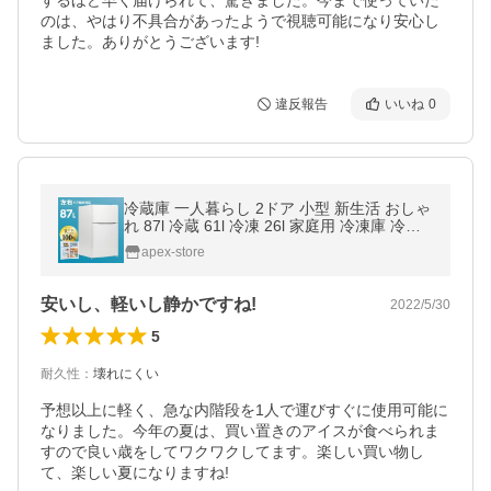
するほど早く届けられて、驚きました。今まで使っていた
のは、やはり不具合があったようで視聴可能になり安心し
ました。ありがとうございます!
違反報告
いいね
0
冷蔵庫 一人暮らし 2ドア 小型 新生活 おしゃ
れ 87l 冷蔵 61l 冷凍 26l 家庭用 冷凍庫 冷凍
冷蔵庫 コンパクト 直冷式 冷凍 ミニ冷蔵庫 lz
apex-store
k-87
安いし、軽いし静かですね!
2022/5/30
5
耐久性
：
壊れにくい
予想以上に軽く、急な内階段を1人で運びすぐに使用可能に
なりました。今年の夏は、買い置きのアイスが食べられま
すので良い歳をしてワクワクしてます。楽しい買い物し
て、楽しい夏になりますね!