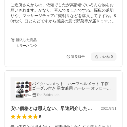
ご近所さんからの、依頼でしたが高齢者でいろんな物をお
願いされます。かなり、喜んでましたですね。幅広の爪切
りや、マッサージチェアに髭剃りなどを購入してますね。8
0代が、ほとんどですから感謝の意で野菜等が届きますよ。
購入した商品
カラー/ピンク
違反報告
いいね
0
バイクヘルメット ハーフヘルメット 半帽
ゴーグル付き 男女兼用 ハーレー オフロード
バイク バイク用品 おしゃれ 春夏 最新 軽便
The Zakka Lab
耐衝撃性 安全バックル
安い価格とは思えない、早速紹介したらす…
2021/3/21
5
安い価格とは思えない、早速紹介したらすぐ購入されまし