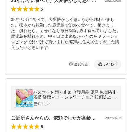
35年ぶりに食べて、大変懐かしく思いな…
2021/3/30
5
35年ぶりに食べて、大変懐かしく思いながら味わいまし
た。熊本から転勤した鹿児島で初めて食べて、驚きまし
た。慣れたら、くせになり毎日3年は必ず食べていました。
鹿児島を離れると、中々口に出来なかったのをヤフーショ
ッピングで見つけて買いました!広島に住んでますがまた購
入したいと思います。
違反報告
いいね
2
バスマット 滑り止め 介護用品 風呂 転倒防止
浴槽 浴槽マット シャワーチェア 転倒防止 お
年寄り 大判 浴室マット 子供 お風呂マット
Relieve
薄型 浴槽滑り止めマット
ご近所さんからの、依頼でしたが高齢者で…
2022/3/12
5