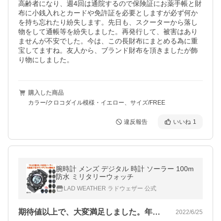
高齢者になり、週4回は通院するので保険証にお薬手帳と財
布に小銭入れとカードや免許証を必要としますが必ず何か
を持ち忘れたり紛失します。先日も、スクーターから落し
物をして通帳等を紛失しました。再発行して、被害はあり
ませんが不安でした。今は、この長財布にまとめる為に重
宝してますね。友人から、ブランド財布を頂きましたが飾
り物にしました。
購入した商品
カラー/クロコダイル模様・イエロー、サイズ/FREE
違反報告
いいね
1
腕時計 メンズ デジタル 時計 ソーラー 100m
防水 ミリタリーウォッチ
LAD WEATHER ラドウェザー 公式
期待値以上で、大変満足しました。年齢的…
2022/6/25