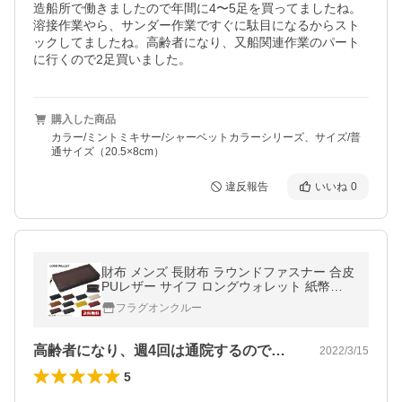
造船所で働きましたので年間に4〜5足を買ってましたね。
溶接作業やら、サンダー作業ですぐに駄目になるからスト
ックしてましたね。高齢者になり、又船関連作業のパート
に行くので2足買いました。
購入した商品
カラー/ミントミキサー/シャーベットカラーシリーズ、サイズ/普
通サイズ（20.5×8cm）
違反報告
いいね
0
財布 メンズ 長財布 ラウンドファスナー 合皮
PUレザー サイフ ロングウォレット 紙幣小
銭入れ Z3P セール【パケ3】 爆買
フラグオンクルー
高齢者になり、週4回は通院するので保険…
2022/3/15
5