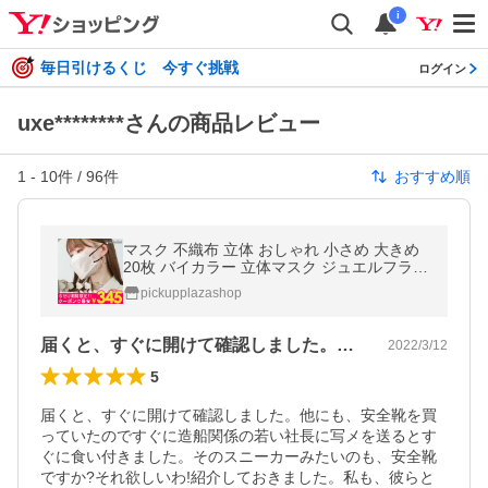
i
毎日引けるくじ 今すぐ挑戦
ログイン
uxe********さんの商品レビュー
1
-
10
件 /
96
件
おすすめ順
マスク 不織布 立体 おしゃれ 小さめ 大きめ
20枚 バイカラー 立体マスク ジュエルフラッ
プマスク 両面カラー 3サイズ 大人 こども
pickupplazashop
届くと、すぐに開けて確認しました。他に…
2022/3/12
5
届くと、すぐに開けて確認しました。他にも、安全靴を買
っていたのですぐに造船関係の若い社長に写メを送るとす
ぐに食い付きました。そのスニーカーみたいのも、安全靴
ですか?それ欲しいわ!紹介しておきました。私も、彼らと