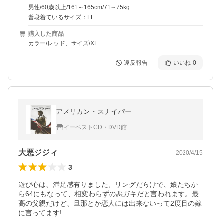
男性/60歳以上/161～165cm/71～75kg
普段着ているサイズ：LL
購入した商品
カラー/レッド、サイズ/XL
違反報告
いいね
0
アメリカン・スナイパー
イーベストCD・DVD館
大悪ジジィ
2020/4/15
3
遊び心は、満足感有りました。リングだらけで、娘たちか
ら64にもなって、相変わらずの悪ガキだと言われます。最
高の父親だけど、旦那とか恋人には出来ないって2度目の嫁
に言ってます!