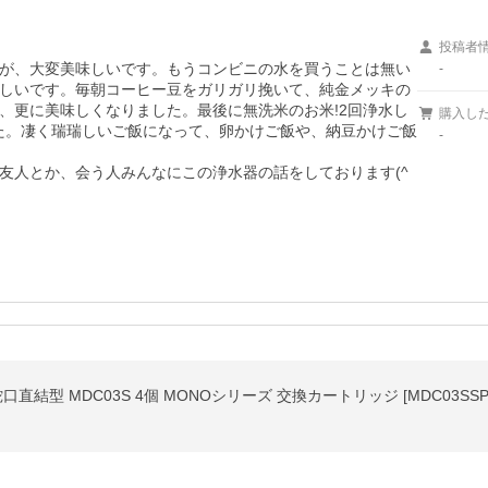
投稿者
が、大変美味しいです。もうコンビニの水を買うことは無い
-
しいです。毎朝コーヒー豆をガリガリ挽いて、純金メッキの
、更に美味しくなりました。最後に無洗米のお米!2回浄水し
購入し
した。凄く瑞瑞しいご飯になって、卵かけご飯や、納豆かけご飯
-
友人とか、会う人みんなにこの浄水器の話をしております(^
結型 MDC03S 4個 MONOシリーズ 交換カートリッジ [MDC03SSP-