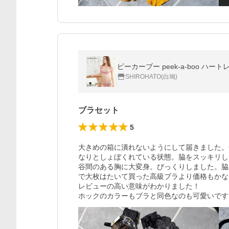
ピーカーブー peek-a-boo ハー
SHIROHATO(白鳩)
ブラセット
5
大きめの箱に潰れないようにして届きました。
なりとしょぼくれている状態。脇をスッキリし
谷間のある胸に大変身。びっくりしました。脇
で大枚はたいて買った高級ブラより価格もかな
レビューの高い意味がわかりました！

ホックのカラーもブラと同色なのも可愛いです