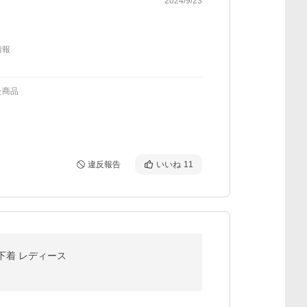
2024/9/23
情報
た商品
違反報告
いいね
11
 下着 レディース