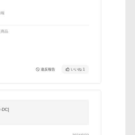
情報
た商品
違反報告
いいね
1
DC]