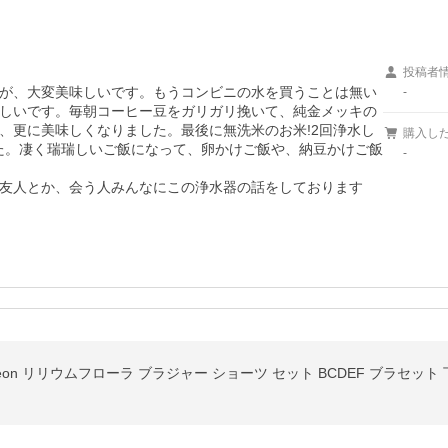
投稿者
が、大変美味しいです。もうコンビニの水を買うことは無い
-
しいです。毎朝コーヒー豆をガリガリ挽いて、純金メッキの
、更に美味しくなりました。最後に無洗米のお米!2回浄水し
購入し
した。凄く瑞瑞しいご飯になって、卵かけご飯や、納豆かけご飯
-
友人とか、会う人みんなにこの浄水器の話をしております
igeon リリウムフローラ ブラジャー ショーツ セット BCDEF ブラセット