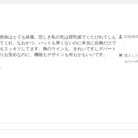
色味はとても綺麗。悲しき私の乳は授乳後でくたびれてしん
投稿者
てくれ、なおかつ、パットも厚くないのに本当に自胸だけで
-
もスッキリしてます。胸のラインも、きれいですしデパート
りお安めなのに、機能もデザインも何もかもいいです。

購入し
カラー/
。