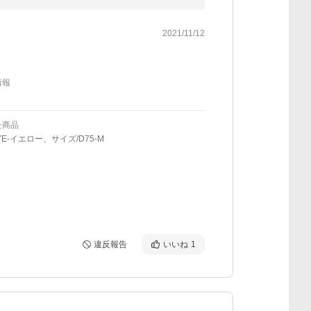
2021/11/12
情報
た商品
YE-イエロー、サイズ/D75-M
違反報告
いいね
1