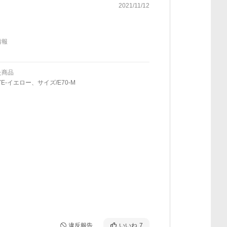
2021/11/12
情報
た商品
YE-イエロー、サイズ/E70-M
違反報告
いいね
7