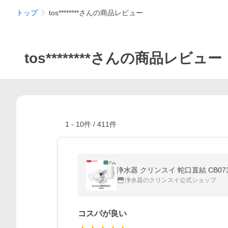
トップ
tos********さんの商品レビュー
tos********さんの商品レビュー
1
-
10
件 /
411
件
浄水器 クリンスイ 蛇口直結 CB073W
浄水器のクリンスイ公式ショップ
コスパが良い