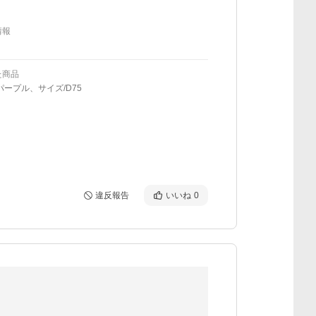
情報
た商品
パープル、サイズ/D75
違反報告
いいね
0