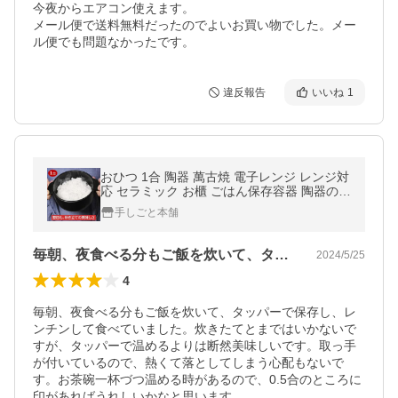
今夜からエアコン使えます。

メール便で送料無料だったのでよいお買い物でした。メー
ル便でも問題なかったです。
違反報告
いいね
1
おひつ 1合 陶器 萬古焼 電子レンジ レンジ対
応 セラミック お櫃 ごはん保存容器 陶器のお
ひつ 万古焼 弥生陶園 四日市 日本製
手しごと本舗
毎朝、夜食べる分もご飯を炊いて、タッパ…
2024/5/25
4
毎朝、夜食べる分もご飯を炊いて、タッパーで保存し、レ
ンチンして食べていました。炊きたてとまではいかないで
すが、タッパーで温めるよりは断然美味しいです。取っ手
が付いているので、熱くて落としてしまう心配もないで
す。お茶碗一杯づつ温める時があるので、0.5合のところに
印があればうれしいかなと思います。