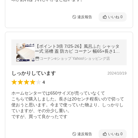
違反報告
いいね
0
【ポイント3倍 7/25-26】風呂ふた シャッタ
ー式 浴槽 蓋 防カビ コーナン 幅65×長さ120
cm 軽量 お風呂の蓋 カバー 板 保温 断熱 省
コーナンeショップ Yahoo!ショッピング店
エネ 収納ラクラク
しっかりしています
2024/10/19
4
ホームセンターでは650サイズが売っていなくて

こちらで購入しました。長さは20センチ程長いので切って
使おうと思います。今まで使っていた物より、しっかりし
ていますが、その分少し重い。

ですが、買って良かったです
違反報告
いいね
0