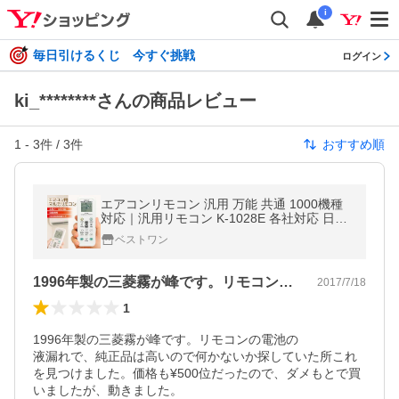
i
毎日引けるくじ 今すぐ挑戦
ログイン
ki_********さんの商品レビュー
1
-
3
件 /
3
件
おすすめ順
エアコンリモコン 汎用 万能 共通 1000機種
対応｜汎用リモコン K-1028E 各社対応 日本
語説明書付｜DAIKIN・SHARP・日立・Pana
ベストワン
sonic・SANYO 等対応（電池別売）
1996年製の三菱霧が峰です。リモコン…
2017/7/18
1
1996年製の三菱霧が峰です。リモコンの電池の

液漏れで、純正品は高いので何かないか探していた所これ
を見つけました。価格も¥500位だったので、ダメもとで買
いましたが、動きました。
