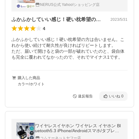
り 71cm×51cm Lサイズ 横向き 肩こり軽減
NERUS公式 Yahoo!ショッピング店
ウレタン まくら ピロー 安眠
ふかふかしていい感じ！硬い枕希望の方は…
2023/5/31
4
ふかふかしていい感じ！硬い枕希望の方は合いません。こ
れから使い続けて耐久性が良ければリピートします。　

ただ、届いて開けると袋の一部が破れていたのと、袋自体
も完全に覆われてなかったので、それでマイナス1です。
購入した商品
カラー/ホワイト
違反報告
いいね
0
ワイヤレスイヤホン ワイヤレス イヤホン Bl
uetooth5.3 iPhone/Androidスマホ/タブレッ
ト 互換性ある 軽量 HiFi 防水 日本語取扱説
コムエーネットヤフー店