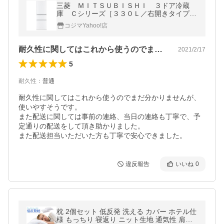
三菱 ＭＩＴＳＵＢＩＳＨＩ ３ドア冷蔵
庫 Ｃシリーズ［３３０Ｌ／右開きタイプ］
ＭＲ−Ｃ３３Ｆ−Ｗ パールホワイト（標準
コジマYahoo!店
設置無料）
耐久性に関してはこれから使うのでまだ分…
2021/2/17
5
耐久性
：
普通
耐久性に関してはこれから使うのでまだ分かりませんが、
使いやすそうです。

また配送に関しては事前の連絡、当日の連絡も丁寧で、予
定通りの配送をして頂き助かりました。

また配送担当いただいた方も丁寧で安心できました。
違反報告
いいね
0
枕 2個セット 低反発 洗える カバー ホテル仕
様 もっちり 寝返り ニット生地 通気性 肩こ