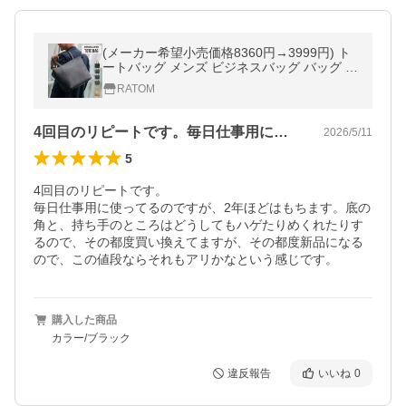
(メーカー希望小売価格8360円→3999円) ト
ートバッグ メンズ ビジネスバッグ バッグ カ
バン メンズバッグ ビジネストートバッグ レ
RATOM
ザー 50代 40代 送料無料 爆買
4回目のリピートです。毎日仕事用に使っ…
2026/5/11
5
4回目のリピートです。

毎日仕事用に使ってるのですが、2年ほどはもちます。底の
角と、持ち手のところはどうしてもハゲたりめくれたりす
るので、その都度買い換えてますが、その都度新品になる
ので、この値段ならそれもアリかなという感じです。
購入した商品
カラー/ブラック
違反報告
いいね
0