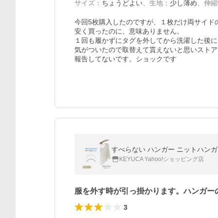
サイズ
：
ちょうどよい
、
生地
：
少し薄め
、
伸縮
今回5枚購入したのですが、１枚だけ両サイド
安く買ったのに、意味ありません。

１回も履かずにタグを外してから洗濯した後に

気がついたので取替えて貰えないと思いストア
報告してないです。ショックです
すべらない ハンガー ニットハンガー
KEYUCA Yahoo!ショッピング店
服を外す時が引っ掛かります。ハンガー
3