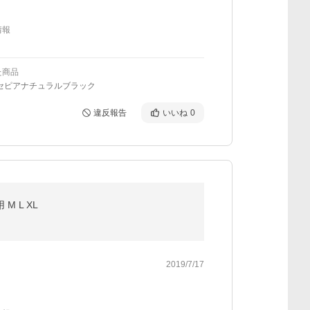
情報
た商品
/セピアナチュラルブラック
違反報告
いいね
0
 L XL
2019/7/17