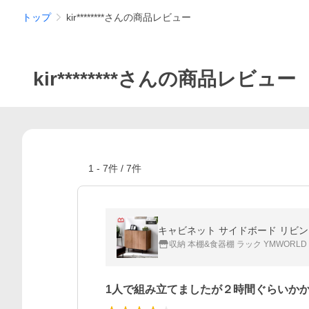
トップ
kir********さんの商品レビュー
kir********さんの商品レビュー
1
-
7
件 /
7
件
収納 本棚&食器棚 ラック YMWORLD
1人で組み立てましたが２時間ぐらいか