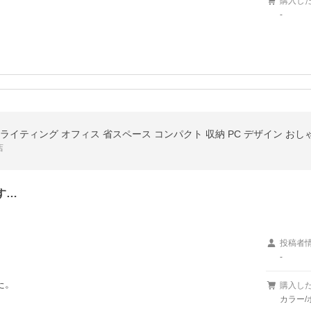
購入し
-
m ライティング オフィス 省スペース コンパクト 収納 PC デザイン お
店
す…
投稿者
-
購入し
カラー/