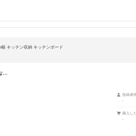
0cm幅 キッチン収納 キッチンボード
な…
投稿者
-
購入し
-