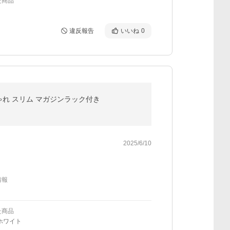
た商品
違反報告
いいね
0
しゃれ スリム マガジンラック付き
2025/6/10
情報
た商品
ホワイト