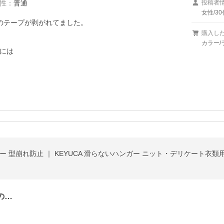
性
：
普通
投稿者
女性/30
のテープが剥がれてました。

購入し
カラー/
には

 型崩れ防止 ｜ KEYUCA 滑らないハンガー ニット・デリケート衣類用
の…