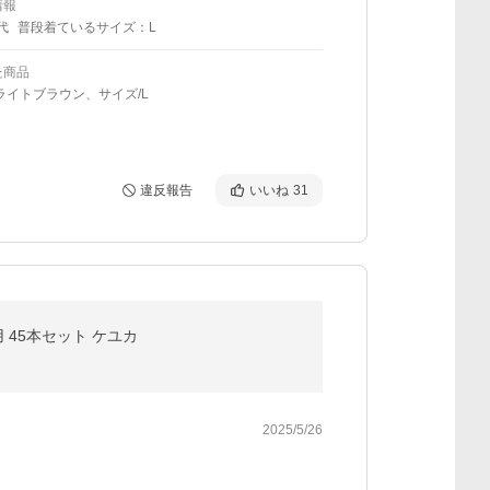
情報
代
普段着ているサイズ：L
た商品
ライトブラウン、サイズ/L
違反報告
いいね
31
 45本セット ケユカ
2025/5/26