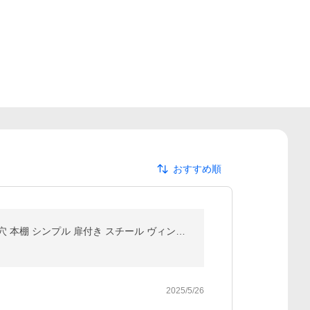
おすすめ順
キャビネット サイドボード リビングボード 幅90cm 北欧 木製 おしゃれ スリム 脚付き 電源タップ コード穴 本棚 シンプル 扉付き スチール ヴィンテージ
2025/5/26