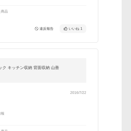
た商品
違反報告
いいね
1
ラック キッチン収納 背面収納 山善
2016/7/22
情報