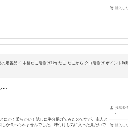
購入し
-
定番品／ 本格たこ唐揚げ1kg たこ たこから タコ唐揚げ ポイント利
し…
投稿者
-
とにかく柔らかい！試しに半分揚げてみたのですが、主人と
口しか食べられませんでした。味付けも気に入った見たいで
購入し