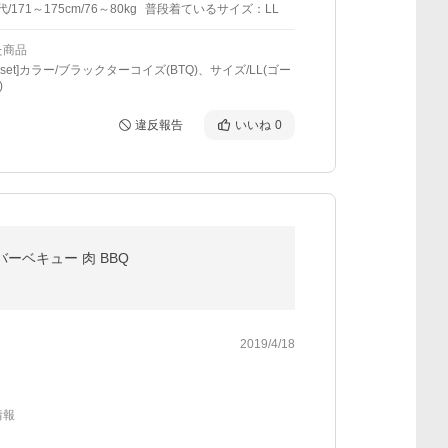
代/171～175cm/76～80kg
普段着ているサイズ：LL
た商品
01set]カラー/ブラックターコイズ(BTQ)、サイズ/LL(ゴー
)
違反報告
いいね
0
バーベキュー 肉 BBQ
2019/4/18
情報