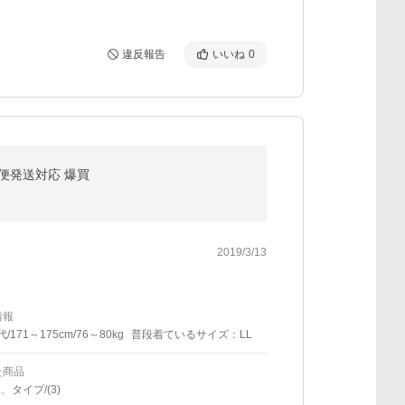
違反報告
いいね
0
ル便発送対応 爆買
2019/3/13
情報
代/171～175cm/76～80kg
普段着ているサイズ：LL
た商品
、タイプ/(3)