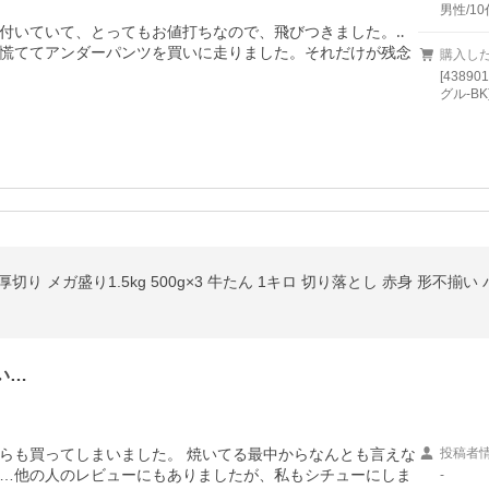
男性/10
付いていて、とってもお値打ちなので、飛びつきました。‥
慌ててアンダーパンツを買いに走りました。それだけが残念
購入し
[4389
グル-BK
切り メガ盛り1.5kg 500g×3 牛たん 1キロ 切り落とし 赤身 形不揃い 
い…
らも買ってしまいました。 焼いてる最中からなんとも言えな
投稿者
…他の人のレビューにもありましたが、私もシチューにしま
-