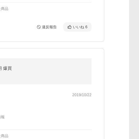
た商品
違反報告
いいね
6
用 爆買
2019/10/22
情報
た商品