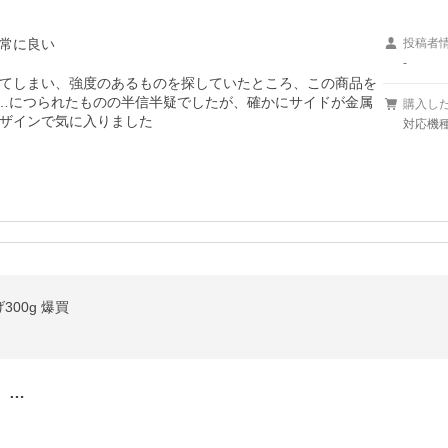
常に良い
投稿者
-
てしまい、強度のあるものを探していたところ、この商品を
止…につられたものの半信半疑でしたが、確かにサイドが金属
購入し
ザインで気に入りました
対応機種/
00g 爆買
、…