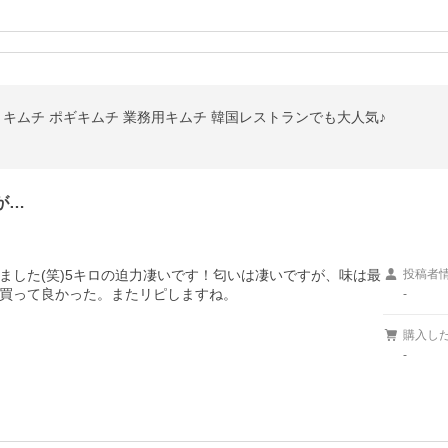
 キムチ ポギキムチ 業務用キムチ 韓国レストランでも大人気♪
が…
ました(笑)5キロの迫力凄いです！匂いは凄いですが、味は最
投稿者
買って良かった。またリピしますね。
-
購入し
-