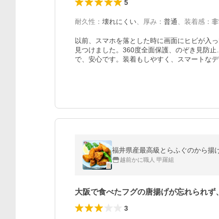
5
耐久性
：
壊れにくい
、
厚み
：
普通
、
装着感
：
非
以前、スマホを落とした時に画面にヒビが入っ
見つけました。360度全面保護、のぞき見防
で、安心です。装着もしやすく、スマートなデ
福井県産最高級とらふぐのから揚げ3
越前かに職人 甲羅組
大阪で食べたフグの唐揚げが忘れられず
3