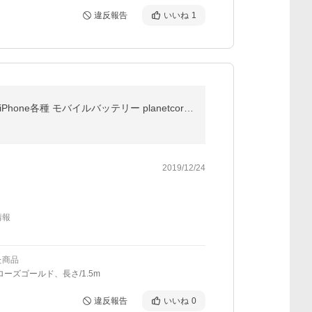
違反報告
いいね
1
iPhone 充電ケーブル 充電器 コード 1m 1.5m 25cm 50cm 急速充電 断線防止 強化素材 iPhone11 iPhoneX iPhone各種 モバイルバッテリー planetcord 90日保証
2019/12/24
情報
た商品
ローズゴールド、長さ/1.5m
違反報告
いいね
0