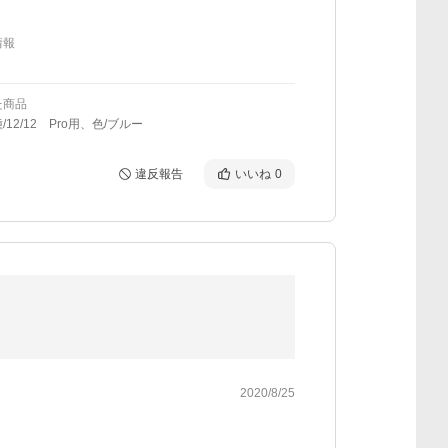
情報
た商品
12/12 Pro用、色/ブルー
違反報告
いいね
0
2020/8/25