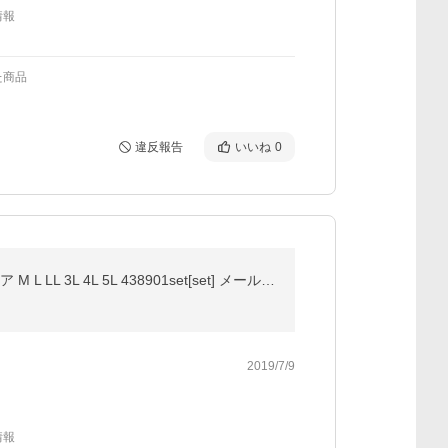
情報
た商品
違反報告
いいね
0
フィットネス水着 メンズ セット スイムキャップ FILA フィラ 選べる ゴーグル スイムインナー スイムウェア M L LL 3L 4L 5L 438901set[set] メール便送料無料
2019/7/9
情報