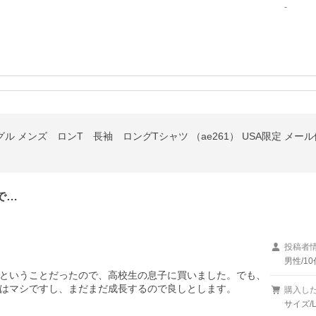
-
ンイーグル メンズ ロンT 長袖 ロングTシャツ （ae261） USA限定 メー
で…
投稿者
男性/10
ということだったので、高校生の息子に買いました。でも、
はマシですし、まだまだ成長するので良しとします。
購入し
サイズ/L