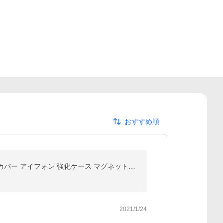
おすすめ順
iPhone13 ケース 覗き見防止 iPhone13 mini ガラスカバー iPhone 13 Pro/Max 保護ケース iPhone 12 透明カバー アイフォン 強化ケース マグネット式 耐衝撃
2021/1/24