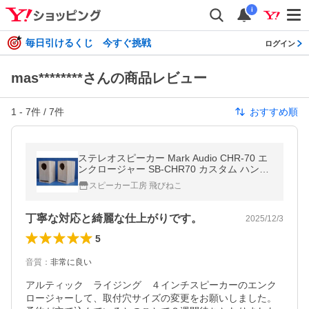
i
毎日引けるくじ 今すぐ挑戦
ログイン
mas********さんの商品レビュー
1
-
7
件 /
7
件
おすすめ順
ステレオスピーカー Mark Audio CHR-70 エ
ンクロージャー SB-CHR70 カスタム ハンド
メイド ウッド 木製
スピーカー工房 飛びねこ
丁寧な対応と綺麗な仕上がりです。
2025/12/3
5
音質
：
非常に良い
アルティック　ライジング　４インチスピーカーのエンク
ロージャーして、取付穴サイズの変更をお願いしました。