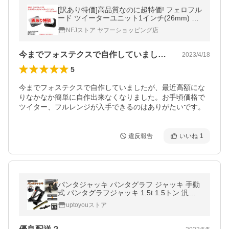
[訳あり特価]高品質なのに超特価! フェロフル
ード ツイーターユニット1インチ(26mm) 12
Ω/MAX20W[スピーカー自作/DIYオーディオ]
NFJストア ヤフーショッピング店
今までフォステクスで自作していましたが…
2023/4/18
5
今までフォステクスで自作していましたが、最近高額にな
りなかなか簡単に自作出来なくなりました。お手頃価格で
ツイター、フルレンジが入手できるのはありがたいです。
違反報告
いいね
1
パンタジャッキ パンタグラフ ジャッキ 手動
式 パンタグラフジャッキ 1.5t 1.5トン 汎用
手動 タイヤ交換 ホイール交換 ホイル交換 ジ
uptoyouストア
ャッキabc