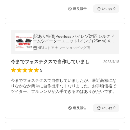
違反報告
いいね
0
[訳あり特価]Peerless ハイレゾ対応 シルクド
ームツイーターユニット1インチ(25mm) 4Ω/
MAX160W [スピーカー自作/DIYオーディオ]
NFJストア ヤフーショッピング店
今までフォステクスで自作していましたが…
2023/4/18
5
今までフォステクスで自作していましたが、最近高額にな
りなかなか簡単に自作出来なくなりました。お手頃価格で
ツイター、フルレンジが入手できるのはありがたいです。
違反報告
いいね
0