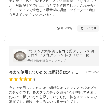
予約が立て込んでいるとのことで２週間待ちとなりました
が、対応が丁寧で仕上げもとても綺麗でした。これからオ
イルステインで着色して吸音材の調整、ツイーターの追加
も考えていきたいと思います。
違反報告
いいね
0
パンチング太郎 流し台ゴミ受 ステンレス 流
し台 生ごみ 台所 シンク 排水 スピード配送
宅配便 送料無料
生活便利雑貨ランクアップ
今まで使用していたのは網部分はステンレ…
2023/4/26
5
今まで使用していたのは　網部分はステンレスで枠はプラ
スチックです。枠のプラスチック部分がひび割れてきまし
たので、新しいものを探していました。枠もステンレスで
清潔です。値段も手ごろなのも良かったです。