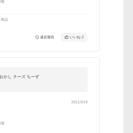
情報
た商品
違反報告
いいね
2
 おかし チーズ ちーず
2021/3/19
情報