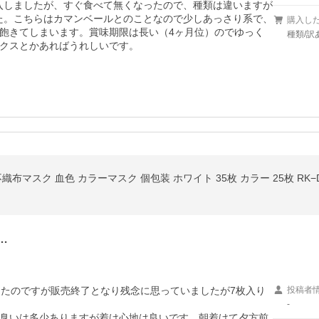
購入しましたが、すぐ食べて無くなったので、種類は違いますが
した。こちらはカマンベールとのことなので少しあっさり系で、
購入し
飽きてしまいます。賞味期限は長い（4ヶ月位）のでゆっく
種類/
クスとかあればうれしいです。
マスク 血色 カラーマスク 個包装 ホワイト 35枚 カラー 25枚 RK−D7SW 
…
ったのですが販売終了となり残念に思っていましたが7枚入り
投稿者
-
臭いは多少ありますが着け心地は良いです。朝着けて夕方前