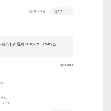
違反報告
いいね
1
布 感染予防 通勤 KFマスク KF94相当
2021/6/14
情報
た商品
ホワイト