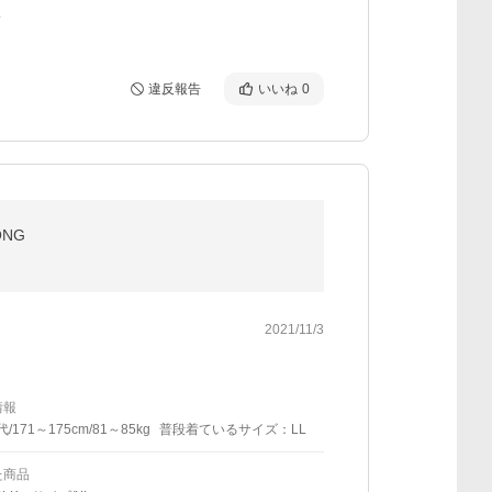
L
違反報告
いいね
0
ONG
2021/11/3
情報
代/171～175cm/81～85kg
普段着ているサイズ：LL
た商品