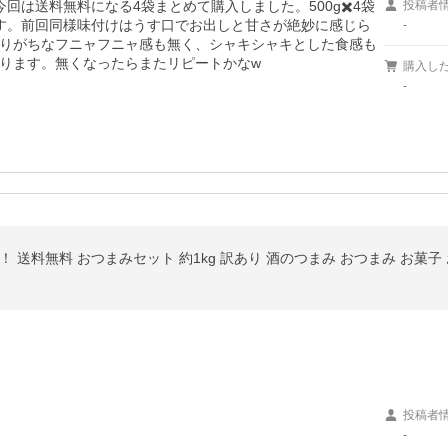
回は送料無料になる4袋まとめて購入しました。500g✖️4袋
投稿者
す。前回同様味付けはうす口でお出しと甘さが絶妙に感じら
-
りがちなフニャフニャ感も無く、シャキシャキとした食感も
ります。無くなったらまたリピートかなw
購入し
-
 送料無料 おつまみセット 約1kg 訳あり 酒のつまみ おつまみ お菓子
投稿者
-