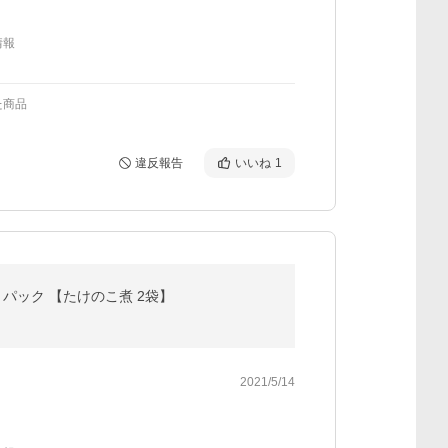
情報
た商品
違反報告
いいね
1
パック 【たけのこ煮 2袋】
2021/5/14