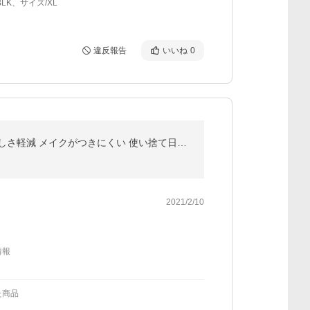
BLK、サイズ/XL
違反報告
いいね
0
日本製 3D立体 4層構造 マスク 不織布 個包装 5枚入り VFE99% BFE99% PFE99% サージカルマスク 息苦しさ軽減 メイクがつきにくい 使い捨て日本製マスク
2021/2/10
情報
た商品