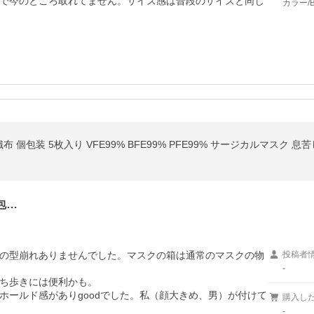
で今のところ取れてません。サイズ感は普段のサイズと同じ
カラー/
包…
の型崩れありませんでした。マスクの箱は通常のマスクの物
投稿者
-
ち歩きには便利かも。

ホールド感がありgoodでした。私（顔大きめ、男）が付けて
購入し
-