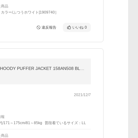
た商品
カラー/ふつうホワイト[1909740］
違反報告
いいね
0
【即納】トミー ヒルフィガー Tommy Hilfiger メンズ ダウン・中綿ジャケット アウター CLASSIC NYLON HOODY PUFFER JACKET 158AN508 BLACK フード ロゴ
2021/12/7
情報
代/171～175cm/81～85kg
普段着ているサイズ：LL
た商品