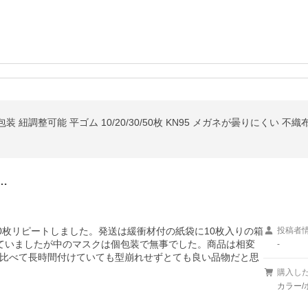
包装 紐調整可能 平ゴム 10/20/30/50枚 KN95 メガネが曇りにくい 不織
…
0枚リピートしました。発送は緩衝材付の紙袋に10枚入りの箱
投稿者
ていましたが中のマスクは個包装で無事でした。商品は相変
-
比べて長時間付けていても型崩れせずとても良い品物だと思
購入し
カラー/