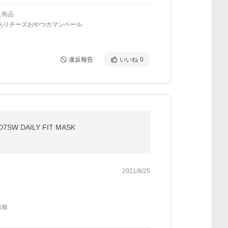
た商品
訳ありチーズおやつカマンベール
違反報告
いいね
0
DAILY FIT MASK
2021/8/25
情報