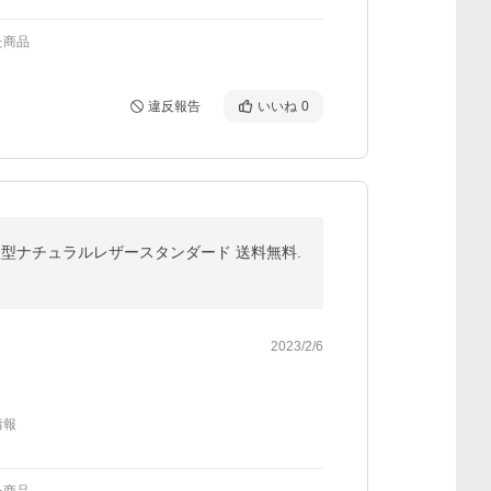
た商品
違反報告
いいね
0
カバー手帳型ナチュラルレザースタンダード 送料無料.
2023/2/6
情報