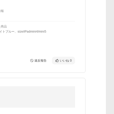
情報
た商品
ライトブルー、size/iPadmini4/mini5
違反報告
いいね
0