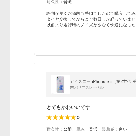
耐久性
：
普通
評判が良くお値段も手頃でしたので購入してみ
タイヤ交換してからまだ数日しか経っていませ
バリアスレーベル
とてもかわいいです
5
耐久性
：
普通
、
厚み
：
普通
、
装着感
：
良い