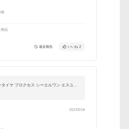
情報
た商品
違反報告
いいね
2
【数量限定特価】【4本セット】TOYO TIRE (トーヨータイヤ) PROXES CL1 SUV 235/55R18 100V サマータイヤ プロクセス シーエルワン エスユーブイ
2023/5/18