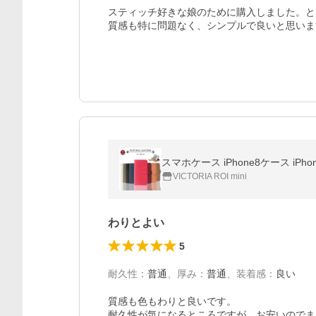
スティッチ好きな娘のために購入しました。と
質感も特に問題なく、シンプルで良いと思いま
スマホケース iPhone8ケース iP
VICTORIA ROI mini
わりとよい
5
耐久性
：
普通
、
厚み
：
普通
、
装着感
：
良い
質感も色もわりと良いです。

耐久性が気になるところですが、お安いのでま