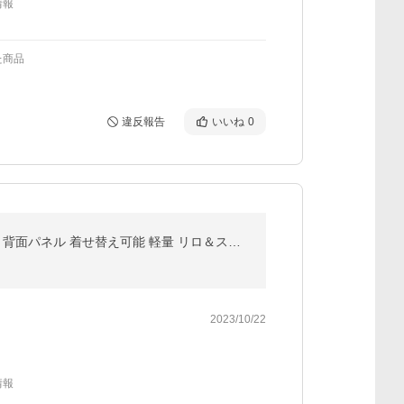
情報
た商品
違反報告
いいね
0
ディズニー iPhone SE（第2世代 第3世代） 8 7 ハイブリッド ケース カバー 耐衝撃 衝撃吸収 TPUケース＋背面パネル 着せ替え可能 軽量 リロ＆スティッチ
2023/10/22
情報