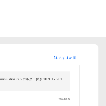
おすすめ順
[DBH]iPad ケース タッチペン フィルム付き オートスリープ対応 Air5 第5世代 第11世代 第9世代 第10世代 mini6 Air4 ペンホルダー付き 10.9 9.7 2017 2018 Pro
2024/1/9