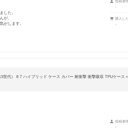
投稿者
-
ました。

んが、

購入し
-
投稿者
-