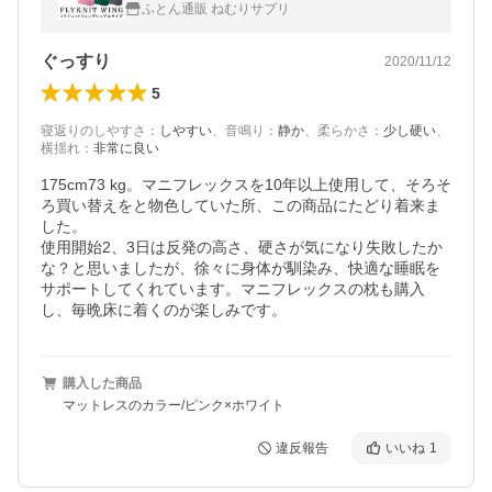
ふとん通販 ねむりサプリ
ぐっすり
2020/11/12
5
寝返りのしやすさ
：
しやすい
、
音鳴り
：
静か
、
柔らかさ
：
少し硬い
、
横揺れ
：
非常に良い
175cm73 kg。マニフレックスを10年以上使用して、そろそ
ろ買い替えをと物色していた所、この商品にたどり着来ま
した。

使用開始2、3日は反発の高さ、硬さが気になり失敗したか
な？と思いましたが、徐々に身体が馴染み、快適な睡眠を
サポートしてくれています。マニフレックスの枕も購入
し、毎晩床に着くのが楽しみです。
購入した商品
マットレスのカラー/ピンク×ホワイト
違反報告
いいね
1