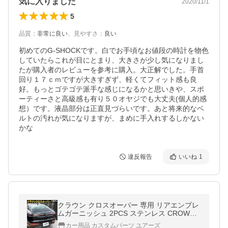
気に入りました
2020/11/1
5
品質
：
非常に良い
、
見やすさ
：
良い
初めてのG-SHOCKです。白でお手頃なお値段の時計を物色
していたらこれが目にとまり、大きさが少し気になりまし
たが購入者のレビューを参考に購入。大正解でした。手首
回り１７ｃｍですが大きすぎず、軽くてフィット感も良
好。もっとゴテゴテ派手な感じになるかと思いきや、スポ
ーティーさと高級感も有り５０オヤジでも大丈夫(個人的感
想）です。液晶部分は正直見づらいです。あと将来的なベ
ルトの汚れが気になりますが、まめに手入れするしかない
かな
違反報告
いいね
1
クラウン クロスオーバー 専用 リアエンブレ
ムガーニッシュ 2PCS ステンレス CROWN
CROSSOVER リア エンブレム ドレスアップ
カー用品 カスタムパーツ ユアーズ