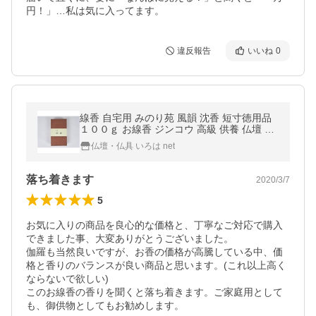
円！」…私は気に入ってます。
違反報告
いいね
0
線香 自宅用 みのり苑 風韻 沈香 短寸徳用品
１００ｇ お線香 ジンコウ 高級 供養 仏壇 上
品 贈答用 お悔やみ
仏壇・仏具 いろは net
落ち着きます
2020/3/7
5
お気に入りの商品を良心的な価格と、丁寧なご対応で購入
できました事、大変ありがとうございました。

伽羅も当然良いですが、お香の価格が高騰している中、価
格と香りのバランスが良い商品と思います。(これ以上高く
ならないで欲しい)

このお線香の香りを聞くと落ち着きます。ご家庭用として
も、御供物としてもお勧めします。