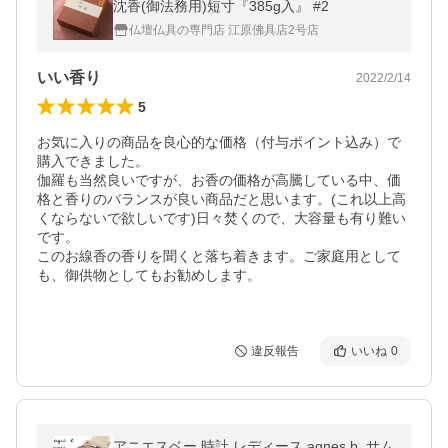
沈香(御法務用)短寸『385g入』 #2
仏壇仏具の専門店 江原佛具店2号店
いい香り
2022/2/14
5
お気に入りの商品を良心的な価格（付与ポイント込み）で
購入できました。

伽羅も当然良いですが、お香の価格が高騰している中、価
格と香りのバランスが良い商品だと思います。(これ以上高
くならないで欲しいです)日々焚くので、大容量も有り難い
です。

このお線香の香りを聞くと落ち着きます。ご家庭用として
も、御供物としてもお勧めします。

違反報告
いいね
0
アニエスベー 時計 レディース agnes b. サム