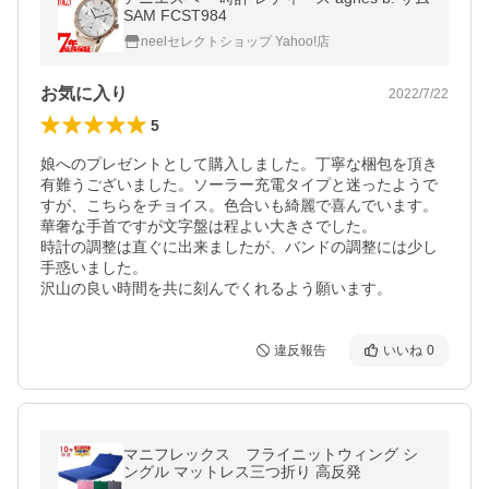
SAM FCST984
neelセレクトショップ Yahoo!店
お気に入り
2022/7/22
5
娘へのプレゼントとして購入しました。丁寧な梱包を頂き
有難うございました。ソーラー充電タイプと迷ったようで
すが、こちらをチョイス。色合いも綺麗で喜んでいます。
華奢な手首ですが文字盤は程よい大きさでした。

時計の調整は直ぐに出来ましたが、バンドの調整には少し
手惑いました。

違反報告
いいね
0
マニフレックス フライニットウィング シ
ングル マットレス三つ折り 高反発