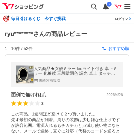
i
毎日引けるくじ 今すぐ挑戦
ログイン
ryu********さんの商品レビュー
1
-
10
件 /
52
件
おすすめ順
人気商品★女優ミラー ledライト付き 卓上ミ
ラー 化粧鏡 三段階調色 調光 卓上 タッチス
イッチ 記憶機能 高輝度 省エネ ドレッサー用
川崎阿福買取
化粧台 楕円形 自撮り 照明
面倒で無ければ。
2026/4/26
3
この商品、1週間ほど空けて２つ買いました。

先ず最初の商品が到着。周りの装飾は少し雑な仕上げです
が許容範囲。電源入れるもチカチカと点滅し使い物になら
ない。メールで連絡し直ぐに対応（代替のコードを送ると