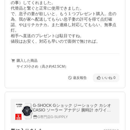
の事）してくれました。

代替品と繋ぐと正常に使用できました。

で、息子の妻が欲しいと、もう１つプレゼント購入。念の
為、我が家へ配送してもらい息子妻の許可を得て点灯確
認、やはりチカチカ。また連絡し対応してもらい、無事点
灯。

相手へ直送のプレゼントは駄目ですね。

購入した商品
サイズ/小さめ（高さ約42.5CM）
違反報告
いいね
0
G-SHOCK Gショック ジーショック カシオ
CASIO ソーラー アナデジ 腕時計 ホワイト
ブラック GAS-100B-7A 逆輸入海外モデル
G専門店G-SUPPLY