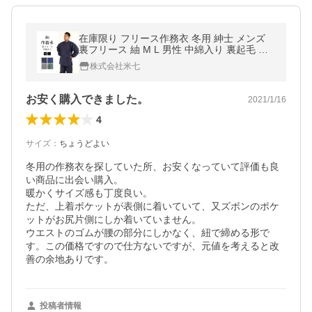
在庫限り フリース作務衣 冬用 紳士 メンズ
裏フリース 紬 M L 男性 中綿入り 裏起毛 さ
むえ 防寒 あったか 紺 灰 緑 作業着 部屋着
株式会社米七
制服 防寒具 91-11003
お安く購入できました。
2021/1/16
4
サイズ
：
ちょうどよい
冬用の作務衣を探していた所、お安くなっていて評価も良
い商品に出会い購入。

暖かくサイズ感も丁度良い。

ただ、上着ボケットが表側に着いていて、又ズボンのポケ
ットがお尻片側にしか着いていません。

ウエストのゴムが腰の部分にしかなく、紐で締める形で
す。この価格ですので仕方ないですが、元値を考えると改
善の余地ありです。
投稿者情報