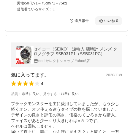
男性/50代/71～75cm/71～75kg
普段着ているサイズ：L
違反報告
いいね
0
セイコー（SEIKO） 逆輸入 腕時計 メンズ ク
ロノグラフ SSB031P1（SSB031PC）
neelセレクトショップ Yahoo!店
気に入ってます。
2020/11/9
4
品質
：
非常に良い
、
見やすさ
：
非常に良い
ブラックモンスターを主に愛用していましたが、もう少し
軽くオン、オフ使える違うタイプの物を探していました。
デザインの良さと評価の高さ、価格のてごろさから購入。

フェイスがあと少一回り大きければ⭐️５つです。

ベゼルは回転しません。

届いて直ぐに、妻に「なんぼに見える？」と聞くと「一万