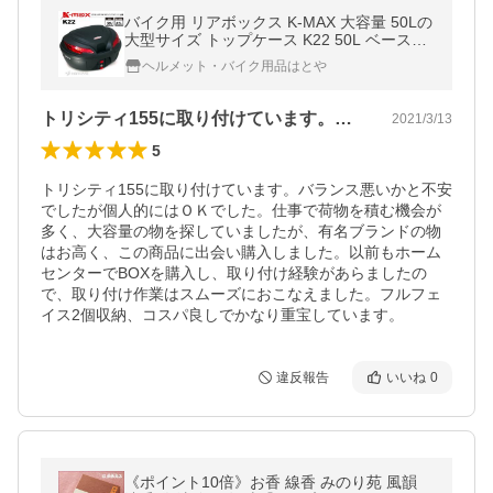
バイク用 リアボックス K-MAX 大容量 50Lの
大型サイズ トップケース K22 50L ベースプ
レート着脱可能
ヘルメット・バイク用品はとや
トリシティ155に取り付けています。バ…
2021/3/13
5
トリシティ155に取り付けています。バランス悪いかと不安
でしたが個人的にはＯＫでした。仕事で荷物を積む機会が
多く、大容量の物を探していましたが、有名ブランドの物
はお高く、この商品に出会い購入しました。以前もホーム
センターでBOXを購入し、取り付け経験があらましたの
で、取り付け作業はスムーズにおこなえました。フルフェ
イス2個収納、コスパ良しでかなり重宝しています。
違反報告
いいね
0
《ポイント10倍》お香 線香 みのり苑 風韻