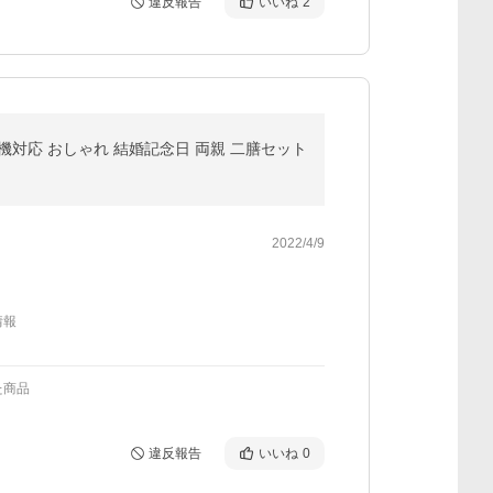
違反報告
いいね
2
洗機対応 おしゃれ 結婚記念日 両親 二膳セット
2022/4/9
情報
た商品
違反報告
いいね
0