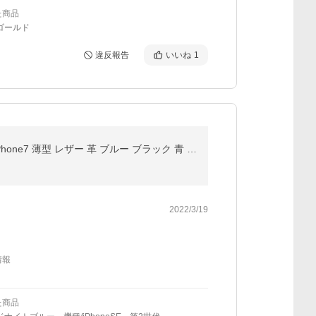
た商品
ゴールド
違反報告
いいね
1
iPhone 17e ケース 手帳型 iPhone17 iPhone16e カバー おしゃれ iPhone16 第3世代 SE第2世代 iPhone8 iPhone7 薄型 レザー 革 ブルー ブラック 青 黒 送料無料
2022/3/19
情報
た商品