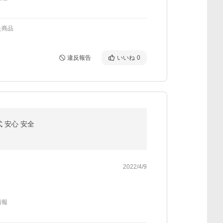
た商品
違反報告
いいね
0
 安心 安全
2022/4/9
情報