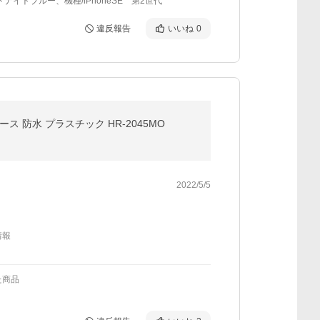
ドナイトブルー、機種/iPhoneSE 第2世代
違反報告
いいね
0
 防水 プラスチック HR-2045MO
2022/5/5
情報
た商品