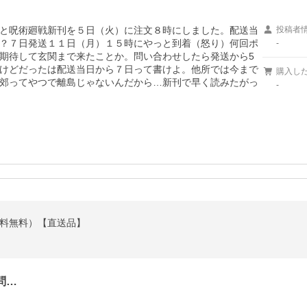
と呪術廻戦新刊を５日（火）に注文８時にしました。配送当
投稿者
？７日発送１１日（月）１５時にやっと到着（怒り）何回ポ
-
期待して玄関まで来たことか。問い合わせしたら発送から5
けどだったは配送当日から７日って書けよ。他所では今まで
購入し
郊ってやつで離島じゃないんだから…新刊で早く読みたがっ
-
（送料無料）【直送品】
問…