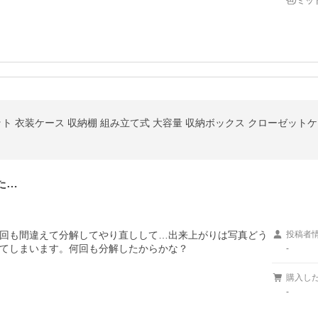
色/ミッ
ト 衣装ケース 収納棚 組み立て式 大容量 収納ボックス クローゼットケース
た…
回も間違えて分解してやり直しして…出来上がりは写真どう
投稿者
-
購入し
-