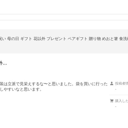
祝い 母の日 ギフト 花以外 プレゼント ペアギフト 贈り物 めおと箸 食
外…
装は立派で見栄えするな〜と思いました。袋を買いに行った
投稿者
しやすいなと思います。
-
購入し
-