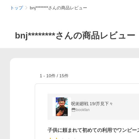
トップ
bnj********さんの商品レビュー
bnj********さんの商品レビュー
1
-
10
件 /
15
件
呪術廻戦 19/芥見下々
bookfan
子供に頼まれて初めての利用でワンピー