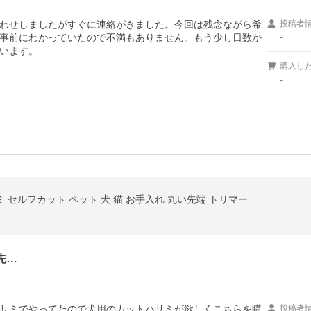
わせしましたがすぐに連絡がきました。今回は残念ながら希
投稿者
事前にわかっていたので不満もありません。もう少し日数か
-
購入し
-
 セルフカット ペット 犬 猫 お手入れ 丸い先端 トリマー
先…
サミでやってたので犬用のカットハサミが欲しくこちらを購
投稿者