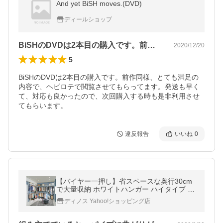
And yet BiSH moves.(DVD)
ディールショップ
BiSHのDVDは2本目の購入です。前…
2020/12/20
5
BiSHのDVDは2本目の購入です。前作同様、とても満足の
内容で、ヘビロテで閲覧させてもらってます。発送も早く
て、対応も良かったので、次回購入する時も是非利用させ
てもらいます。
違反報告
いいね
0
【バイヤー一押し】省スペースな奥行30cm
で大量収納 ホワイトハンガー ハイタイプ 幅
230〜300cm 500304
ディノス Yahoo!ショッピング店