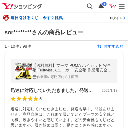
i
毎日引けるくじ 今すぐ挑戦
ログイン
sor********さんの商品レビュー
1
-
10
件 /
98
件
おすすめ順
【送料無料】プーマ PUMA ハイカット 安全
靴 Fulltwist スニーカー 安全靴 作業用安全靴
強化プラ芯入り
作業服の専門店だるま商店
迅速に対応していただきました。発送も早…
2021/1/18
5
迅速に対応していただきました。発送も早く、問題ありま
せん。商品自体は、これまで履いていたプーマの安全靴と
同様、履きやすいと感じています。どの安全靴も同じだと
思いますが、履き始めは硬く、動きにくさを感じますが、