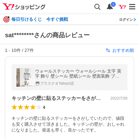
i
毎日引けるくじ 今すぐ挑戦
ログイン
sat********さんの商品レビュー
1
-
10
件 /
27
件
おすすめ順
ウォールステッカー ウォールシール 文字 英
字 飾り 壁シール 壁紙シール 壁面装飾 ブラ
ック インテリア おしゃれ
プラスナオYahoo!店
キッチンの壁に貼るステッカーをさがして…
2022/7/30
4
キッチンの壁に貼るステッカーをさがしていたので、値段
も安く購入させて頂きました。キッチンの壁が、おしゃれ
になりました。発送も早く、良かったです。