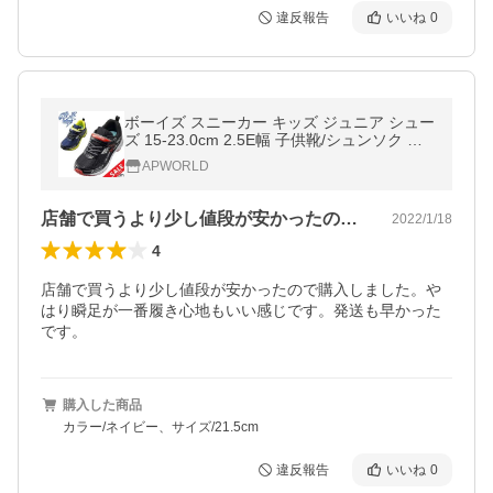
違反報告
いいね
0
ボーイズ スニーカー キッズ ジュニア シュー
ズ 15-23.0cm 2.5E幅 子供靴/シュンソク 瞬
足 SYUNSOKU シュンソクV8/子ども 男の子
APWORLD
運動靴 小学生 男児 /SJC9380
店舗で買うより少し値段が安かったので購…
2022/1/18
4
店舗で買うより少し値段が安かったので購入しました。や
はり瞬足が一番履き心地もいい感じです。発送も早かった
です。
購入した商品
カラー/ネイビー、サイズ/21.5cm
違反報告
いいね
0