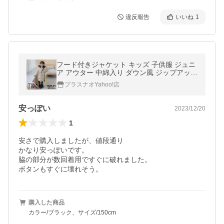
違反報告
いいね
1
フード付きジャケット キッズ 子供服 ジュニ
ア アウター 中綿入り ダウン風 ジップアップ
ロング丈 ミディアム丈 膝丈 スナップボタン
プラスナオYahoo!店
ジャンパー
安っぽい
2023/12/20
1
安さで購入しましたが、値段通り

かなり安っぽいです。

脇の部分が数回着用ですぐに破れました。

ボタンもすぐに壊れそう。
購入した商品
カラー/ブラック、サイズ/150cm