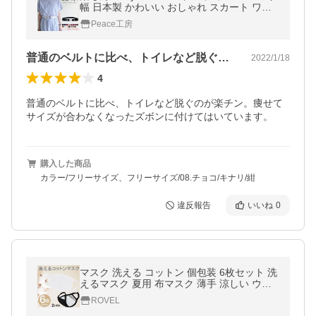
幅 日本製 かわいい おしゃれ スカート ワン
ピース
Peace工房
普通のベルトに比べ、トイレなど脱ぐのが…
2022/1/18
4
普通のベルトに比べ、トイレなど脱ぐのが楽チン。痩せて
サイズが合わなくなったズボンに付けてはいています。
購入した商品
カラー/フリーサイズ、フリーサイズ/08.チョコ/キナリ/紺
違反報告
いいね
0
マスク 洗える コットン 個包装 6枚セット 洗
えるマスク 夏用 布マスク 薄手 涼しい ウィ
ルス対策 送料無料
ROVEL