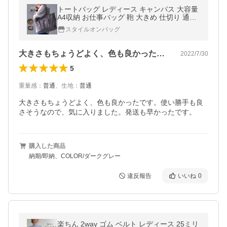
トートバッグ レディース キャンバス 大容量
A4収納 お仕事バッグ 鞄 大きめ 仕切り 通勤
通学 大人 LIZDAYS リズデイズ
スタイルオンバッグ
大きさもちょうどよく、色も良かったです…
2022/7/30
5
重量感
：
普通
、
生地
：
普通
大きさもちょうどよく、色も良かったです。使い勝手も良
さそうなので、気に入りました。発送も早かったです。
購入した商品
納期/即納、COLOR/ダークグレー
違反報告
いいね
0
楽ちん 2way ゴム ベルト レディース 25ミリ