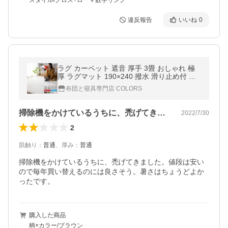
スタイル/クロス+ローマ数字リング
違反報告
いいね
0
ラグ カーペット 遮音 厚手 3畳 おしゃれ 極
厚 ラグマット 190×240 撥水 滑り止め付 防
音 フランネル オールシーズン ペット 足音
布団と寝具専門店 COLORS
北欧 20A021
掃除機をかけているうちに、禿げてきまし…
2022/7/30
2
肌触り
：
普通
、
厚み
：
普通
掃除機をかけているうちに、禿げてきました。値段は安い
ので毎年買い替えるのには良さそう。暑さはちょうどよか
ったです。
購入した商品
柄×カラー/ブラウン