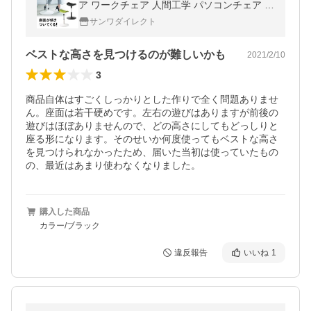
ア ワークチェア 人間工学 パソコンチェア 椅
子 イス おしゃれ レジ業務 150-SNCERG9
サンワダイレクト
ベストな高さを見つけるのが難しいかも
2021/2/10
3
商品自体はすごくしっかりとした作りで全く問題ありませ
ん。座面は若干硬めです。左右の遊びはありますが前後の
遊びはほぼありませんので、どの高さにしてもどっしりと
座る形になります。そのせいか何度使ってもベストな高さ
を見つけられなかったため、届いた当初は使っていたもの
の、最近はあまり使わなくなりました。
購入した商品
カラー/ブラック
違反報告
いいね
1