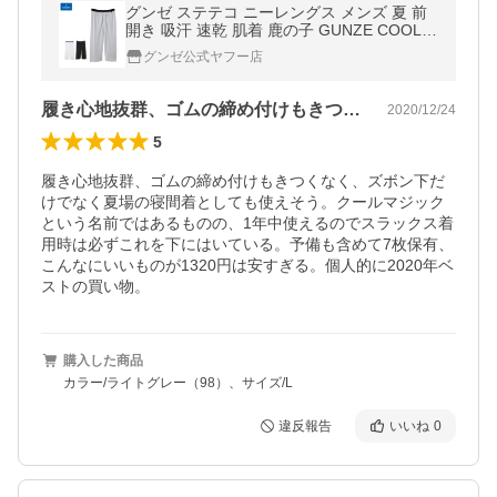
グンゼ ステテコ ニーレングス メンズ 夏 前
開き 吸汗 速乾 肌着 鹿の子 GUNZE COOLM
AGIC クールマジック MC2507 M-LL
グンゼ公式ヤフー店
履き心地抜群、ゴムの締め付けもきつくな…
2020/12/24
5
履き心地抜群、ゴムの締め付けもきつくなく、ズボン下だ
けでなく夏場の寝間着としても使えそう。クールマジック
という名前ではあるものの、1年中使えるのでスラックス着
用時は必ずこれを下にはいている。予備も含めて7枚保有、
こんなにいいものが1320円は安すぎる。個人的に2020年ベ
ストの買い物。
購入した商品
カラー/ライトグレー（98）、サイズ/L
違反報告
いいね
0