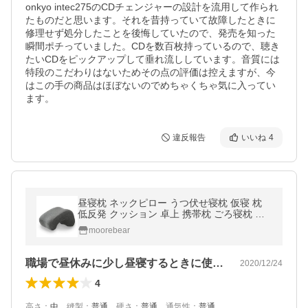
onkyo intec275のCDチェンジャーの設計を流用して作られ
たものだと思います。それを昔持っていて故障したときに
修理せず処分したことを後悔していたので、発売を知った
瞬間ポチっていました。CDを数百枚持っているので、聴き
たいCDをピックアップして垂れ流ししています。音質には
特段のこだわりはないためその点の評価は控えますが、今
はこの手の商品はほぼないのでめちゃくちゃ気に入ってい
ます。
違反報告
いいね
4
昼寝枕 ネックピロー うつ伏せ寝枕 仮寝 枕
低反発 クッション 卓上 携帯枕 ごろ寝枕 う
つぶせ寝 枕 コンパクト昼寝 枕 デスク オフ
moorebear
ィス 旅行 まくら
職場で昼休みに少し昼寝するときに使うた…
2020/12/24
4
高さ
：
中
、
縫製
：
普通
、
硬さ
：
普通
、
通気性
：
普通