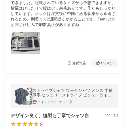
できました。記載されているサイズから予想できますが、
横幅はぴったりで縦は少し余裕ありです。作りもしっかり
しています。ネックは注文後に中国にある倉庫から直送さ
れるため、到着まで2週間近くかかることです。Temuとか
と同じ仕組みで胡散臭さがありますね。。。
違反報告
いいね
0
ストライプシャツ ワークシャツ メンズ 半袖
厚手 ヒッコリーストライプ ピンストライプ
日本製 国産 MADE IN JAPAN macbatros マ
クインテット ヤフー店
クバトロス 爆買 父の日
デザイン良く、縫製も丁寧でシャツ自体は…
2024/7/3
5