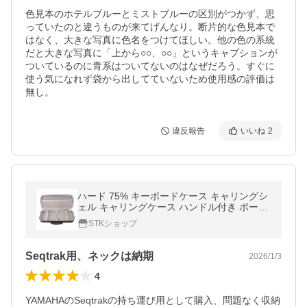
色見本のホテルブルーとミストブルーの区別がつかず、思
っていたのと違うものが来てげんなり。断片的な色見本で
はなく、大きな写真に色名をつけてほしい。他の色の系統
だと大きな写真に「上から○○、○○」というキャプションが
ついているのに青系はついてないのはなぜだろう。すぐに
使う気になれず袋から出してていないため使用感の評価は
無し。
違反報告
いいね
2
ハード 75% キーボードケース キャリングシ
ェル キャリングケース ハンドル付き ポータ
ブル シンプル ハード 旅行 収納ケース キー
STKショップ
ボード 収納バ
Seqtrak用、ネックは納期
2026/1/3
4
YAMAHAのSeqtrakの持ち運び用として購入、問題なく収納