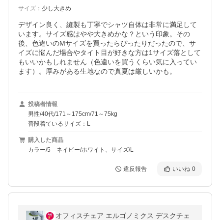
サイズ
：
少し大きめ
デザイン良く、縫製も丁寧でシャツ自体は非常に満足して
います。サイズ感はやや大きめかな？という印象。その
後、色違いのMサイズを買ったらぴったりだったので、サ
イズに悩んだ場合やタイト目が好きな方は1サイズ落として
もいいかもしれません（色違いを買うくらい気に入ってい
ます）。厚みがある生地なので真夏は厳しいかも。
投稿者情報
男性/40代/171～175cm/71～75kg
普段着ているサイズ：L
購入した商品
カラー/5 ネイビー/ホワイト、サイズ/L
違反報告
いいね
0
オフィスチェア エルゴノミクス デスクチェ