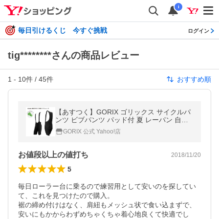
i
毎日引けるくじ 今すぐ挑戦
ログイン
tig********さんの商品レビュー
1
-
10
件 /
45
件
おすすめ順
【あすつく】GORIX ゴリックス サイクルパ
ンツ ビブパンツ パッド付 夏 レーパン 自転
車 メンズ スーツ 男女兼用(BT)
GORIX 公式 Yahoo!店
お値段以上の値打ち
2018/11/20
5
毎日ローラー台に乗るので練習用として安いのを探してい
て、これを見つけたので購入。

裾の締め付けはなく、肩紐もメッシュ状で食い込まずで、
安いにもかからわずめちゃくちゃ着心地良くて快適でし