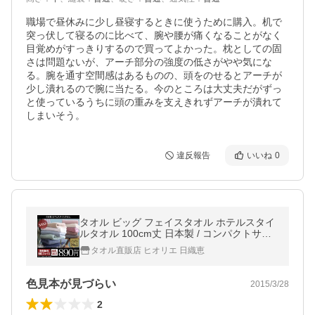
職場で昼休みに少し昼寝するときに使うために購入。机で
突っ伏して寝るのに比べて、腕や腰が痛くなることがなく
目覚めがすっきりするので買ってよかった。枕としての固
さは問題ないが、アーチ部分の強度の低さがやや気にな
る。腕を通す空間感はあるものの、頭をのせるとアーチが
少し潰れるので腕に当たる。今のところは大丈夫だがずっ
と使っているうちに頭の重みを支えきれずアーチが潰れて
しまいそう。
違反報告
いいね
0
タオル ビッグ フェイスタオル ホテルスタイ
ルタオル 100cm丈 日本製 / コンパクトサイ
ズ バスタオル 泉州タオル セール 日用品 サ
タオル直販店 ヒオリエ 日織恵
タプラ 圧縮 送料無料
色見本が見づらい
2015/3/28
2