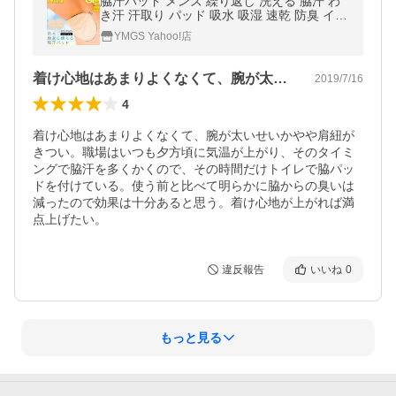
脇汗パッド メンズ 繰り返し 洗える 脇汗 わ
き汗 汗取り パッド 吸水 吸湿 速乾 防臭 イン
ナー 脇パッド 汗対策 シミ防止 レディース兼
YMGS Yahoo!店
用 大汗対策 脇汗対策
着け心地はあまりよくなくて、腕が太いせ…
2019/7/16
4
着け心地はあまりよくなくて、腕が太いせいかやや肩紐が
きつい。職場はいつも夕方頃に気温が上がり、そのタイミ
ングで脇汗を多くかくので、その時間だけトイレで脇パッ
ドを付けている。使う前と比べて明らかに脇からの臭いは
減ったので効果は十分あると思う。着け心地が上がれば満
点上げたい。
違反報告
いいね
0
もっと見る